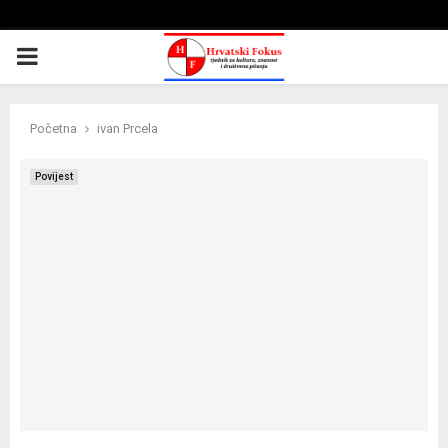
PRIMARY
MENU
Početna
ivan Prcela
Povijest