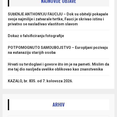
NAJNOVIJE OBJAVE
SUĐENJE ANTHONYJU FAUCIJU – Dok su obitelji pokapale
svoje najmilije i zatvarale tvrtke, Fauci je skrivao istinu i
privatno se naslađivao vlastitom slavom
Dokaz o falsificiranju fotografije
POTPOMOGNUTO SAMOUBOJSTVO – Europljani pozivaju
na eutanaziju starijih osoba
Hrvati su tvrdoglavi i govore što im je na pameti. Mislim da
me taj dio nasljeđa uvelike oblikovao kao znanstvenika
KAZALO, br. 835. od 7. kolovoza 2026.
ARHIV