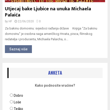
Utjecaj bake Ljubice na unuka Michaela
Palaića
by
HF
22/06/2020
0
Za bakinu domovinu: svjedoci rađanja države Knjiga “Za bakinu
domovinu” je osobna saga američkog Hrvata, pisca, filmskog
redatelja i producenta, Michaela Palaicha, o...
Saznaj više
ANKETA
Kako podnosite vrućine?
Dobro
Loše
Teško