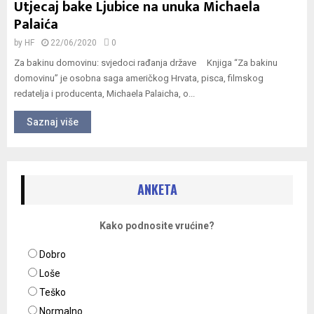
Utjecaj bake Ljubice na unuka Michaela
Palaića
by
HF
22/06/2020
0
Za bakinu domovinu: svjedoci rađanja države Knjiga “Za bakinu
domovinu” je osobna saga američkog Hrvata, pisca, filmskog
redatelja i producenta, Michaela Palaicha, o...
Saznaj više
ANKETA
Kako podnosite vrućine?
Dobro
Loše
Teško
Normalno