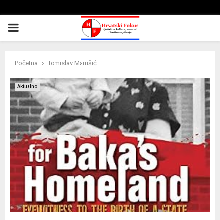
PRIMARY
MENU
Početna
Tomislav Marušić
Aktualno