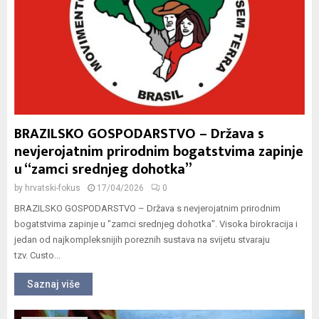
BRAZILSKO GOSPODARSTVO – Država s
nevjerojatnim prirodnim bogatstvima zapinje
u “zamci srednjeg dohotka”
by
hrvatski-fokus
17/04/2026
0
BRAZILSKO GOSPODARSTVO – Država s nevjerojatnim prirodnim
bogatstvima zapinje u "zamci srednjeg dohotka". Visoka birokracija i
jedan od najkompleksnijih poreznih sustava na svijetu stvaraju
tzv. Custo...
Saznaj više