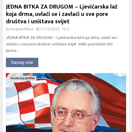
JEDNA BITKA ZA DRUGOM – Ljevičarska laž
koja drma, uvlači se i zavlači u sve pore
društva i uništava svijet
by
hrvatski-fokus
17/12/2025
0
JEDNA BITKA ZA DRUGOM – Ljevičarska laž koja drma, uvlači se i
zavlači u sve pore društva i uništava svijet. Veliki je problem što
ljevica...
Saznaj više
Unutarnja politika