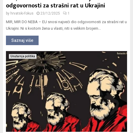
odgovornosti za strašni rat u Ukrajini
by
hrvatski-fokus
23/12/2025
1
MIR, MIR DO NEBA – EU snosi najveći dio odgovornosti za strašni rat u
Ukrajini. Ni s kvotom žena u vlasti, niti s velikim brojem...
Saznaj više
Unutarnja politika