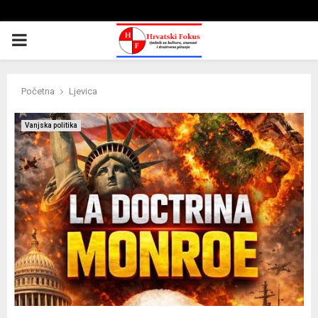
PRIMARY
MENU
Početna
Ljevica
Vanjska politika