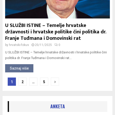
U SLUŽBI ISTINE – Temelje hrvatske
državnosti i hrvatske politike čini politika dr.
Franje Tuđmana i Domovinski rat
by
hrvatski-fokus
20/11/2025
0
U SLUŽBI ISTINE – Temelje hrvatske državnosti i hrvatske politike čini
politika dr. Franje Tuđmana i Domovinski rat...
Saznaj više
Navigacija
1
2
…
5
objava
ANKETA