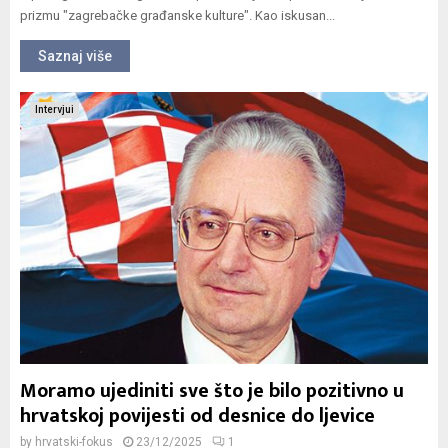
prizmu "zagrebačke građanske kulture". Kao iskusan...
Saznaj više
Intervjui
Moramo ujediniti sve što je bilo pozitivno u
hrvatskoj povijesti od desnice do ljevice
by
hrvatski-fokus
23/12/2025
1