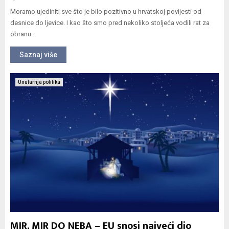
Moramo ujediniti sve što je bilo pozitivno u hrvatskoj povijesti od
desnice do ljevice. I kao što smo pred nekoliko stoljeća vodili rat za
obranu...
Saznaj više
Unutarnja politika
MIR, MIR DO NEBA – EU snosi najveći dio