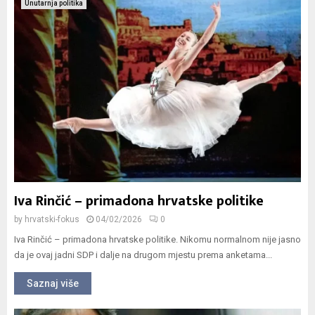
Unutarnja politika
Iva Rinčić – primadona hrvatske politike
by
hrvatski-fokus
04/02/2026
0
Iva Rinčić – primadona hrvatske politike. Nikomu normalnom nije jasno
da je ovaj jadni SDP i dalje na drugom mjestu prema anketama...
Saznaj više