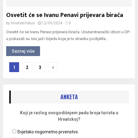
Osvetit će se Ivanu Penavi prijevara birača
by
hrvatski-fokus
12/09/2024
0
Osvetit će se Ivanu Penavi prijevara birača. Unutarstranački izbori u DP-
u pokazali su svu jad i bijedu koja je tu stranku podijelila...
Saznaj više
Navigacija
1
2
3
objava
ANKETA
Koji je razlog ovogodišnjem padu broja turista u
Hrvatskoj?
Svjetsko nogometno prvenstvo