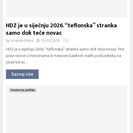
HDZ je u siječnju 2026. “teflonska” stranka
samo dok teče novac
by
hrvatski-fokus
18/02/2026
0
HDZ je u siječnju 2026. "teflonska" stranka samo dok teče novac. Prvi
pravi rezovi u mirovinama ili masovni bankroti malih poduzetnika na
obali bili bi...
Saznaj više
Unutarnja politika