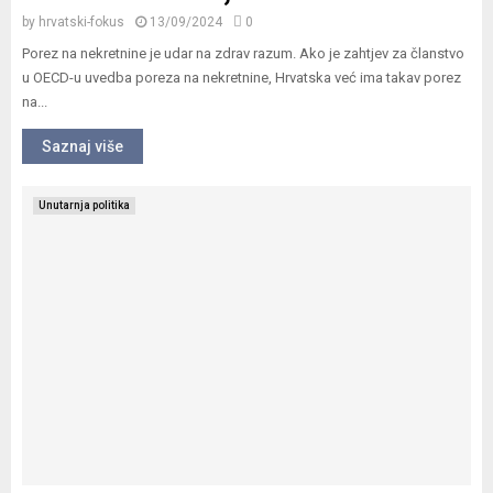
by
hrvatski-fokus
13/09/2024
0
Porez na nekretnine je udar na zdrav razum. Ako je zahtjev za članstvo
u OECD-u uvedba poreza na nekretnine, Hrvatska već ima takav porez
na...
Saznaj više
Unutarnja politika