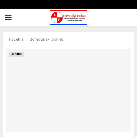
PRIMARY
MENU
Početna
domovinski pokret
Uvodnik