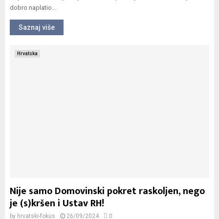
dobro naplatio...
Saznaj više
Hrvatska
Nije samo Domovinski pokret raskoljen, nego
je (s)kršen i Ustav RH!
by
hrvatski-fokus
26/09/2024
0