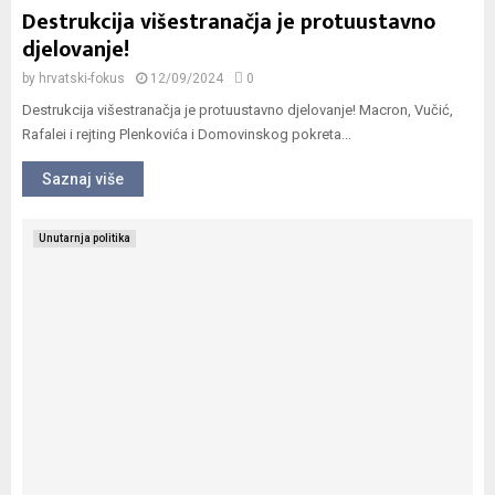
Destrukcija višestranačja je protuustavno
djelovanje!
by
hrvatski-fokus
12/09/2024
0
Destrukcija višestranačja je protuustavno djelovanje! Macron, Vučić,
Rafalei i rejting Plenkovića i Domovinskog pokreta...
Saznaj više
Unutarnja politika