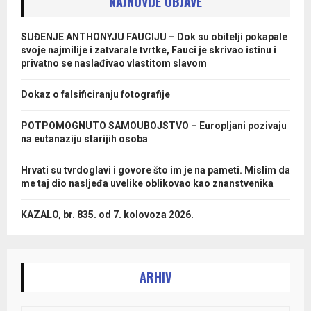
NAJNOVIJE OBJAVE
SUĐENJE ANTHONYJU FAUCIJU – Dok su obitelji pokapale
svoje najmilije i zatvarale tvrtke, Fauci je skrivao istinu i
privatno se naslađivao vlastitom slavom
Dokaz o falsificiranju fotografije
POTPOMOGNUTO SAMOUBOJSTVO – Europljani pozivaju
na eutanaziju starijih osoba
Hrvati su tvrdoglavi i govore što im je na pameti. Mislim da
me taj dio nasljeđa uvelike oblikovao kao znanstvenika
KAZALO, br. 835. od 7. kolovoza 2026.
ARHIV