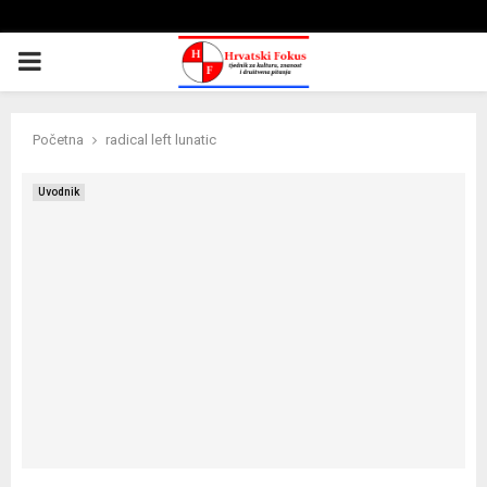
PRIMARY
MENU
Početna
radical left lunatic
Uvodnik