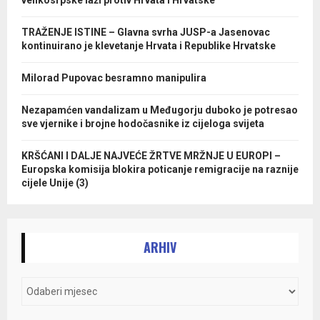
velikosrpske laži protiv Hrvata i Hrvatske
TRAŽENJE ISTINE – Glavna svrha JUSP-a Jasenovac
kontinuirano je klevetanje Hrvata i Republike Hrvatske
Milorad Pupovac besramno manipulira
Nezapamćen vandalizam u Međugorju duboko je potresao
sve vjernike i brojne hodočasnike iz cijeloga svijeta
KRŠĆANI I DALJE NAJVEĆE ŽRTVE MRŽNJE U EUROPI –
Europska komisija blokira poticanje remigracije na raznije
cijele Unije (3)
ARHIV