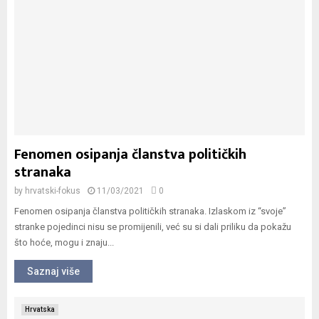
Fenomen osipanja članstva političkih
stranaka
by
hrvatski-fokus
11/03/2021
0
Fenomen osipanja članstva političkih stranaka. Izlaskom iz “svoje”
stranke pojedinci nisu se promijenili, već su si dali priliku da pokažu
što hoće, mogu i znaju...
Saznaj više
Hrvatska