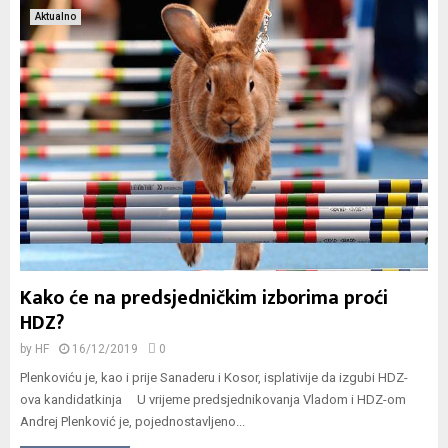
Aktualno
Kako će na predsjedničkim izborima proći
HDZ?
by
HF
16/12/2019
0
Plenkoviću je, kao i prije Sanaderu i Kosor, isplativije da izgubi HDZ-
ova kandidatkinja U vrijeme predsjednikovanja Vladom i HDZ-om
Andrej Plenković je, pojednostavljeno...