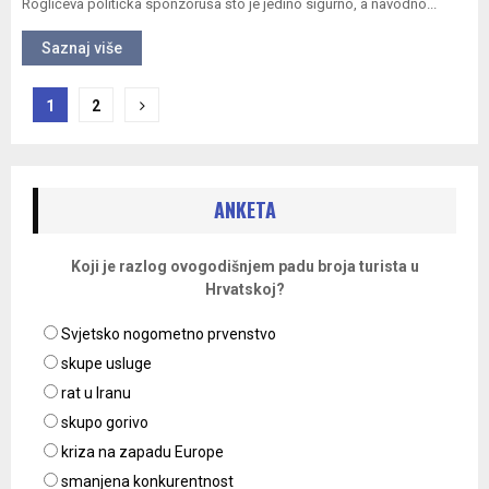
Roglićeva politička sponzoruša što je jedino sigurno, a navodno...
Saznaj više
Navigacija
1
2
objava
ANKETA
Koji je razlog ovogodišnjem padu broja turista u
Hrvatskoj?
Svjetsko nogometno prvenstvo
skupe usluge
rat u Iranu
skupo gorivo
kriza na zapadu Europe
smanjena konkurentnost