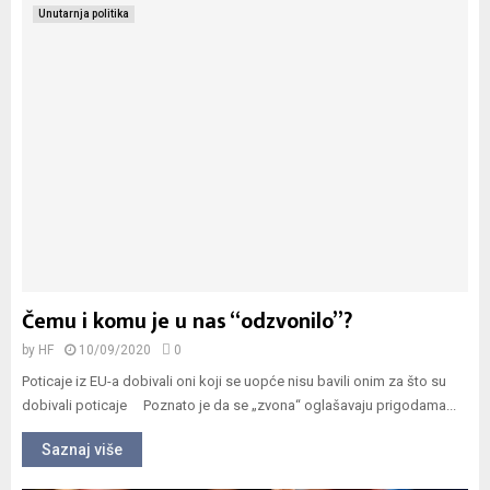
Unutarnja politika
Čemu i komu je u nas “odzvonilo”?
by
HF
10/09/2020
0
Poticaje iz EU-a dobivali oni koji se uopće nisu bavili onim za što su
dobivali poticaje Poznato je da se „zvona“ oglašavaju prigodama...
Saznaj više