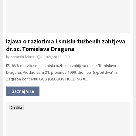
Izjava o razlozima i smislu tužbenih zahtjeva
dr. sc. Tomislava Draguna
by
hrvatski-fokus
03/05/2022
0
IZJAVA o razlozima i smislu tužbenih zahtjeva dr. sc. Tomislava
Draguna. Prodao sam 31. prosinca 1999. dionice "Exportdrva" iz
Zagreba koncernu GCG (GLOBUS HOLDING =...
Saznaj više
Gledišta