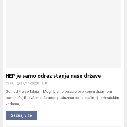
HEP je samo odraz stanja naše države
by
HF
17/11/2020
0
Gori od Franje Tahija Mogli bismo pisati o bilo kojem državnom
poduzeću, ili bivšem državnom poduzeću na isti način, tj. o Hrvatskim
vodama,...
Saznaj više