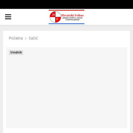
PRIMARY
MENU
Početna
čačić
Uvodnik