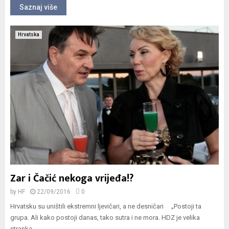
Saznaj više
Hrvatska
Zar i Čačić nekoga vrijeđa!?
by
HF
22/09/2016
0
Hrvatsku su uništili ekstremni ljevičari, a ne desničari „Postoji ta
grupa. Ali kako postoji danas, tako sutra i ne mora. HDZ je velika
stranka....