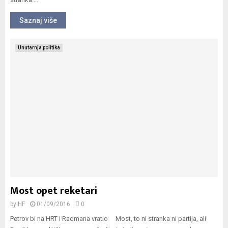
Saznaj više
Unutarnja politika
Most opet reketari
by
HF
01/09/2016
0
Petrov bi na HRT i Radmana vratio Most, to ni stranka ni partija, ali