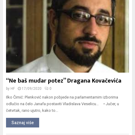
“Ne baš mudar potez” Dragana Kovačevića
by
HF
17/09/2020
0
Ilko Čimić: Plenković nakon pobjede na parlamentarnim izborima
odlučio na čelo Janafa postaviti Vladislava Veselicu… • Jučer, u
četvrtak, rano ujutro, kako to...
Saznaj više