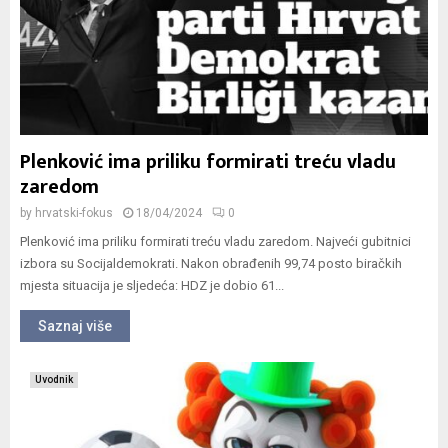
Plenković ima priliku formirati treću vladu
zaredom
by
hrvatski-fokus
18/04/2024
0
Plenković ima priliku formirati treću vladu zaredom. Najveći gubitnici
izbora su Socijaldemokrati. Nakon obrađenih 99,74 posto biračkih
mjesta situacija je sljedeća: HDZ je dobio 61...
Saznaj više
Uvodnik