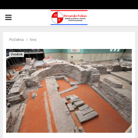
PRIMARY
MENU
Početna
hns
Uvodnik