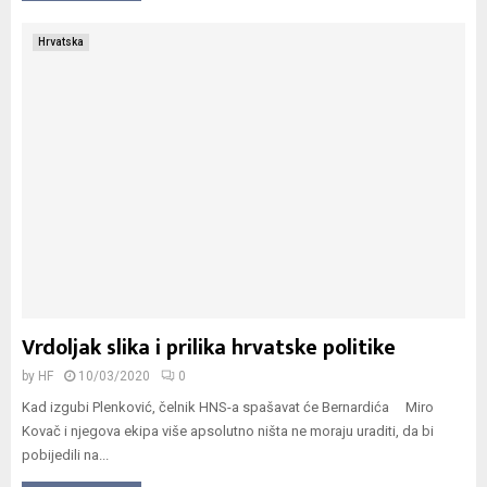
Hrvatska
Vrdoljak slika i prilika hrvatske politike
by
HF
10/03/2020
0
Kad izgubi Plenković, čelnik HNS-a spašavat će Bernardića Miro
Kovač i njegova ekipa više apsolutno ništa ne moraju uraditi, da bi
pobijedili na...