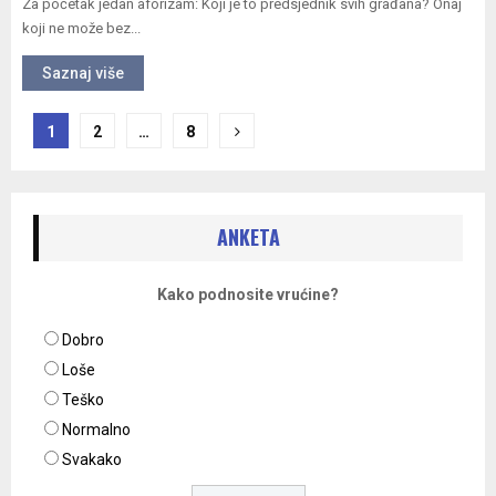
Za početak jedan aforizam: Koji je to predsjednik svih građana? Onaj
koji ne može bez...
Saznaj više
Navigacija
1
2
…
8
objava
ANKETA
Kako podnosite vrućine?
Dobro
Loše
Teško
Normalno
Svakako