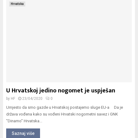
Hrvatska
U Hrvatskoj jedino nogomet je uspješan
by
HF
23/04/2020
0
Umjesto da smo gazde u Hrvatskoj postajemo sluge EU-a Da je
država vođena kako su vođeni Hrvatski nogometni savez i GNK
"Dinamo" Hrvatska...
Saznaj više