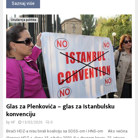
Saznaj više
Unutarnja politika
Glas za Plenkovića – glas za Istanbulsku
konvenciju
by
HF
13/02/2020
0
Birači HDZ-a nisu birali koaliciju sa SDSS-om i HNS-om Ako većina
članova HDZ-a, dana 15. ožujka 2020. ili u drugom krugu, 22. istoga...