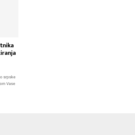
tnika
tiranja
io srpske
agom Vase