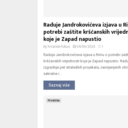
Raduje Jandrokovićeva izjava u R
potrebi zaštite kršćanskih vrijed
koje je Zapad napustio
by
hrvatski-fokus
04/06/2026
1
Raduje Jandrokovićeva izjava u Rimu o potrebi zašt
kršćanskih vrijednosti koje je Zapad napustio. Radu
izgradnje pet strateških projekata, namijenjenih ob
sakralne i...
Saznaj više
Hrvatska