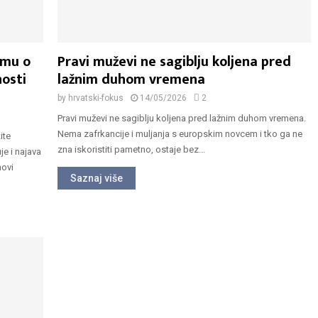
imu o
Pravi muževi ne sagiblju koljena pred
nosti
lažnim duhom vremena
by
hrvatski-fokus
14/05/2026
2
Pravi muževi ne sagiblju koljena pred lažnim duhom vremena.
Nema zafrkancije i muljanja s europskim novcem i tko ga ne
ite
zna iskoristiti pametno, ostaje bez...
je i najava
novi
Saznaj više