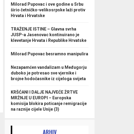
Milorad Pupovac i ove godine u Srbu
širio četničko-velikosrpske laži protiv
Hrvata i Hrvatske
TRAŽENJE ISTINE – Glavna svrha
JUSP-a Jasenovac kontinuirano je
klevetanje Hrvata i Republike Hrvatske
Milorad Pupovac besramno manipulira
Nezapamćen vandalizam u Međugorju
duboko je potresao sve vjernike i
brojne hodočasnike iz cijeloga svijeta
KRŠĆANI I DALJE NAJVEĆE ŽRTVE
MRŽNJE U EUROPI – Europska
komisija blokira poticanje remigracije
na raznije cijele Unije (3)
ARHIV