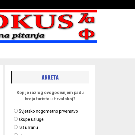
Bojni blaženika na nebesima
ANKETA
Koji je razlog ovogodišnjem padu
broja turista u Hrvatskoj?
Svjetsko nogometno prvenstvo
skupe usluge
rat u Iranu