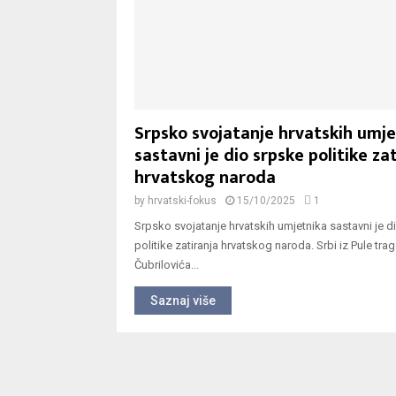
Srpsko svojatanje hrvatskih umje
sastavni je dio srpske politike za
hrvatskog naroda
by
hrvatski-fokus
15/10/2025
1
Srpsko svojatanje hrvatskih umjetnika sastavni je d
politike zatiranja hrvatskog naroda. Srbi iz Pule tr
Čubrilovića...
Saznaj više