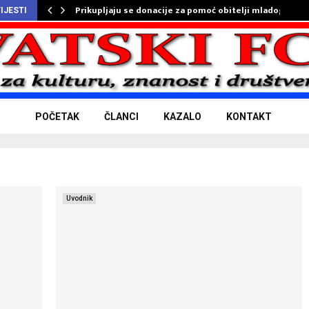
Prikupljaju se donacije za pomoć obitelji mladog…
IJESTI
POČETAK
ČLANCI
KAZALO
KONTAKT
Uvodnik