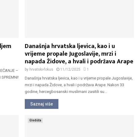
iljem
Današnja hrvatska ljevica, kao i u
vrijeme propale Jugoslavije, mrzi i
napada Židove, a hvali i podržava Arape
by
hrvatski-fokus
11/12/2025
1
DSJEĆANJE –
OM SPREMNI!
Današnja hrvatska ljevica, kao i u vrijeme propale Jugoslavije,
mrzi i napada Židove, a hvali i podržava Arape. Nakon 33
godine, hercegbosanski muslimani zasitili su...
Saznaj više
Gledišta