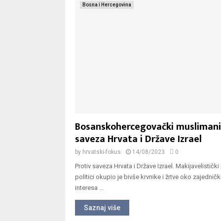
Bosna i Hercegovina
Bosanskohercegovački muslimani
saveza Hrvata i Države Izrael
by
hrvatski-fokus
14/08/2023
0
Protiv saveza Hrvata i Države Izrael. Makijavelistički
politici okupio je bivše krvnike i žrtve oko zajedničk
interesa ...
Saznaj više