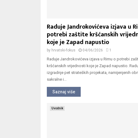
Raduje Jandrokovićeva izjava u R
potrebi zaštite kršćanskih vrijed
koje je Zapad napustio
by
hrvatski-fokus
04/06/2026
1
Raduje Jandrokovićeva izjava u Rimu o potrebi zašt
kršćanskih vrijednosti koje je Zapad napustio. Radu
izgradnje pet strateških projekata, namijenjenih ob
sakralne i...
Saznaj više
Uvodnik