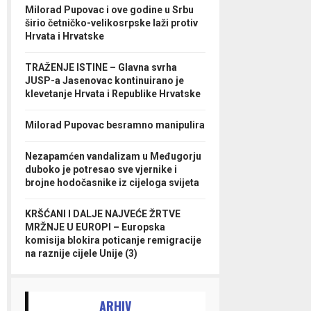
Milorad Pupovac i ove godine u Srbu
širio četničko-velikosrpske laži protiv
Hrvata i Hrvatske
TRAŽENJE ISTINE – Glavna svrha
JUSP-a Jasenovac kontinuirano je
klevetanje Hrvata i Republike Hrvatske
Milorad Pupovac besramno manipulira
Nezapamćen vandalizam u Međugorju
duboko je potresao sve vjernike i
brojne hodočasnike iz cijeloga svijeta
KRŠĆANI I DALJE NAJVEĆE ŽRTVE
MRŽNJE U EUROPI – Europska
komisija blokira poticanje remigracije
na raznije cijele Unije (3)
ARHIV