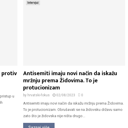
Intervjui
 protiv
Antisemiti imaju novi način da iskažu
mržnju prema Židovima. To je
protucionizam
by
hrvatski-fokus
02/08/2023
0
 pristup u
ih
Antisemiti imaju novi način da iskažu mržnju prema Židovima.
To je protucionizam. Obrušavati se na židovsku državu samo
zato što je židovska nije ništa drugo...
Saznaj više