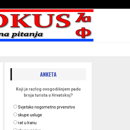
Bojni blaženika na nebesima
ANKETA
Koji je razlog ovogodišnjem padu
broja turista u Hrvatskoj?
Svjetsko nogometno prvenstvo
skupe usluge
rat u Iranu