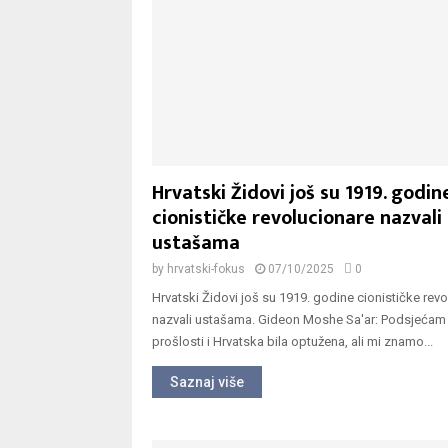
Hrvatski Židovi još su 1919. godin
cionističke revolucionare nazvali
ustašama
by
hrvatski-fokus
07/10/2025
0
Hrvatski Židovi još su 1919. godine cionističke rev
nazvali ustašama. Gideon Moshe Sa'ar: Podsjećam 
prošlosti i Hrvatska bila optužena, ali mi znamo...
Saznaj više