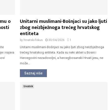
imu o
Unitarni muslimani-Bošnjaci su jako ljuti
nosti
zbog neizbježnoga trećeg hrvatskog
entiteta
by
hrvatski-fokus
30/04/2026
1
ite
Unitarni muslimani-Bošnjaci su jako ljuti zbog neizbježnoga
je i najava
trećeg hrvatskog entiteta. Kada su neki akteri u Bosni i
novi
Hercegovini nezadovoljni, a hercegbosanski Hrvati jesu, ne
može...
Saznaj više
Uvodnik