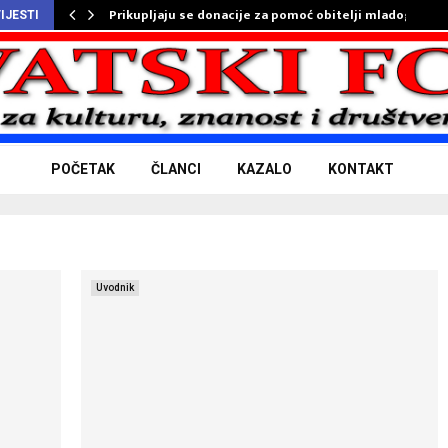
Prikupljaju se donacije za pomoć obitelji mladog…
IJESTI
POČETAK
ČLANCI
KAZALO
KONTAKT
Uvodnik