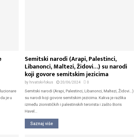
e
Semitski narodi (Arapi, Palestinci,
Libanonci, Maltezi, Židovi…) su narodi
koji govore semitskim jezicima
by
hrvatski-fokus
20/06/2024
0
olucionare
Semitski narodi (Arapi, Palestinci, Libanonci, Maltezi, Židovi…)
da je u
su narodi koji govore semitskim jezicima. Kakva je razlika
između zionističkih i palestinskih terorista i zašto Boris
Havel...
Saznaj više