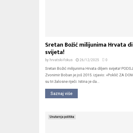
Sretan Božić milijunima Hrvata d
svijeta!
by
hrvatski-fokus
26/12/2025
0
Sretan Božić milijunima Hrvata diljem svijeta! PO
Zvonimir Boban je još 2015. izjavio: »Poklič ZA D
su tri žalosne riječi. Istina je da...
Saznaj više
Unutarnja politika