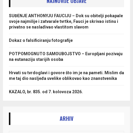
NAJNOVIJE OBJAVE
SUĐENJE ANTHONYJU FAUCIJU – Dok su obitelji pokapale
svoje najmilije i zatvarale tvrtke, Fauci je skrivao istinu i
privatno se naslađivao vlastitom slavom
Dokaz o falsificiranju fotografije
POTPOMOGNUTO SAMOUBOJSTVO – Europljani pozivaju
na eutanaziju starijih osoba
Hrvati su tvrdoglavi i govore što im je na pameti. Mislim da
me taj dio nasljeđa uvelike oblikovao kao znanstvenika
KAZALO, br. 835. od 7. kolovoza 2026.
ARHIV