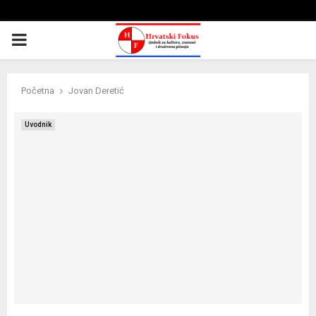
PRIMARY
MENU
Početna
Jovan Deretić
Uvodnik