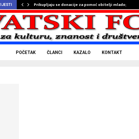
Prikupljaju se donacije za pomoć obitelji mladog…
IJESTI
POČETAK
ČLANCI
KAZALO
KONTAKT