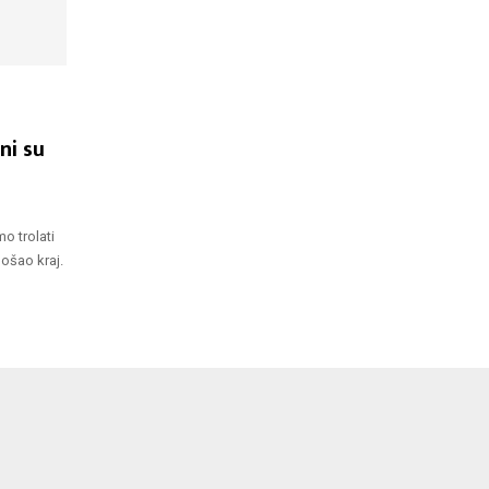
ni su
o trolati
došao kraj.