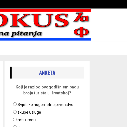
Bojni blaženika na nebesima
ANKETA
Koji je razlog ovogodišnjem padu
broja turista u Hrvatskoj?
Svjetsko nogometno prvenstvo
skupe usluge
rat u Iranu