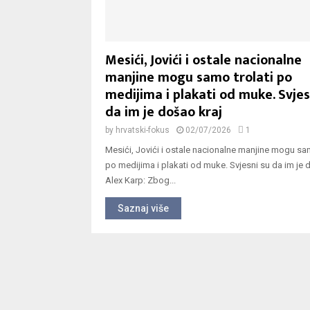
Mesići, Jovići i ostale nacionalne
manjine mogu samo trolati po
medijima i plakati od muke. Svjes
da im je došao kraj
by
hrvatski-fokus
02/07/2026
1
Mesići, Jovići i ostale nacionalne manjine mogu sam
po medijima i plakati od muke. Svjesni su da im je 
Alex Karp: Zbog...
Saznaj više