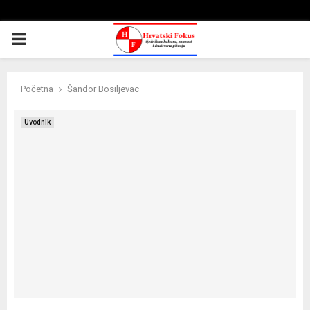
PRIMARY
MENU
Početna
Šandor Bosiljevac
Uvodnik