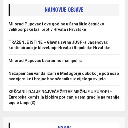
NAJNOVIJE OBJAVE
Milorad Pupovac i ove godine u Srbu širio četničko-
velikosrpske laži protiv Hrvata i Hrvatske
TRAŽENJE ISTINE – Glavna svrha JUSP-a Jasenovac
kontinuirano je klevetanje Hrvata i Republike Hrvatske
Milorad Pupovac besramno manipulira
Nezapamćen vandalizam u Međugorju duboko je potresao
sve vjernike i brojne hodočasnike iz cijeloga svijeta
KRŠĆANI I DALJE NAJVEĆE ŽRTVE MRŽNJE U EUROPI –
Europska komisija blokira poticanje remigracije na raznije
cijele Unije (3)