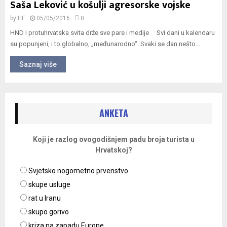
Saša Leković u košulji agresorske vojske
by
HF
05/05/2016
0
HND i protuhrvatska svita drže sve pare i medije Svi dani u kalendaru
su popunjeni, i to globalno, „međunarodno“. Svaki se dan nešto...
Saznaj više
ANKETA
Koji je razlog ovogodišnjem padu broja turista u
Hrvatskoj?
Svjetsko nogometno prvenstvo
skupe usluge
rat u Iranu
skupo gorivo
kriza na zapadu Europe