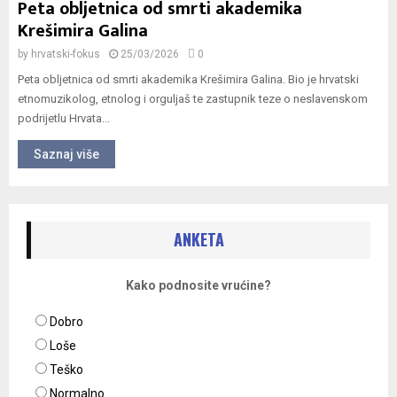
Peta obljetnica od smrti akademika
Krešimira Galina
by
hrvatski-fokus
25/03/2026
0
Peta obljetnica od smrti akademika Krešimira Galina. Bio je hrvatski
etnomuzikolog, etnolog i orguljaš te zastupnik teze o neslavenskom
podrijetlu Hrvata...
Saznaj više
ANKETA
Kako podnosite vrućine?
Dobro
Loše
Teško
Normalno