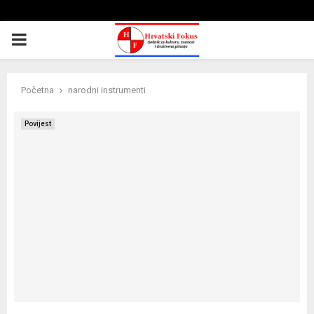
PRIMARY
MENU
Početna
narodni instrumenti
Povijest