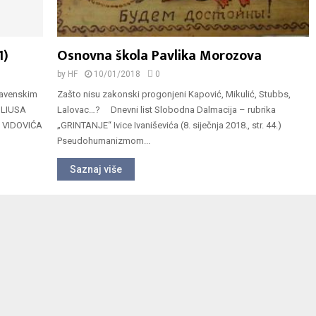
1)
Osnovna škola Pavlika Morozova
by
HF
10/01/2018
0
slavenskim
Zašto nisu zakonski progonjeni Kapović, Mikulić, Stubbs,
ULIUSA
Lalovac…? Dnevni list Slobodna Dalmacija – rubrika
 VIDOVIĆA
„GRINTANJE“ Ivice Ivaniševića (8. siječnja 2018., str. 44.)
Pseudohumanizmom...
Saznaj više