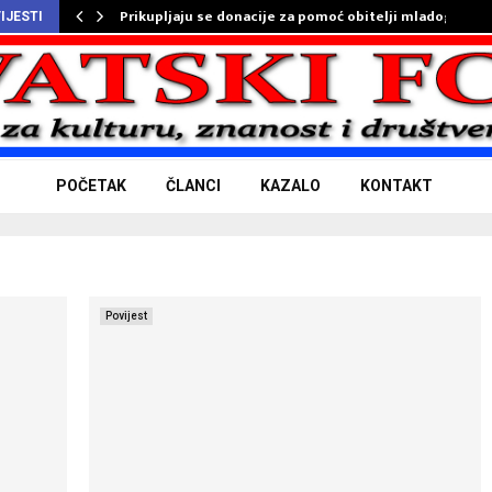
Prikupljaju se donacije za pomoć obitelji mladog…
IJESTI
POČETAK
ČLANCI
KAZALO
KONTAKT
Povijest