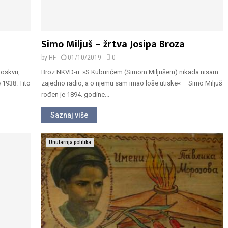
Simo Miljuš – žrtva Josipa Broza
by
HF
01/10/2019
0
Moskvu,
Broz NKVD-u: »S Kuburićem (Simom Miljušem) nikada nisam
 1938. Tito
zajedno radio, a o njemu sam imao loše utiske« Simo Miljuš
rođen je 1894. godine...
Saznaj više
Unutarnja politika