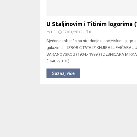
U Staljinovim i Titinim logorima (
by
HF
07/01/2019
0
Sjećanja robijaša na stradanja u sovjetskim i jugo
gulazima IZBOR CITATA IZ KNJIGA LJEVIČARA J
BARANOVSKOG (1904.- 1999.) I DESNIČARA MIRKA
(1940.-2016.)...
Saznaj više