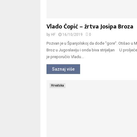
Vlado Ćopić – žrtva Josipa Broza
by
HF
16/10/2019
0
Pozvan je u Španjolskoj da dođe "gore". Otišao u 
Broz u Jugoslaviju i onda biva strijeljan U proljeće
je preporučio Vladu...
Saznaj više
Hrvatska