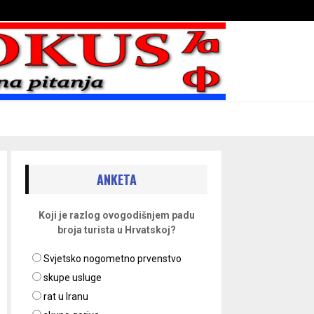
Bojni blaženika na nebesima
ANKETA
Koji je razlog ovogodišnjem padu
broja turista u Hrvatskoj?
Svjetsko nogometno prvenstvo
skupe usluge
rat u Iranu