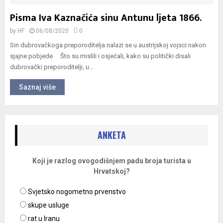
Pisma Iva Kaznačića sinu Antunu ljeta 1866.
by
HF
06/08/2020
0
Sin dubrovačkoga preporoditelja nalazi se u austrijskoj vojsci nakon
sjajne pobjede Što su mislili i osjećali, kako su politički disali
dubrovački preporoditelji, u...
Saznaj više
ANKETA
Koji je razlog ovogodišnjem padu broja turista u
Hrvatskoj?
Svjetsko nogometno prvenstvo
skupe usluge
rat u Iranu