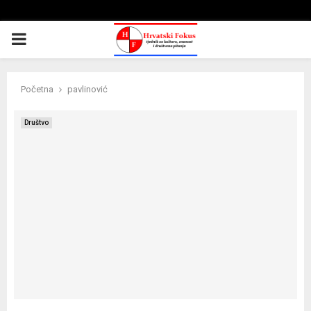
PRIMARY
MENU
Početna
pavlinović
Društvo