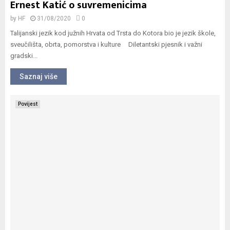
Ernest Katić o suvremenicima
by
HF
31/08/2020
0
Talijanski jezik kod južnih Hrvata od Trsta do Kotora bio je jezik škole,
sveučilišta, obrta, pomorstva i kulture Diletantski pjesnik i važni
gradski...
Saznaj više
Povijest