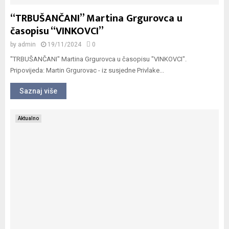
“TRBUŠANČANI” Martina Grgurovca u
časopisu “VINKOVCI”
by
admin
19/11/2024
0
"TRBUŠANČANI" Martina Grgurovca u časopisu "VINKOVCI".
Pripovijeda: Martin Grgurovac - iz susjedne Privlake...
Saznaj više
Aktualno