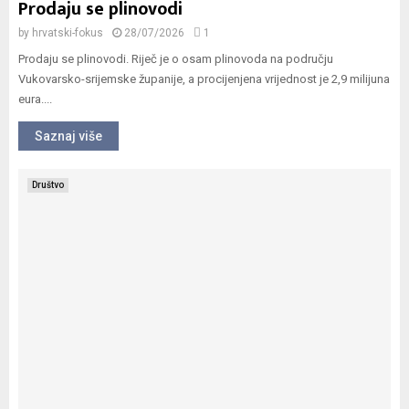
Prodaju se plinovodi
by
hrvatski-fokus
28/07/2026
1
Prodaju se plinovodi. Riječ je o osam plinovoda na području
Vukovarsko-srijemske županije, a procijenjena vrijednost je 2,9 milijuna
eura....
Saznaj više
Društvo