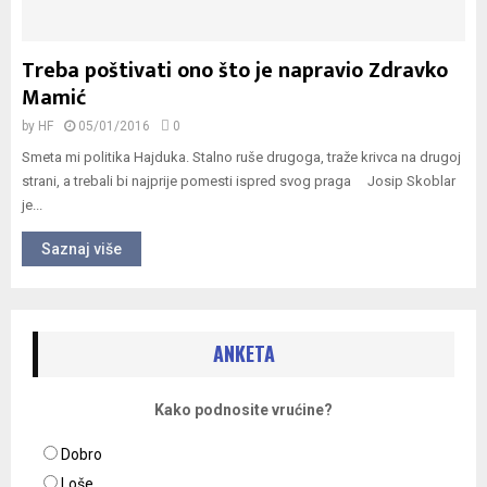
Treba poštivati ono što je napravio Zdravko
Mamić
by
HF
05/01/2016
0
Smeta mi politika Hajduka. Stalno ruše drugoga, traže krivca na drugoj
strani, a trebali bi najprije pomesti ispred svog praga Josip Skoblar
je...
Saznaj više
ANKETA
Kako podnosite vrućine?
Dobro
Loše