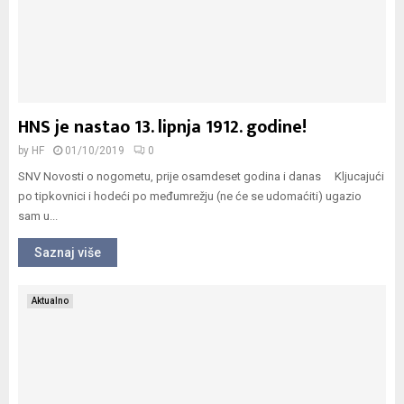
HNS je nastao 13. lipnja 1912. godine!
by
HF
01/10/2019
0
SNV Novosti o nogometu, prije osamdeset godina i danas Kljucajući
po tipkovnici i hodeći po međumrežju (ne će se udomaćiti) ugazio
sam u...
Saznaj više
Aktualno