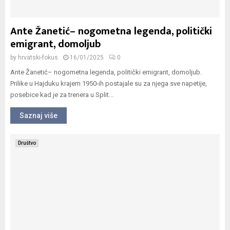
Ante Žanetić– nogometna legenda, politički
emigrant, domoljub
by
hrvatski-fokus
16/01/2025
0
Ante Žanetić– nogometna legenda, politički emigrant, domoljub.
Prilike u Hajduku krajem 1950-ih postajale su za njega sve napetije,
posebice kad je za trenera u Split...
Saznaj više
Društvo