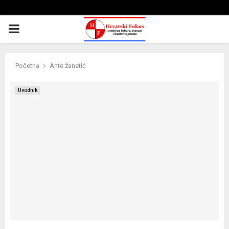
PRIMARY
MENU
Početna
Ante žanetić
Uvodnik