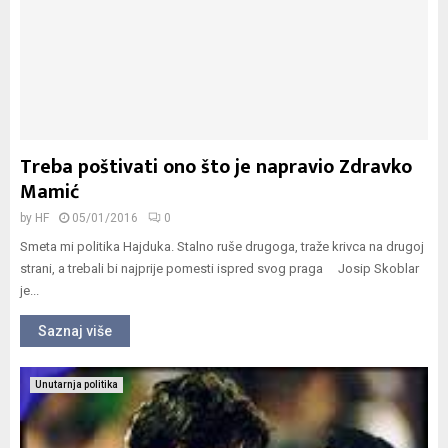
Treba poštivati ono što je napravio Zdravko
Mamić
by
HF
05/01/2016
0
Smeta mi politika Hajduka. Stalno ruše drugoga, traže krivca na drugoj
strani, a trebali bi najprije pomesti ispred svog praga Josip Skoblar
je...
Saznaj više
Unutarnja politika