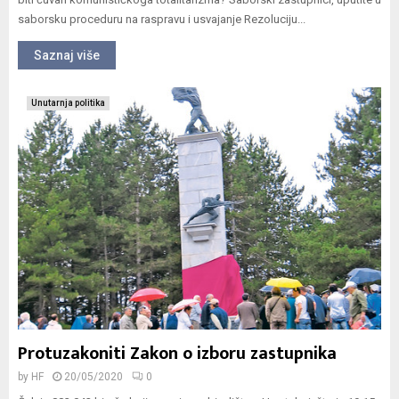
saborsku proceduru na raspravu i usvajanje Rezoluciju...
Saznaj više
Unutarnja politika
Protuzakoniti Zakon o izboru zastupnika
by
HF
20/05/2020
0