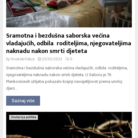
Sramotna i bezdušna saborska većina
vladajućih, odbila roditeljima, njegovateljima
naknadu nakon smrti djeteta
by
hrvatski-fokus
23/03/2023
0
Sramotna i bezdušna saborska većina vladajućih, odbila roditeljima,
njegovateljima naknadu nakon smrti djeteta. U Saboru je 76
Plenkovićevih uhljeba pokazalo krajnji neosjetljivost prema umrloj
djeci...
Saznaj više
Unutarnja politika