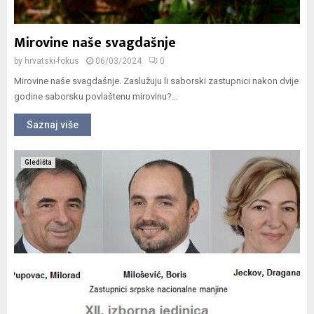
Mirovine naše svagdašnje
by
hrvatski-fokus
06/03/2024
0
Mirovine naše svagdašnje. Zaslužuju li saborski zastupnici nakon dvije
godine saborsku povlaštenu mirovinu?...
Saznaj više
Gledišta