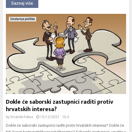
Saznaj više
Unutarnja politika
Dokle će saborski zastupnici raditi protiv
hrvatskih interesa?
by
hrvatski-fokus
15/12/2021
0
Dokle će saborski zastupnici raditi protiv hrvatskih interesa? Dokle će
biti čuvari komunističkoga totalitarizma? Saborski zastupnici, uputite u