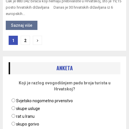
Čak je 883.042 birača koji nemaju prebivalište u Hrvatskoj, što je 19,15
posto hrvatskih državljana Danas je 30 hrvatskih državljana iz 6
europskih...
Saznaj više
Navigacija
1
2
objava
ANKETA
Koji je razlog ovogodišnjem padu broja turista u
Hrvatskoj?
Svjetsko nogometno prvenstvo
skupe usluge
rat u Iranu
skupo gorivo