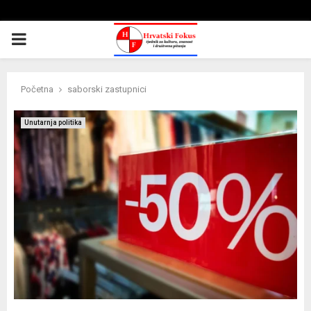
PRIMARY
MENU
Početna
saborski zastupnici
Unutarnja politika