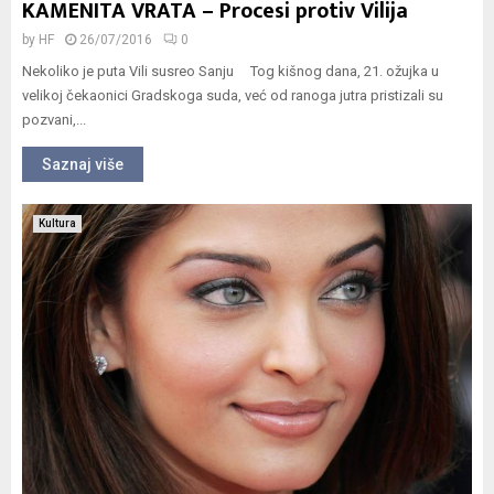
KAMENITA VRATA – Procesi protiv Vilija
by
HF
26/07/2016
0
Nekoliko je puta Vili susreo Sanju Tog kišnog dana, 21. ožujka u
velikoj čekaonici Gradskoga suda, već od ranoga jutra pristizali su
pozvani,...
Saznaj više
Kultura