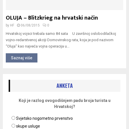
OLUJA – Blitzkrieg na hrvatski način
by
HF
06/08/2015
0
Hrvatskoj vojsci trebala samo 84 sata U završnoj oslobodilačkoj
vojno-redarstvenoj akciji Domovinskog rata, koja je pod nazivom
“Oluja” kao najveća vojna operacija u...
Saznaj više
ANKETA
Koji je razlog ovogodišnjem padu broja turista u
Hrvatskoj?
Svjetsko nogometno prvenstvo
skupe usluge