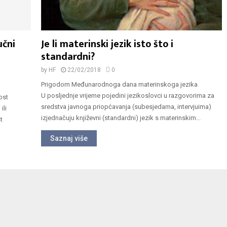
učni
Je li materinski jezik isto što i
standardni?
by
HF
22/02/2018
0
Prigodom Međunarodnoga dana materinskoga jezika
U posljednje vrijeme pojedini jezikoslovci u razgovorima za
ost
sredstva javnoga priopćavanja (subesjedama, intervjuima)
ili
izjednačuju književni (standardni) jezik s materinskim...
t
Saznaj više