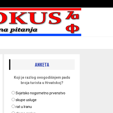
Bojni blaženika na nebesima
ANKETA
Koji je razlog ovogodišnjem padu
broja turista u Hrvatskoj?
Svjetsko nogometno prvenstvo
skupe usluge
rat u Iranu