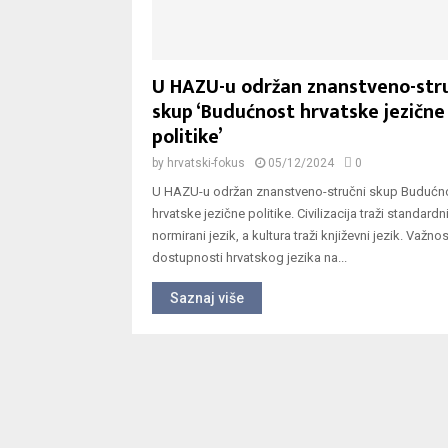
U HAZU-u održan znanstveno-str
skup ‘Budućnost hrvatske jezične
politike’
by
hrvatski-fokus
05/12/2024
0
U HAZU-u održan znanstveno-stručni skup Budućn
hrvatske jezične politike. Civilizacija traži standardni 
normirani jezik, a kultura traži književni jezik. Važnos
dostupnosti hrvatskog jezika na...
Saznaj više