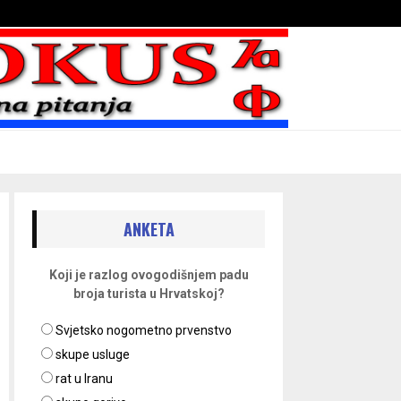
Bojni blaženika na nebesima
ANKETA
Koji je razlog ovogodišnjem padu
broja turista u Hrvatskoj?
Svjetsko nogometno prvenstvo
skupe usluge
rat u Iranu