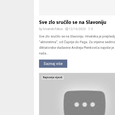
Sve zlo sručilo se na Slavoniju
by
hrvatski-fokus
12/10/2023
0
Sve zlo sručilo se na Slavoniju. Hrvatska je preplavl
"aktivistima", od Ćuprije do Paga. Za vrijeme sedm
diktatorske vladavine Andreja Plenkovića najviše je
naša...
Saznaj više
Najnovije vijesti