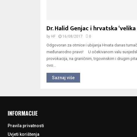
Dr. Halid Genjac i hrvatska ‘velika 
by
HF
16/08/2017
0
Odgovoran za otmice i ubijanja Hrvata danas tumač
međunarodno pravo! U očekivanom valu susjeds
provokacija, na graničnim, trgovinskim i drugim pita
ovo...
Saznaj više
INFORMACIJE
Pravila privatnosti
Uvjeti korištenja