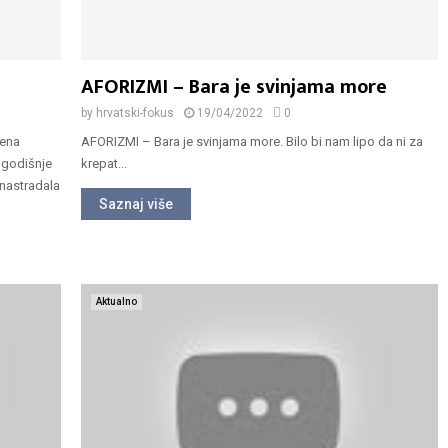
AFORIZMI – Bara je svinjama more
by
hrvatski-fokus
19/04/2022
0
jena
AFORIZMI – Bara je svinjama more. Bilo bi nam lipo da ni za
ogodišnje
krepat...
 nastradala
Saznaj više
Aktualno