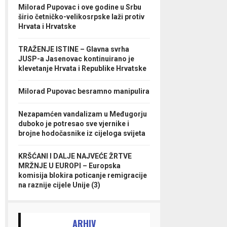
Milorad Pupovac i ove godine u Srbu
širio četničko-velikosrpske laži protiv
Hrvata i Hrvatske
TRAŽENJE ISTINE – Glavna svrha
JUSP-a Jasenovac kontinuirano je
klevetanje Hrvata i Republike Hrvatske
Milorad Pupovac besramno manipulira
Nezapamćen vandalizam u Međugorju
duboko je potresao sve vjernike i
brojne hodočasnike iz cijeloga svijeta
KRŠĆANI I DALJE NAJVEĆE ŽRTVE
MRŽNJE U EUROPI – Europska
komisija blokira poticanje remigracije
na raznije cijele Unije (3)
ARHIV