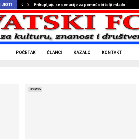
Prikupljaju se donacije za pomoć obitelji mladog…
IJESTI
POČETAK
ČLANCI
KAZALO
KONTAKT
Društvo