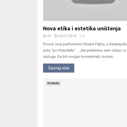
Nova etika i estetika uništenja
by
HF
23/01/2018
0
Povod: novi performans Olivera Frljića, u Kerempuh
puta "po Pirandellu" „Na predstavu sam otišao iz
razloga. Da bih mogao komentirati, moram...
Saznaj više
Hrvatska