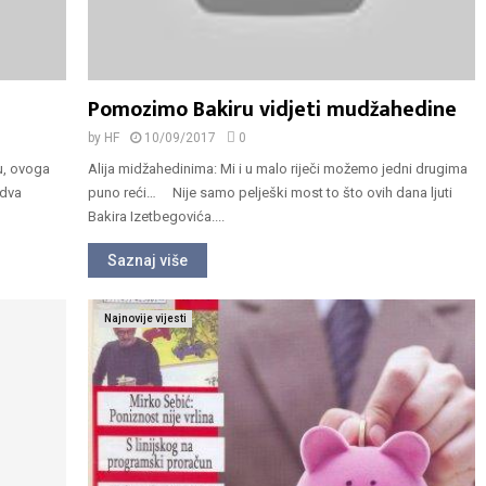
Pomozimo Bakiru vidjeti mudžahedine
by
HF
10/09/2017
0
u, ovoga
Alija midžahedinima: Mi i u malo riječi možemo jedni drugima
 dva
puno reći… Nije samo pelješki most to što ovih dana ljuti
Bakira Izetbegovića....
Saznaj više
Najnovije vijesti