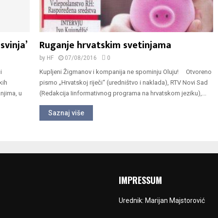
svinja’
Ruganje hrvatskim svetinjama
by
HF
07/08/2016
0
i
Kupljeni Žigmanov i kompanija ne spominju Oluju! Otvoreno
kih
pismo „Hrvatskoj riječi“ (uredništvo i naklada), RTV Novi Sad
njima, u
(Redakcija Iinformativnog programa na hrvatskom jeziku),...
Saznaj više
IMPRESSUM
Urednik: Marijan Majstorović