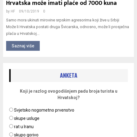
Hrvatska može imati plaće od 7000 kuna
M
by
HF
09/10/2019
0
E
Samo mora ukinuti mirovine srpskim agresorima koji žive u Srbiji
Može li Hrvatska postati druga Švicarska, odnosno, može li prosječna
plaća u Hrvatskoj...
N
Saznaj više
U
ANKETA
Koji je razlog ovogodišnjem padu broja turista u
Hrvatskoj?
Svjetsko nogometno prvenstvo
skupe usluge
rat u Iranu
skupo gorivo