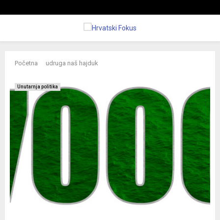
P
Početna
udruga naš hajduk
R
Unutarnja politika
I
M
A
R
Y