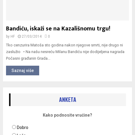
Bandiću, iskaži se na Kazališnomu trgu!
by
HF
27/03/2014
0
Tko cenzurira Matoša sto godina nakon njegove smrti, nije drugo ni
zaslužio • Na našu nesreću Milanu Bandiću nije dodijeljena nagrada
Počasni građanin Grada...
Saznaj više
ANKETA
Kako podnosite vrućine?
Dobro