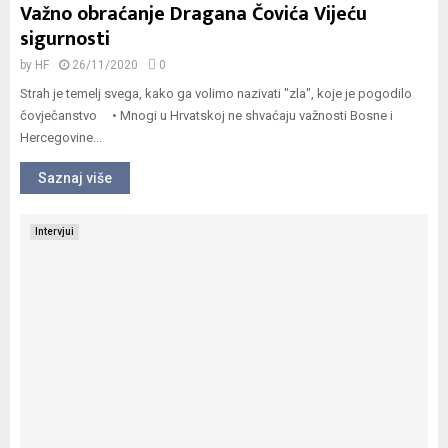
Važno obraćanje Dragana Čovića Vijeću
sigurnosti
by
HF
26/11/2020
0
Strah je temelj svega, kako ga volimo nazivati "zla", koje je pogodilo
čovječanstvo • Mnogi u Hrvatskoj ne shvaćaju važnosti Bosne i
Hercegovine...
Saznaj više
Intervjui