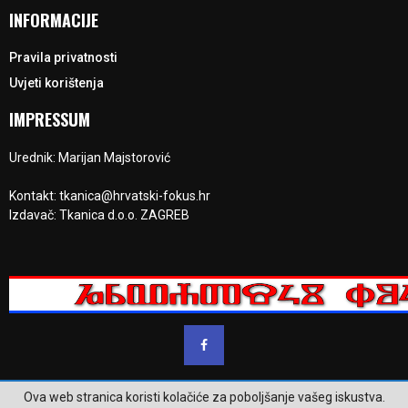
INFORMACIJE
Pravila privatnosti
Uvjeti korištenja
IMPRESSUM
Urednik: Marijan Majstorović
Kontakt: tkanica@hrvatski-fokus.hr
Izdavač: Tkanica d.o.o. ZAGREB
Ova web stranica koristi kolačiće za poboljšanje vašeg iskustva.
@2023 - www.hrvatski-fokus.hr. Sva prava su zadržana.