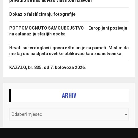
privatno se naslađivao vlastitom slavom
Dokaz o falsificiranju fotografije
POTPOMOGNUTO SAMOUBOJSTVO – Europljani pozivaju
na eutanaziju starijih osoba
Hrvati su tvrdoglavi i govore što im je na pameti. Mislim da
me taj dio nasljeđa uvelike oblikovao kao znanstvenika
KAZALO, br. 835. od 7. kolovoza 2026.
ARHIV