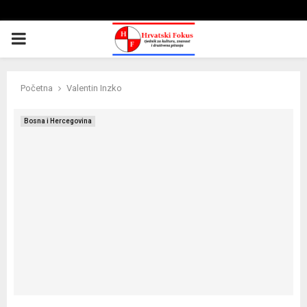
PRIMARY
MENU
Početna
Valentin Inzko
Bosna i Hercegovina