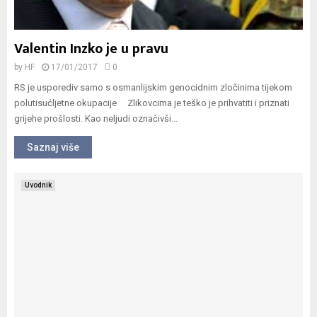
Valentin Inzko je u pravu
by
HF
17/01/2017
0
RS je usporediv samo s osmanlijskim genocidnim zločinima tijekom
polutisućljetne okupacije Zlikovcima je teško je prihvatiti i priznati
grijehe prošlosti. Kao neljudi označivši...
Saznaj više
Uvodnik