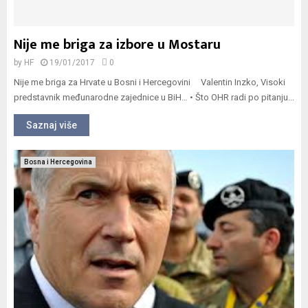
Nije me briga za izbore u Mostaru
by
HF
19/01/2017
0
Nije me briga za Hrvate u Bosni i Hercegovini Valentin Inzko, Visoki
predstavnik međunarodne zajednice u BiH… • Što OHR radi po pitanju...
Saznaj više
Bosna i Hercegovina