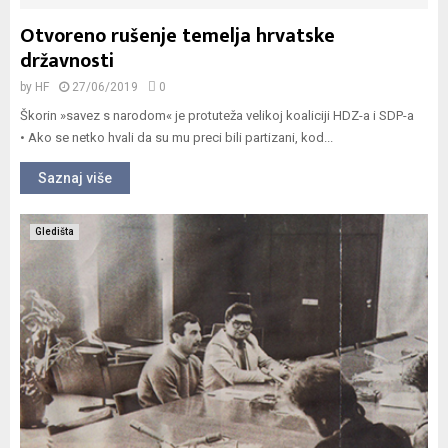
Otvoreno rušenje temelja hrvatske
državnosti
by
HF
27/06/2019
0
Škorin »savez s narodom« je protuteža velikoj koaliciji HDZ-a i SDP-a
• Ako se netko hvali da su mu preci bili partizani, kod...
Saznaj više
Gledišta