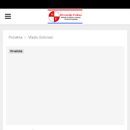
PRIMARY
MENU
Početna
Vlado Gotovac
Hrvatska