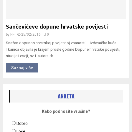
Sančevićeve dopune hrvatske povijesti
by
HF
25/02/2016
0
Snažan doprinos hrvatskoj povijesnoj znanosti Izdavačka kuća
Tkanica objavila je krajem prošle godine Dopune hrvatske povijesti,
studije i eseji, sv. I. autora dr....
Saznaj više
ANKETA
Kako podnosite vrućine?
Dobro
Loše