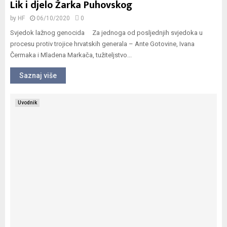
Lik i djelo Žarka Puhovskog
by
HF
06/10/2020
0
Svjedok lažnog genocida Za jednoga od posljednjih svjedoka u
procesu protiv trojice hrvatskih generala – Ante Gotovine, Ivana
Čermaka i Mladena Markača, tužiteljstvo...
Saznaj više
Uvodnik