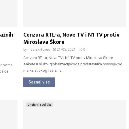
ažnih
Cenzura RTL-a, Nove TV i N1 TV protiv
Miroslava Škore
by
hrvatski-fokus
21/05/2021
0
Cenzura RTL-a, Nove TV i N1 TV protiv Miroslava Škore.
Ankete u službi globalizacijskoga predstavnika novovjekog
radovima.
marksističkog fašizma...
da će
Saznaj više
Unutarnja politika