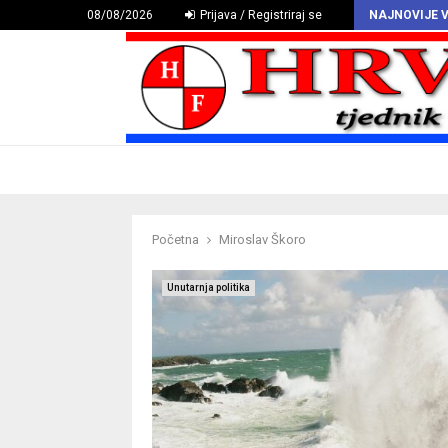
HAZU proglasio Deklaraciju o hrvatskomu povijesnom grbu
08/08/2026
Prijava / Registriraj se
NAJNOVIJE V
Početna
Miroslav Škoro
Unutarnja politika