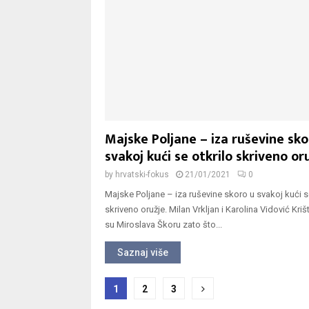
Majske Poljane – iza ruševine sko
svakoj kući se otkrilo skriveno or
by
hrvatski-fokus
21/01/2021
0
Majske Poljane – iza ruševine skoro u svakoj kući s
skriveno oružje. Milan Vrkljan i Karolina Vidović Kriš
su Miroslava Škoru zato što...
Saznaj više
Navigacija
1
2
3