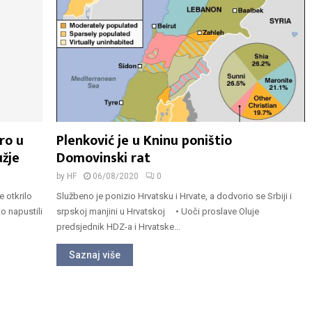
ro u
Plenković je u Kninu poništio
užje
Domovinski rat
by
HF
06/08/2020
0
e otkrilo
Službeno je ponizio Hrvatsku i Hrvate, a dodvorio se Srbiji i
to napustili
srpskoj manjini u Hrvatskoj • Uoči proslave Oluje
predsjednik HDZ-a i Hrvatske...
Saznaj više