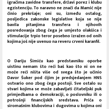
igračima zavidne transfere, državi porez i klubu
egzistenciju. To naravno ne znači da Mamić nije
činio prekršaje; oni su, između ostalog,
posljedica zakonske legislative koja se nije
bavila pitanjima transfera i njihovih
posredovanja zbog čega je umjesto olakšica i
stimulacije trpio teror posebno izražen od onih
kojima još nije uvenuo na reveru crveni karanfil.
O Dariju Šimiću kao predstavniku oporbe
uistinu nemam što reći baš kao što ni on ne
može reći ništa više od svega što je učinio
Davor Šuker pod čijim je predsjedanjem HNS
ostvario ono zbog čega postoji. Sve ostalo su
stvari kojima se može zabavljati čitateljski puk
primjedbama o demokraciji, o poslovniku ili o
potrošnji financijskih sredstava. Priča o
siromašnim klubovima i dugovima u kojima oni