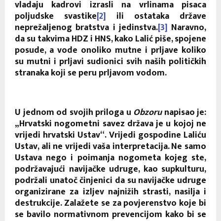
vladaju kadrovi izrasli na vrlinama pisaca
poljudske svastike
[2]
ili ostataka države
neprežaljenog bratstva i jedinstva.
[3]
Naravno,
da su takvima HDZ i HNS, kako Lalić piše, spojene
posude, a vode onoliko mutne i prljave koliko
su mutni i prljavi sudionici svih naših političkih
stranaka koji se peru prljavom vodom.
U jednom od svojih priloga u
Obzoru
napisao je:
„Hrvatski nogometni savez država je u kojoj ne
vrijedi hrvatski Ustav“. Vrijedi gospodine Laliću
Ustav, ali ne vrijedi vaša interpretacija. Ne samo
Ustava nego i poimanja nogometa kojeg ste,
podržavajući navijačke udruge, kao supkulturu,
podržali unatoč činjenici da su navijačke udruge
organizirane za izljev najnižih strasti, nasilja i
destrukcije. Zalažete se za povjerenstvo koje bi
se bavilo normativnom prevencijom kako bi se