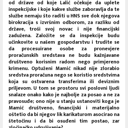
od države od koje Lalić očekuje da uplete
inspekcijske i koje kakve službe zaboravlja da te
službe nemaju što raditi u HNS sve dok njegova
birokracija s izvršnim odborom, za razliku od
države, troši svoj novac i nije financijski
zadužena. Založite se da inspekcije budu
učinkovite u našem gospodarstvu i trudite se
da procesuirane osobe za pronevjere
proračunskih sredstava ne budu kažnjavane
društveno korisnim radom nego primjereno
krimenu. Optuženi Mamić nikad nije zlorabio
sredstva proračuna nego se koristio sredstvima
koja su ostvarena transferima ili deviznim
priljevom. U tom se prostoru svi poslovni ljudi
snalaze onako kako je najbolje za posao a ne za
pravosuđe; ono nije u stanju ustanoviti koga je
Mamić društveno, financijski i materijalno
oštetio da bi njegov lik karikaturom asocirao na
štetočinu i da bi osuđeni tim postao, zar
zločinačko udruživanje?