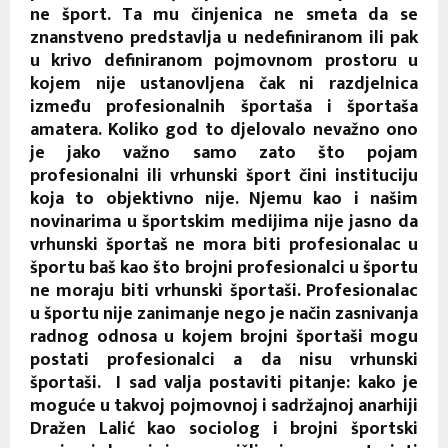
ne šport. Ta mu činjenica ne smeta da se
znanstveno predstavlja u nedefiniranom ili pak
u krivo definiranom pojmovnom prostoru u
kojem nije ustanovljena čak ni razdjelnica
između profesionalnih športaša i športaša
amatera. Koliko god to djelovalo nevažno ono
je jako važno samo zato što pojam
profesionalni ili vrhunski šport čini instituciju
koja to objektivno nije. Njemu kao i našim
novinarima u športskim medijima nije jasno da
vrhunski športaš ne mora biti profesionalac u
športu baš kao što brojni profesionalci u športu
ne moraju biti vrhunski športaši. Profesionalac
u športu nije zanimanje nego je način zasnivanja
radnog odnosa u kojem brojni športaši mogu
postati profesionalci a da nisu vrhunski
športaši. I sad valja postaviti pitanje: kako je
moguće u takvoj pojmovnoj i sadržajnoj anarhiji
Dražen Lalić kao sociolog i brojni športski