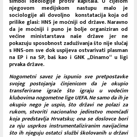
simbol ideologije protiv kapitala. U cijelom
njegovom medijskom nastupu malo je
sociologije ali dovoljno konstatacija koja od
prilike glasi: HNS je moćniji od države. Naravno
da je moćniji i puno je bolje organiziran od
većine ministarstava naše države jer ne
pokazuju sposobnost zaduživanja što nije slučaj
s HNS-om sve dok uspijeva ostvarivati plasman
na EP i na SP, baš kao i GNK „Dinamo“ u ligi
prvaka države.
Nogometni savez je ispunio sve pretpostavke
svojeg postojanja činjenicom da je okupio
transferirane igrače što igraju u vodećim
klubovima nogometne lige UEFA. Ne samo da ih je
okupio nego je uspio, što državi ne polazi za
rukom, stvoriti nacionalno jedinstvo momčadi
koja predstavlja Hrvatsku; ona se doslovce bori
za nju usprkos instrumentaliziranim navijačima
što ih njeguju ostatci službi školovanih u državi