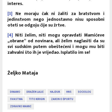
interes.
[3]
Ne moraju čak ni žaliti za bratstvom i
jedinstvom nego jednostavno nisu sposobni
oteti se odgoju čije su žrtve.
[4]
Niti želim, niti mogu opravdati Mamićeve
„obrane“ od novinara, ali želim naglasiti da su
svi sudskim putem obeštećeni i mogu mu biti
zahvalni što ih je vrijeđao. Isplatilo im se!
Željko Mataja
DINAMO
DRAŽEN LALIĆ
HAJDUK
HNS
SOCIOLOG
SVASTIKA
TITO KIRIGIN
ZAKON O ŠPORTU
ZDRAVKO MAMIĆ