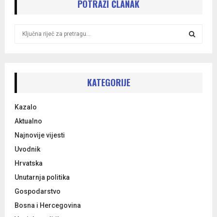
POTRAŽI ČLANAK
S
e
a
S
r
c
E
h
KATEGORIJE
f
A
o
Kazalo
r
R
:
Aktualno
C
Najnovije vijesti
Uvodnik
H
Hrvatska
Unutarnja politika
Gospodarstvo
Bosna i Hercegovina