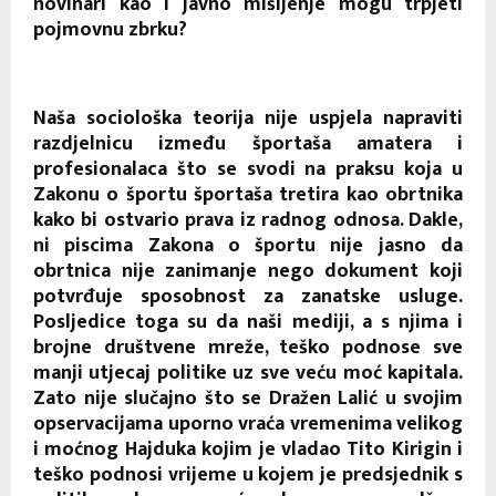
novinari kao i javno mišljenje mogu trpjeti
pojmovnu zbrku?
Naša sociološka teorija nije uspjela napraviti
razdjelnicu između športaša amatera i
profesionalaca što se svodi na praksu koja u
Zakonu o športu športaša tretira kao obrtnika
kako bi ostvario prava iz radnog odnosa. Dakle,
ni piscima Zakona o športu nije jasno da
obrtnica nije zanimanje nego dokument koji
potvrđuje sposobnost za zanatske usluge.
Posljedice toga su da naši mediji, a s njima i
brojne društvene mreže, teško podnose sve
manji utjecaj politike uz sve veću moć kapitala.
Zato nije slučajno što se Dražen Lalić u svojim
opservacijama uporno vraća vremenima velikog
i moćnog Hajduka kojim je vladao Tito Kirigin i
teško podnosi vrijeme u kojem je predsjednik s