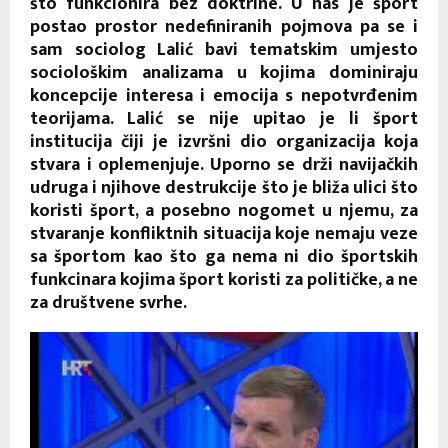
što funkcionira bez doktrine. U nas je šport
postao prostor nedefiniranih pojmova pa se i
sam sociolog Lalić bavi tematskim umjesto
sociološkim analizama u kojima dominiraju
koncepcije interesa i emocija s nepotvrđenim
teorijama. Lalić se nije upitao je li šport
institucija čiji je izvršni dio organizacija koja
stvara i oplemenjuje. Uporno se drži navijačkih
udruga i njihove destrukcije što je bliža ulici što
koristi šport, a posebno nogomet u njemu, za
stvaranje konfliktnih situacija koje nemaju veze
sa športom kao što ga nema ni dio športskih
funkcinara kojima šport koristi za političke, a ne
za društvene svrhe.