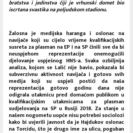
bratstva i jedinstva čiji je vrhunski domet bio
iscrtana svastika na poljudskom stadionu.
Žalosna je medijska haranga i oslonac na
navijače koji su cijelo vrijeme kvalifikacijskih
susreta za plasman na EP i na SP činili sve da bi
neuspjehom reprezentacije onemogućili
djelovanje uspješnog HNS-a. Svaka ozbiljnija
analiza, kojom se Lalić nije bavio, pokazala bi
subverzivnu aktivnost navijača i gotovo svih
medija koji su uspjeli postići da naša
reprezentacija gotovo godinu dana nije
odigrala utakmicu pred domaćom publikom u
kvalifikacijskim utakmicama za plasman
sudjelovanja na SP u Rusiji 2018. Za stanje u
našem nogometu uopće nisu potrebni sociolozi
kako bi uvjerili javnost da je Hajdukov oslonac
na Torcidu, što je drugo ime za ulicu, poguban