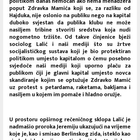
politikom danas nemoćan ako nema menadžera
poput Zdravka Mamića koji se, za razliku od
Hajduka, nije oslonio na publiku nego na kapital
duboko svjestan da publika klubu ne može
nasiljem tribine stvoriti sredstva koja nudi
nogometno tržište. Od takve činjenice bježi
sociolog Lalić i naši mediji što su žrtve
socijalističkog sustava koji je bio protektiran
politikom umjesto kapitalom o čemu posebno
svjedoče naši mediji koji uporno plaču za
publikom čiji je glavni kapital umjesto novca
skandiranje kojim se optužuje Zdravko Mamić
uz protest s petardama, raketama, bakljama i
nasiljem u kojem im pomaže i hladno oružje.
U prostoru opširnog rečeničnog sklopa Lalić je
nadmašio proroka Jeremiju ukazujući na vrijeme
koje je, kao i smisao Berlinskog zida, isteklo kao