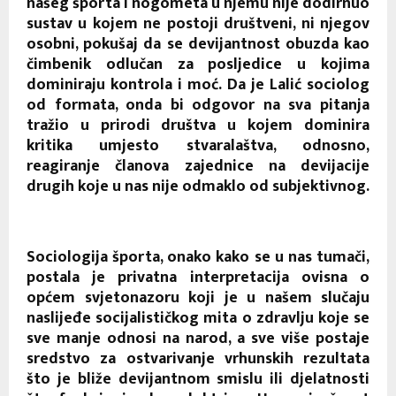
našeg športa i nogometa u njemu nije dodirnuo
sustav u kojem ne postoji društveni, ni njegov
osobni, pokušaj da se devijantnost obuzda kao
čimbenik odlučan za posljedice u kojima
dominiraju kontrola i moć. Da je Lalić sociolog
od formata, onda bi odgovor na sva pitanja
tražio u prirodi društva u kojem dominira
kritika umjesto stvaralaštva, odnosno,
reagiranje članova zajednice na devijacije
drugih koje u nas nije odmaklo od subjektivnog.
Sociologija športa, onako kako se u nas tumači,
postala je privatna interpretacija ovisna o
općem svjetonazoru koji je u našem slučaju
naslijeđe socijalističkog mita o zdravlju koje se
sve manje odnosi na narod, a sve više postaje
sredstvo za ostvarivanje vrhunskih rezultata
što je bliže devijantnom smislu ili djelatnosti