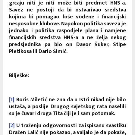
grcaju niti je niti može biti predmet HNS-a.
Savez ne postoji da bi ostvarivao sredstva
kojima bi pomagao loše vođene i financijski
nesposobne klubove. Napokon politika saveza je
jednako i politika raspodjele plana i namjene
financijskih sredstva HNS-a a ne želja nekog
predsjednika pa bio on Davor Šuker, Stipe
Pletikosa ili Dario Šimić.
Bilješke:
[1]
Boris Miletić ne zna da u Istri nikad nije bilo
ustaša, a poslije Drugog svjetskog rata naselili
su je čuvari druga Tita čiji je i sam potomak.
[2]
U traženju odgovornosti za ispisanu svastiku
Dražen Lalić nije pokazao, a valjalo je da pokaže,