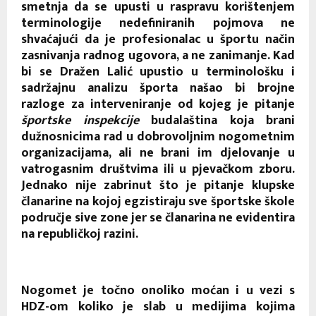
smetnja da se upusti u raspravu korištenjem
terminologije nedefiniranih pojmova ne
shvaćajući da je profesionalac u športu način
zasnivanja radnog ugovora, a ne zanimanje. Kad
bi se Dražen Lalić upustio u terminološku i
sadržajnu analizu športa našao bi brojne
razloge za interveniranje od kojeg je pitanje
športske inspekcije
budalaština koja brani
dužnosnicima rad u dobrovoljnim nogometnim
organizacijama, ali ne brani im djelovanje u
vatrogasnim društvima ili u pjevačkom zboru.
Jednako nije zabrinut što je pitanje klupske
članarine na kojoj egzistiraju sve športske škole
područje sive zone jer se članarina ne evidentira
na republičkoj razini.
Nogomet je točno onoliko moćan i u vezi s
HDZ-om koliko je slab u medijima kojima