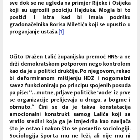
sve dok se ne ugleda na primjer Rijeke i Osijeka
koji su ugrozili poziciju Hajduka. Mogla bi to
postići i Istra kad bi imala podršku
gradonačelnika Borisa Miletića koji se upustio u
proganjanje ustaša.
[1]
Očito Dražen Lalić županijsku premoć HNS-a ne
drži demokratskom potporom nego kontrolom
kao da je u politici drukčije. Po njegovom, rekao
bi deformiranom mišljenju HDZ i nogometni
savez funkcioniraju po principu spojenih posuda
pa piše: “…mutne, prljave političke 'vode' iz prve
se organizacije prelijevaju u drugu, a bogme i
obrnuto.“ Čini se da je takva konstatacija
emocionalni konstrukt samog Lalića koji se
vratio sredini koja ga je iznjedrila kao navijača
što je ostao i nakon što se posvetio sociologiji.
Sociologija športa mu ne leži, ali nije mu ni