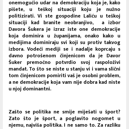
onemogućio udar na demokraciju koja je, kako
pišete, u teškoj situaciji koju je nužno
politizirati. Vi ste gospodine Laliću u teškoj
situaciji kad branite neobranjivo, a izbor
Davora Šukera je izraz iste one demokracije
koja dominira u županijama, onako kako u
medijima dominiraju svi koji su protiv takvog
izbora. Vodeći mediji se i nadalje koprcaju s
davno potrošenom činjenicom da je Davor
Šuker premoćno potvrdio svoj raspoloživi
mandat. To što se niste u stanju vi i vama slični
tom činjenicom pomiriti vaš je osobni problem,
a ne demokracije koja vam nije dobra kad niste
u njoj dominantni.
Zašto se politika ne smije miješati u šport?
Zato što je šport, a poglavito nogomet u
njemu, najviša politika. I ne samo to. Za razliku