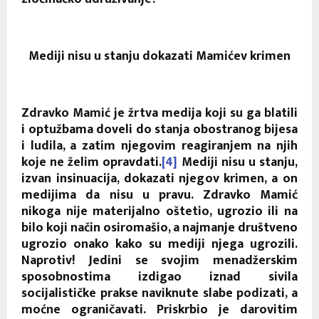
Mediji nisu u stanju dokazati Mamićev krimen
Zdravko Mamić je žrtva medija koji su ga blatili
i optužbama doveli do stanja obostranog bijesa
i ludila, a zatim njegovim reagiranjem na njih
koje ne želim opravdati.
[4]
Mediji nisu u stanju,
izvan insinuacija, dokazati njegov krimen, a on
medijima da nisu u pravu. Zdravko Mamić
nikoga nije materijalno oštetio, ugrozio ili na
bilo koji način osiromašio, a najmanje društveno
ugrozio onako kako su mediji njega ugrozili.
Naprotiv! Jedini se svojim menadžerskim
sposobnostima izdigao iznad sivila
socijalističke prakse naviknute slabe podizati, a
moćne ograničavati. Priskrbio je darovitim