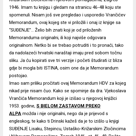
1946. Imam tu knjigu i gledam na stranicu 46-48 koju ste
spomenuli. Nisam još sve pregledao i usporedio Vrančićev
Memorandum, ovaj kojeg ste vi priložili i onaj iz knjige sa
“SUĐENJE”… Želio bih znati koji je od priloženih
Memoranduma originalni, ili koji najviše odgovara
originalnom. Netko bi se trebao potruditi i to pronaći, tako
da nadolazeći hrvatski naraštaji imaju pred sobom točnu
sliku. Ja ću kopirati sve tri verzije i početi študirati iz bliza
gdje bi mogla biti ISTINA, osim one da je Memorandum
postojao.
Imao sam priliku pročitati ovaj Memorandum HDV za kojeg
nikad prije nisam čuo. Kako se spominje da dra. Vjekoslava
Vrančića Memorandum koji je izišao u njegovoj knjižici
1953. godine,
S BIELOM ZASTAVOM PREKO
ALPA
možda i nije originalni, nego da je prijevod s
engleskog, te kako ti Drinski kažeš da je to izišlo u knjigi
SUĐENJE Lisaku, Stepincu, Ustaško-Križarskim Zločincima