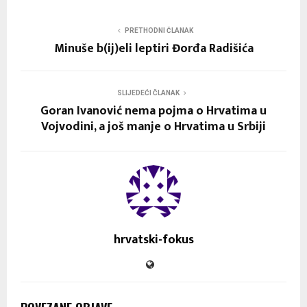
PRETHODNI ČLANAK
Minuše b(ij)eli leptiri Đorđa Radišića
SLIJEDEĆI ČLANAK
Goran Ivanović nema pojma o Hrvatima u
Vojvodini, a još manje o Hrvatima u Srbiji
hrvatski-fokus