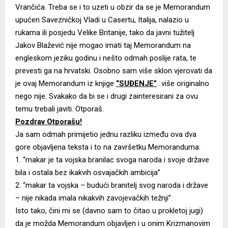
Vrančića. Treba se i to uzeti u obzir da se je Memorandum
upućen Savezničkoj Vladi u Casertu, Italija, nalazio u
rukama ili posjedu Velike Britanije, tako da javni tužitelj
Jakov Blažević nije mogao imati taj Memorandum na
engleskom jeziku godinu i nešto odmah poslije rata, te
prevesti ga na hrvatski. Osobno sam više sklon vjerovati da
je ovaj Memorandum iz knjige
“SUĐENJE”
…više originalno
nego nije. Svakako da bi se i drugi zainteresirani za ovu
temu trebali javiti. Otporaš.
Pozdrav Otporašu!
Ja sam odmah primijetio jednu razliku između ova dva
gore objavljena teksta i to na završetku Memoranduma:
1. “makar je ta vojska branilac svoga naroda i svoje države
bila i ostala bez ikakvih osvajačkih ambicija”
2. “makar ta vojska – budući branitelj svog naroda i države
– nije nikada imala nikakvih zavojevačkih težnji”.
Isto tako, čini mi se (davno sam to čitao u prokletoj jugi)
da je možda Memorandum objavljen i u onim Krizmanovim