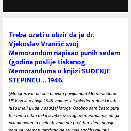
Treba uzeti u obzir da je dr.
Vjekoslav Vrančić svoj
Memorandum napisao punih sedam
(godina poslije tiskanog
Memoranduma u knjizi SUĐENJE
STEPINCU… 1946.
(Mnogi Hrvati su čuli o ovom povijesnom Memorandumu
HDV od 4. svibnja 1945. godine, ali također mnogi Hrvati
nisu imali uvida u sadržaj istoga. Osobno sam često puta
tu i tamo čitao neke izvatke iz ovog memoranduma, ali ga
nikada nisam u cijelosti vidio niti pročitao. Jest, negdje
sam na internetu pročitao da su neki spočitavali dru.