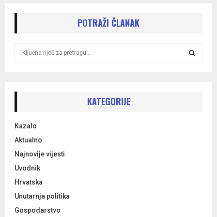
POTRAŽI ČLANAK
S
e
a
S
r
c
E
h
KATEGORIJE
f
A
o
Kazalo
r
R
:
Aktualno
C
Najnovije vijesti
Uvodnik
H
Hrvatska
Unutarnja politika
Gospodarstvo