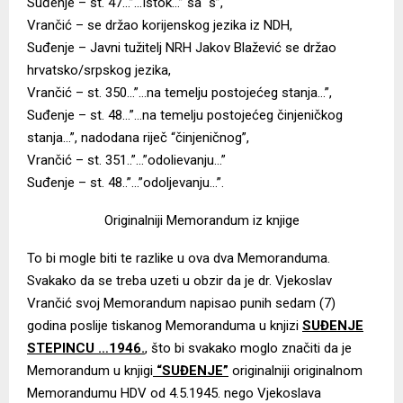
Suđenje – st. 47…”…Istok…” sa “s”,
Vrančić – se držao korijenskog jezika iz NDH,
Suđenje – Javni tužitelj NRH Jakov Blažević se držao
hrvatsko/srpskog jezika,
Vrančić – st. 350…”…na temelju postojećeg stanja…”,
Suđenje – st. 48…”…na temelju postojećeg činjeničkog
stanja…”, nadodana riječ “činjeničnog”,
Vrančić – st. 351..”…”odolievanju…”
Suđenje – st. 48..”…”odoljevanju…”.
Originalniji Memorandum iz knjige
To bi mogle biti te razlike u ova dva Memoranduma.
Svakako da se treba uzeti u obzir da je dr. Vjekoslav
Vrančić svoj Memorandum napisao punih sedam (7)
godina poslije tiskanog Memoranduma u knjizi
SUĐENJE
STEPINCU …1946.
, što bi svakako moglo značiti da je
Memorandum u knjigi
“SUĐENJE”
originalniji originalnom
Memorandumu HDV od 4.5.1945. nego Vjekoslava