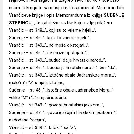
i Njihovom Pomagačima, Zagreb 1946., st. 46.-48. Pošto
imam tu knjigu te sam usporedio spomenuti Memorandum
Vrančićeve knjige i opis Memoranduma iz knjige
SUĐENJE
STEPINCU.
.., te zabilježio razlike koje ovdje prilažem.
Vrančić – st. 348…”…koji su to vrieme htjeli…”,
Suđenje – st. 46…”…kroz to vrieme htjeli…”,
Vrančić – st. 349…”…ne može obstojati…”,
Suđenje – st. 46…”…ne može opstojati…”,
Vrančić – st. 349…”…budući da je hrvatski narod…”,
Suđenje – st. 46…”…budući je hrvatski narod…”, bez “da”,
Vrančić – st. 349…”…iztočne obale Jadranskog mora…”,
malo”m” i “z” u riječi iztočne,
Suđenje – st. 46…”…istočne obale Jadranskog Mora…”
veliko “M” i “s” u riječi istočne,
Vrančić – st. 349…”…govore hrvatskim jezikom…”,
Suđenje – st. 47…”…govore svojim hrvatskim jezikom…”,
nadodano “svojim”,
Vrančić – st. 349…”…Iztok…” sa “z”,