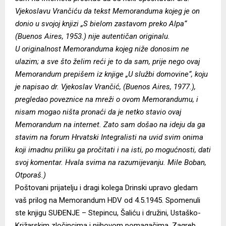
Vjekoslavu Vrančiću da tekst Memoranduma kojeg je on
donio u svojoj knjizi „S bielom zastavom preko Alpa“
(Buenos Aires, 1953.) nije autentičan originalu.
U originalnost Memoranduma kojeg niže donosim ne
ulazim; a sve što želim reći je to da sam, prije nego ovaj
Memorandum prepišem iz knjige „U službi domovine“, koju
je napisao dr. Vjekoslav Vrančić, (Buenos Aires, 1977.),
pregledao poveznice na mreži o ovom Memorandumu, i
nisam mogao ništa pronaći da je netko stavio ovaj
Memorandum na internet. Zato sam došao na ideju da ga
stavim na forum Hrvatski Integralisti na uvid svim onima
koji imadnu priliku ga pročitati i na isti, po mogućnosti, dati
svoj komentar. Hvala svima na razumijevanju. Mile Boban,
Otporaš.)
Poštovani prijatelju i dragi kolega Drinski upravo gledam
vaš prilog na Memorandum HDV od 4.5.1945. Spomenuli
ste knjigu SUĐENJE – Stepincu, Šaliću i družini, Ustaško-
Križarskim zločincima i njihovom pomagačima, Zagreb