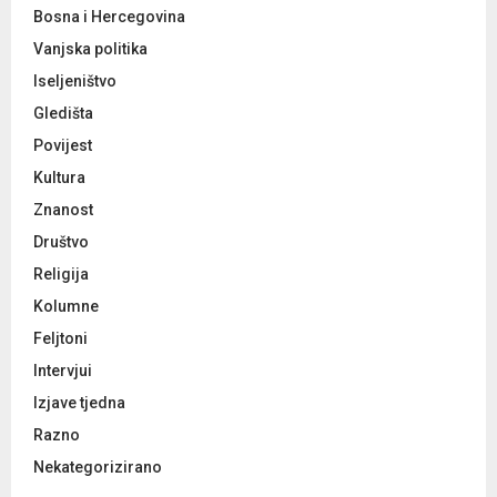
Bosna i Hercegovina
Vanjska politika
Iseljeništvo
Gledišta
Povijest
Kultura
Znanost
Društvo
Religija
Kolumne
Feljtoni
Intervjui
Izjave tjedna
Razno
Nekategorizirano