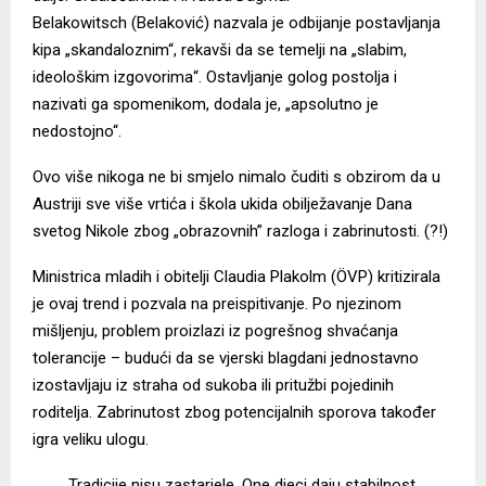
Belakowitsch (Belaković)
nazvala je
odbijanje postavljanja
kipa „skandaloznim“, rekavši da se temelji na „slabim,
ideološkim izgovorima“. Ostavljanje golog postolja i
nazivati ga spomenikom, dodala je, „apsolutno je
nedostojno“.
Ovo više nikoga ne bi smjelo nimalo čuditi s obzirom da u
Austriji sve više vrtića i škola ukida obilježavanje Dana
svetog Nikole zbog „obrazovnih” razloga i zabrinutosti. (?!)
Ministrica mladih i obitelji
Claudia Plakolm
(ÖVP) kritizirala
je ovaj trend i pozvala na preispitivanje. Po njezinom
mišljenju, problem proizlazi iz pogrešnog shvaćanja
tolerancije – budući da se vjerski blagdani jednostavno
izostavljaju iz straha od sukoba ili pritužbi pojedinih
roditelja. Zabrinutost zbog potencijalnih sporova također
igra veliku ulogu.
Tradicije nisu zastarjele. One djeci daju stabilnost,