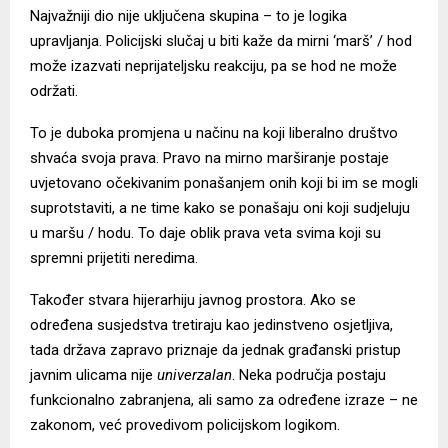
Najvažniji dio nije uključena skupina – to je logika
upravljanja. Policijski slučaj u biti kaže da mirni ‘marš’ / hod
može izazvati neprijateljsku reakciju, pa se hod ne može
održati.
To je duboka promjena u načinu na koji liberalno društvo
shvaća svoja prava. Pravo na mirno marširanje postaje
uvjetovano očekivanim ponašanjem onih koji bi im se mogli
suprotstaviti, a ne time kako se ponašaju oni koji sudjeluju
u maršu / hodu. To daje oblik prava veta svima koji su
spremni prijetiti neredima.
Također stvara hijerarhiju javnog prostora. Ako se
određena susjedstva tretiraju kao jedinstveno osjetljiva,
tada država zapravo priznaje da jednak građanski pristup
javnim ulicama nije
univerzalan
. Neka područja postaju
funkcionalno zabranjena, ali samo za određene izraze – ne
zakonom, već provedivom policijskom logikom.