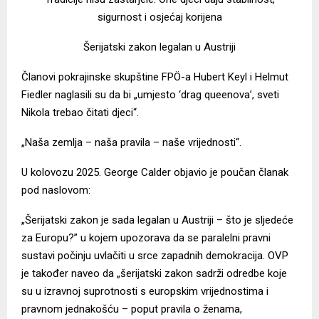
sigurnost i osjećaj korijena
Šerijatski zakon legalan u Austriji
Članovi pokrajinske skupštine FPÖ-a Hubert Keyl i Helmut
Fiedler
naglasili su
da bi „umjesto ‘drag queenova’, sveti
Nikola trebao čitati djeci“.
„Naša zemlja – naša pravila – naše vrijednosti“.
U kolovozu 2025. George Calder objavio je poučan članak
pod naslovom:
„Šerijatski zakon je sada legalan u Austriji – što je sljedeće
za Europu?” u kojem upozorava da se paralelni pravni
sustavi počinju uvlačiti u srce zapadnih demokracija. OVP
je također naveo da „šerijatski zakon sadrži odredbe koje
su u izravnoj suprotnosti s europskim vrijednostima i
pravnom jednakošću – poput pravila o ženama,