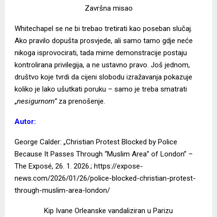
Završna misao
Whitechapel se ne bi trebao tretirati kao poseban slučaj.
Ako pravilo dopušta prosvjede, ali samo tamo gdje neće
nikoga isprovocirati, tada mirne demonstracije postaju
kontrolirana privilegija, a ne ustavno pravo. Još jednom,
društvo koje tvrdi da cijeni slobodu izražavanja pokazuje
koliko je lako ušutkati poruku – samo je treba smatrati
„
nesigurnom”
za prenošenje.
Autor:
George Calder: „Christian Protest Blocked by Police
Because It Passes Through “Muslim Area” of London” –
The Exposé, 26. 1. 2026.;
https://expose-
news.com/2026/01/26/police-blocked-christian-protest-
through-muslim-area-london/
Kip Ivane Orleanske vandaliziran u Parizu