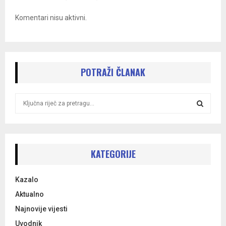
Komentari nisu aktivni.
POTRAŽI ČLANAK
S
e
a
S
r
c
E
h
KATEGORIJE
f
A
o
Kazalo
r
R
:
Aktualno
C
Najnovije vijesti
Uvodnik
H