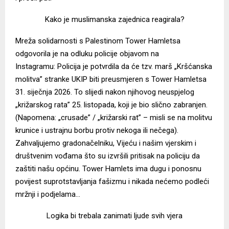
Kako je muslimanska zajednica reagirala?
Mreža solidarnosti s Palestinom Tower Hamletsa
odgovorila je na odluku policije
objavom na
Instagramu
: Policija je potvrdila da će tzv. marš „Kršćanska
molitva” stranke UKIP biti preusmjeren s Tower Hamletsa
31. siječnja 2026. To slijedi nakon njihovog neuspjelog
„križarskog rata” 25. listopada, koji je bio slično zabranjen.
(Napomena: „crusade” / „križarski rat” – misli se na molitvu
krunice i ustrajnu borbu protiv nekoga ili nečega).
Zahvaljujemo gradonačelniku, Vijeću i našim vjerskim i
društvenim vođama što su izvršili pritisak na policiju da
zaštiti našu općinu. Tower Hamlets ima dugu i ponosnu
povijest suprotstavljanja fašizmu i nikada nećemo podleći
mržnji i podjelama…
Logika bi trebala zanimati ljude svih vjera