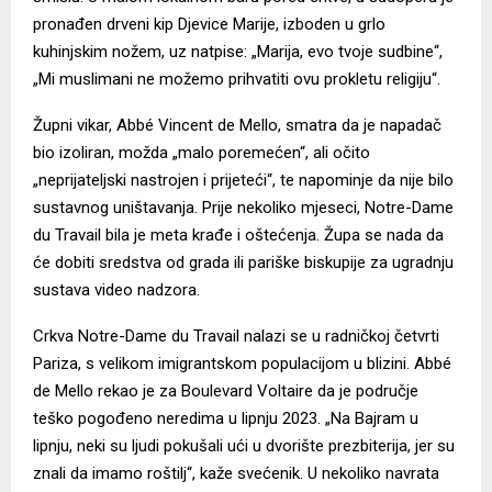
pronađen drveni kip Djevice Marije, izboden u grlo
kuhinjskim nožem, uz natpise: „Marija, evo tvoje sudbine“,
„Mi muslimani ne možemo prihvatiti ovu prokletu religiju“.
Župni vikar, Abbé Vincent de Mello,
smatra
da je napadač
bio izoliran, možda „malo poremećen“, ali očito
„neprijateljski nastrojen i prijeteći“, te napominje da nije bilo
sustavnog uništavanja. Prije nekoliko mjeseci, Notre-Dame
du Travail bila je meta krađe i oštećenja. Župa se nada da
će dobiti sredstva od grada ili pariške biskupije za ugradnju
sustava video nadzora.
Crkva Notre-Dame du Travail nalazi se u radničkoj četvrti
Pariza, s velikom imigrantskom populacijom u blizini. Abbé
de Mello
rekao je za Boulevard Voltaire
da je područje
teško pogođeno neredima u lipnju 2023. „Na Bajram u
lipnju, neki su ljudi pokušali ući u dvorište prezbiterija, jer su
znali da imamo roštilj“, kaže svećenik. U nekoliko navrata