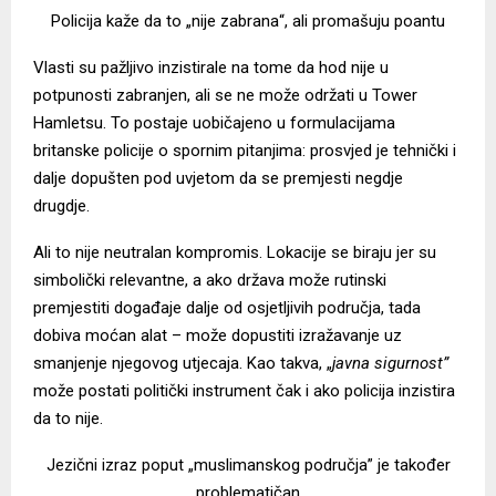
Policija kaže da to „nije zabrana“, ali promašuju poantu
Vlasti su pažljivo inzistirale na tome da hod nije u
potpunosti zabranjen, ali se ne može održati u Tower
Hamletsu. To postaje uobičajeno u formulacijama
britanske policije o spornim pitanjima: prosvjed je tehnički i
dalje dopušten pod uvjetom da se premjesti negdje
drugdje.
Ali to nije neutralan kompromis. Lokacije se biraju jer su
simbolički relevantne, a ako država može rutinski
premjestiti događaje dalje od osjetljivih područja, tada
dobiva moćan alat – može dopustiti izražavanje uz
smanjenje njegovog utjecaja. Kao takva, „
javna sigurnost”
može postati politički instrument čak i ako policija inzistira
da to nije.
Jezični izraz poput „muslimanskog područja” je također
problematičan