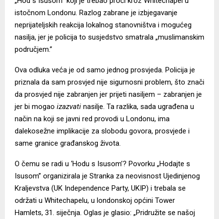
„Hod s Isusom” koji je trebao proći kroz Whitechapel u
istočnom Londonu. Razlog zabrane je izbjegavanje
neprijateljskih reakcija lokalnog stanovništva i mogućeg
nasilja, jer je policija to susjedstvo smatrala „muslimanskim
područjem.”
Ova odluka veća je od samo jednog prosvjeda. Policija je
priznala da sam prosvjed nije sigurnosni problem, što znači
da prosvjed nije zabranjen jer prijeti nasiljem – zabranjen je
jer bi mogao
izazvati
nasilje. Ta razlika, sada ugrađena u
način na koji se javni red provodi u Londonu, ima
dalekosežne implikacije za slobodu govora, prosvjede i
same granice građanskog života.
O čemu se radi u ‘Hodu s Isusom’? Povorku „Hodajte s
Isusom” organizirala je Stranka za neovisnost Ujedinjenog
Kraljevstva (UK Independence Party, UKIP) i trebala se
održati u Whitechapelu, u londonskoj općini Tower
Hamlets, 31. siječnja. Oglas je glasio: „Pridružite se našoj