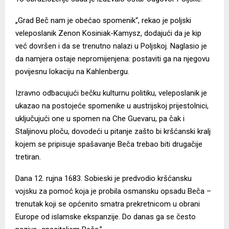
„Grad Beč nam je obećao spomenik“, rekao je poljski
veleposlanik Zenon Kosiniak-Kamysz, dodajući da je kip
već dovršen i da se trenutno nalazi u Poljskoj. Naglasio je
da namjera ostaje nepromijenjena: postaviti ga na njegovu
povijesnu lokaciju na Kahlenbergu.
Izravno odbacujući bečku kulturnu politiku, veleposlanik je
ukazao na postojeće spomenike u austrijskoj prijestolnici,
uključujući one u spomen na Che Guevaru, pa čak i
Staljinovu ploču, dovodeći u pitanje zašto bi kršćanski kralj
kojem se pripisuje spašavanje Beča trebao biti drugačije
tretiran.
Dana 12. rujna 1683. Sobieski je predvodio kršćansku
vojsku za pomoć koja je probila osmansku opsadu Beča –
trenutak koji se općenito smatra prekretnicom u obrani
Europe od islamske ekspanzije. Do danas ga se često