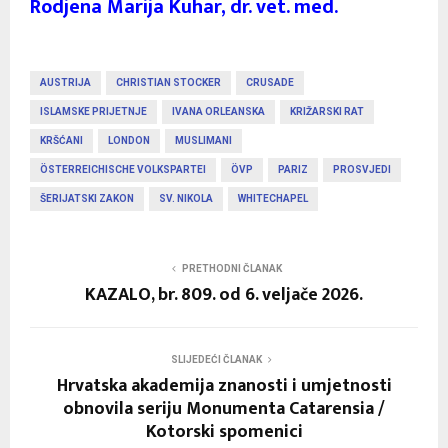
Rodjena Marija Kuhar, dr. vet. med.
AUSTRIJA
CHRISTIAN STOCKER
CRUSADE
ISLAMSKE PRIJETNJE
IVANA ORLEANSKA
KRIŽARSKI RAT
KRŠĆANI
LONDON
MUSLIMANI
ÖSTERREICHISCHE VOLKSPARTEI
ÖVP
PARIZ
PROSVJEDI
ŠERIJATSKI ZAKON
SV. NIKOLA
WHITECHAPEL
PRETHODNI ČLANAK
KAZALO, br. 809. od 6. veljače 2026.
SLIJEDEĆI ČLANAK
Hrvatska akademija znanosti i umjetnosti
obnovila seriju Monumenta Catarensia /
Kotorski spomenici