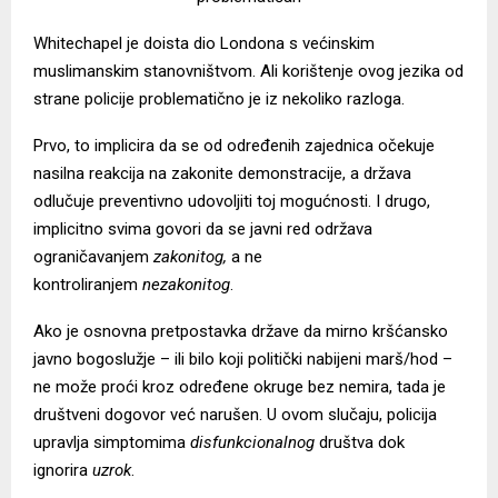
Whitechapel je doista dio Londona s većinskim
muslimanskim stanovništvom. Ali korištenje ovog jezika od
strane policije problematično je iz nekoliko razloga.
Prvo, to implicira da se od određenih zajednica očekuje
nasilna reakcija na zakonite demonstracije, a država
odlučuje preventivno udovoljiti toj mogućnosti. I drugo,
implicitno svima govori da se javni red održava
ograničavanjem
zakonitog,
a ne
kontroliranjem
nezakonitog
.
Ako je osnovna pretpostavka države da mirno kršćansko
javno bogoslužje – ili bilo koji politički nabijeni marš/hod –
ne može proći kroz određene okruge bez nemira, tada je
društveni dogovor već narušen. U ovom slučaju, policija
upravlja simptomima
disfunkcionalnog
društva dok
ignorira
uzrok
.