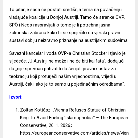
To pitanje sada će postati središnja tema na povlačenju
vladajuće koalicije u Donjoj Austriji. Tamo će stranke ÖVP,
SPÖ i Neos raspravljati o tome je li potrebna jasna
zakonska zabrana kako bi se spriječilo da vjerski pravni
sustavi dobiju neizravno priznanje na austrijskim sudovima.
Savezni kancelar i vođa ÖVP-a Christian Stocker izjavio je
sljedeće: „U Austriji ne može i ne će biti kalifata“, dodajući
da „nije spreman prihvatiti da šerijat, pravni sustav za
teokraciju koji proturječi našim vrijednostima, vrijedi u
Austriji, čak i ako je to samo u pojedinačnim odredbama“.
Izvori:
Zoltan Kottász: „Vienna Refuses Statue of Christian
King To Avoid Fueling ‘Islamophobia’” – The European
Conservative, 26. 1. 2026.;
https://europeanconservative.com/articles/news/vien