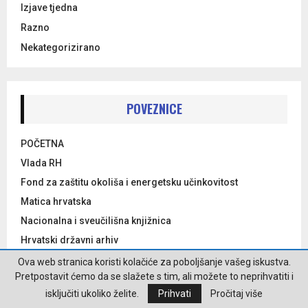
Izjave tjedna
Razno
Nekategorizirano
POVEZNICE
POČETNA
Vlada RH
Fond za zaštitu okoliša i energetsku učinkovitost
Matica hrvatska
Nacionalna i sveučilišna knjižnica
Hrvatski državni arhiv
Hrvatska akademija znanosti i umjetnosti
Ova web stranica koristi kolačiće za poboljšanje vašeg iskustva.
Pretpostavit ćemo da se slažete s tim, ali možete to neprihvatiti i
Hrvatski institut za povijest
isključiti ukoliko želite.
Prihvati
Pročitaj više
Društvo hrvatskih književnika