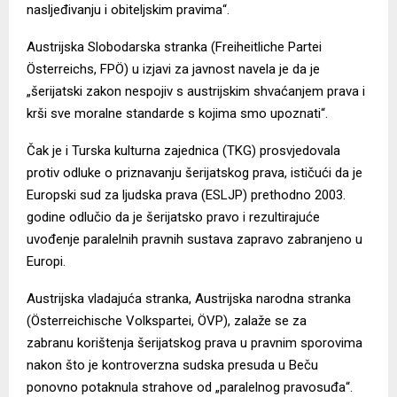
nasljeđivanju i obiteljskim pravima“.
Austrijska Slobodarska stranka (Freiheitliche Partei
Österreichs, FPÖ) u izjavi za javnost navela je da je
„šerijatski zakon nespojiv s austrijskim shvaćanjem prava i
krši sve moralne standarde s kojima smo upoznati“.
Čak je i Turska kulturna zajednica (TKG) prosvjedovala
protiv odluke o priznavanju šerijatskog prava, ističući da je
Europski sud za ljudska prava (ESLJP) prethodno 2003.
godine odlučio da je šerijatsko pravo i rezultirajuće
uvođenje paralelnih pravnih sustava zapravo zabranjeno u
Europi.
Austrijska vladajuća stranka, Austrijska narodna stranka
(Österreichische Volkspartei, ÖVP),
zalaže se za
zabranu
korištenja šerijatskog prava u pravnim sporovima
nakon što je kontroverzna sudska presuda u Beču
ponovno potaknula strahove od „paralelnog pravosuđa“.