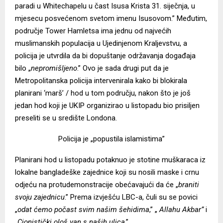
paradi u Whitechapelu u čast Isusa Krista 31. siječnja, u
mjesecu posvećenom svetom imenu Isusovom.” Međutim,
područje Tower Hamletsa ima jednu od najvećih
muslimanskih populacija u Ujedinjenom Kraljevstvu, a
policija je utvrdila da bi dopuštanje održavanja događaja
bilo „
nepromišljeno
.” Ovo je sada drugi put da je
Metropolitanska policija intervenirala kako bi blokirala
planirani ‘marš’ / hod u tom području, nakon što je još
jedan hod koji je UKIP organizirao u listopadu bio prisiljen
preseliti se u središte Londona.
Policija je „popustila islamistima”
Planirani hod u listopadu potaknuo je stotine muškaraca iz
lokalne bangladeške zajednice koji su nosili maske i crnu
odjeću na protudemonstracije obećavajući da će „
braniti
svoju zajednicu
.” Prema
izvješću LBC-a
, čuli su se povici
„
odat ćemo počast svim našim šehidima
,” „
Allahu Akbar”
i
„
Cionistički ološ van s naših ulica
.”