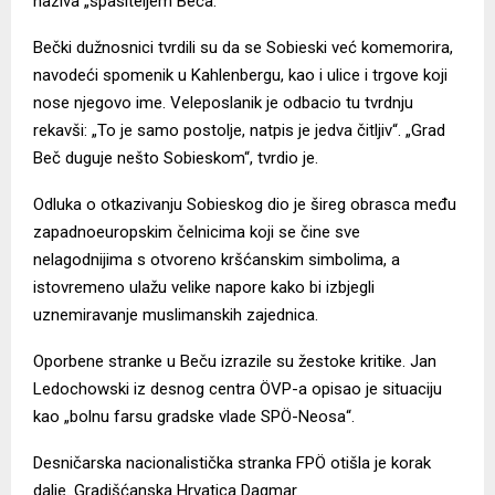
naziva „spasiteljem Beča.”
Bečki dužnosnici tvrdili su da se Sobieski već komemorira,
navodeći spomenik u Kahlenbergu, kao i ulice i trgove koji
nose njegovo ime. Veleposlanik je odbacio tu tvrdnju
rekavši: „To je samo postolje, natpis je jedva čitljiv“. „Grad
Beč duguje nešto Sobieskom“, tvrdio je.
Odluka o otkazivanju Sobieskog dio je šireg obrasca među
zapadnoeuropskim čelnicima koji se čine sve
nelagodnijima s otvoreno kršćanskim simbolima, a
istovremeno ulažu velike napore kako bi izbjegli
uznemiravanje muslimanskih zajednica.
Oporbene stranke u Beču izrazile su žestoke kritike. Jan
Ledochowski iz desnog centra ÖVP-a opisao je situaciju
kao „bolnu farsu gradske vlade SPÖ-Neosa“.
Desničarska nacionalistička stranka FPÖ otišla je korak
dalje. Gradišćanska Hrvatica Dagmar