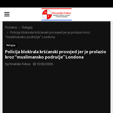
PRIMARY
MENU
Početna
Religija
Policija blokirala kršćanski prosvjed jer je prolazio kroz
“muslimansko područje” Londona
Religija
Policija blokirala kršćanski prosvjed jer je prolazio
kroz “muslimansko područje” Londona
by
hrvatski-fokus
10/02/2026