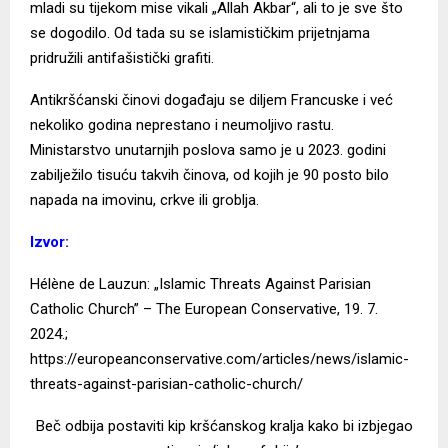
mladi su tijekom mise vikali „Allah Akbar“, ali to je sve što
se dogodilo. Od tada su se islamističkim prijetnjama
pridružili antifašistički grafiti.
Antikršćanski činovi događaju se diljem Francuske i već
nekoliko godina neprestano i neumoljivo rastu.
Ministarstvo unutarnjih poslova samo je u 2023. godini
zabilježilo tisuću takvih činova, od kojih je 90 posto bilo
napada na imovinu, crkve ili groblja.
Izvor:
Hélène de Lauzun: „Islamic Threats Against Parisian
Catholic Church” – The European Conservative, 19. 7.
2024.;
https://europeanconservative.com/articles/news/islamic-
threats-against-parisian-catholic-church/
Beč odbija postaviti kip kršćanskog kralja kako bi izbjegao