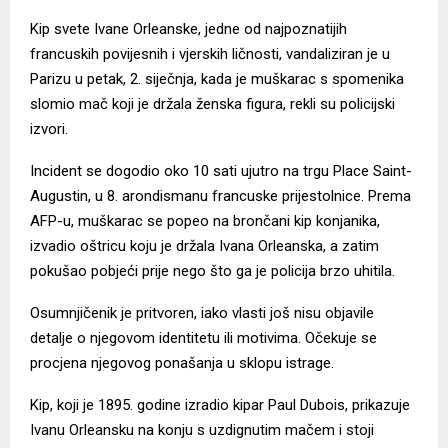
Kip svete Ivane Orleanske, jedne od najpoznatijih
francuskih povijesnih i vjerskih ličnosti,
vandaliziran
je u
Parizu u petak, 2. siječnja, kada je muškarac s spomenika
slomio mač koji je držala ženska figura, rekli su policijski
izvori.
Incident se dogodio oko 10 sati ujutro na trgu Place Saint-
Augustin, u 8. arondismanu francuske prijestolnice. Prema
AFP-u, muškarac se popeo na brončani kip konjanika,
izvadio oštricu koju je držala Ivana Orleanska, a zatim
pokušao pobjeći prije nego što ga je policija brzo uhitila.
Osumnjičenik je pritvoren, iako vlasti još nisu objavile
detalje o njegovom identitetu ili motivima. Očekuje se
procjena njegovog ponašanja u sklopu istrage.
Kip, koji je 1895. godine izradio kipar Paul Dubois, prikazuje
Ivanu Orleansku na konju s uzdignutim mačem i stoji