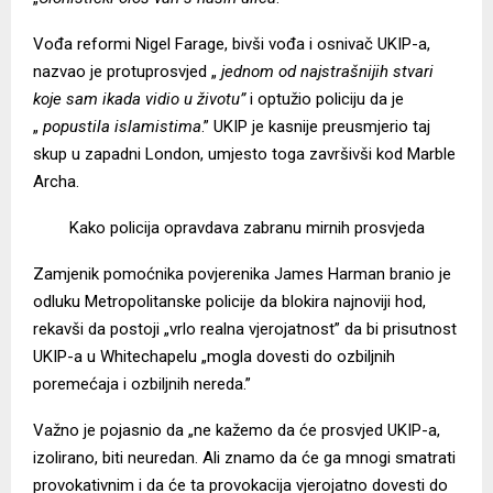
Vođa reformi Nigel Farage, bivši vođa i osnivač UKIP-a,
nazvao je protuprosvjed „
jednom od najstrašnijih stvari
koje sam ikada vidio u životu”
i optužio policiju da je
„
popustila islamistima
.” UKIP je kasnije preusmjerio taj
skup u zapadni London, umjesto toga završivši kod Marble
Archa.
Kako policija opravdava zabranu mirnih prosvjeda
Zamjenik pomoćnika povjerenika James Harman branio je
odluku Metropolitanske policije da blokira najnoviji hod,
rekavši da postoji „vrlo realna vjerojatnost” da bi prisutnost
UKIP-a u Whitechapelu „mogla dovesti do ozbiljnih
poremećaja i ozbiljnih nereda.”
Važno je pojasnio da „ne kažemo da će prosvjed UKIP-a,
izolirano, biti neuredan. Ali znamo da će ga mnogi smatrati
provokativnim i da će ta provokacija vjerojatno dovesti do