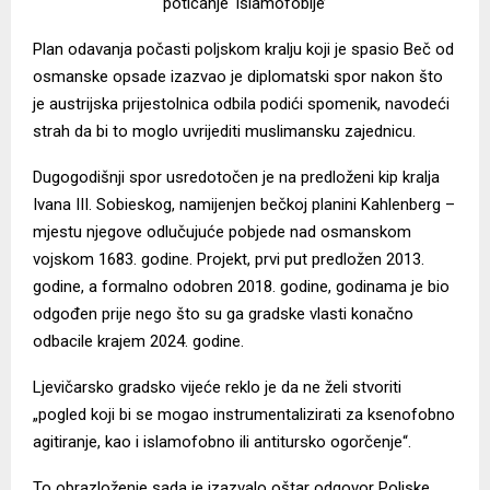
poticanje ‘islamofobije’
Plan odavanja počasti poljskom kralju koji je spasio Beč od
osmanske opsade
izazvao
je diplomatski spor nakon što
je austrijska prijestolnica odbila podići spomenik, navodeći
strah da bi to moglo uvrijediti muslimansku zajednicu.
Dugogodišnji spor usredotočen je na predloženi kip kralja
Ivana III. Sobieskog, namijenjen bečkoj planini Kahlenberg –
mjestu njegove odlučujuće pobjede nad osmanskom
vojskom 1683. godine. Projekt, prvi put predložen 2013.
godine, a formalno odobren 2018. godine, godinama je bio
odgođen prije nego što su ga gradske vlasti konačno
odbacile krajem 2024. godine.
Ljevičarsko gradsko vijeće reklo je da ne želi stvoriti
„pogled koji bi se mogao instrumentalizirati za ksenofobno
agitiranje, kao i islamofobno ili antitursko ogorčenje“.
To obrazloženje sada je izazvalo oštar odgovor Poljske.