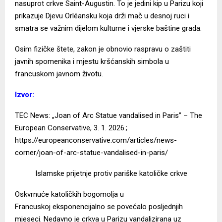
nasuprot crkve Saint-Augustin. To je jedini kip u Parizu koji
prikazuje Djevu Orléansku koja drži mač u desnoj ruci i
smatra se važnim dijelom kulturne i vjerske baštine grada.
Osim fizičke štete, zakon je obnovio raspravu o zaštiti
javnih spomenika i mjestu kršćanskih simbola u
francuskom javnom životu.
Izvor:
TEC News: „Joan of Arc Statue vandalised in Paris” – The
European Conservative, 3. 1. 2026.;
https://europeanconservative.com/articles/news-
corner/joan-of-arc-statue-vandalised-in-paris/
Islamske prijetnje protiv pariške katoličke crkve
Oskvrnuće katoličkih bogomolja u
Francuskoj
eksponencijalno se povećalo
posljednjih
mjeseci. Nedavno je crkva u Parizu vandalizirana uz