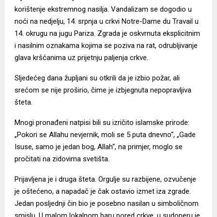
korištenje ekstremnog nasilja.
Vandalizam
se dogodio u
noći na nedjelju, 14. srpnja u crkvi Notre-Dame du Travail u
14. okrugu na jugu Pariza. Zgrada je oskvrnuta eksplicitnim
i nasilnim oznakama kojima se poziva na rat, odrubljivanje
glava kršćanima uz prijetnju paljenja crkve.
Sljedećeg dana župljani su otkrili da je izbio požar, ali
srećom se nije proširio, čime je izbjegnuta nepopravljiva
šteta.
Mnogi pronađeni natpisi bili su izričito islamske prirode:
„Pokori se Allahu nevjernik, moli se 5 puta dnevno“, „Gade
Isuse, samo je jedan bog, Allah“, na primjer, moglo se
pročitati na zidovima svetišta.
Prijavljena je i druga šteta. Orgulje su razbijene, ozvučenje
je oštećeno, a napadač je čak ostavio izmet iza zgrade.
Jedan posljednji čin bio je posebno nasilan u simboličnom
smislu. U malom lokalnom baru pored crkve, u sudoperu je