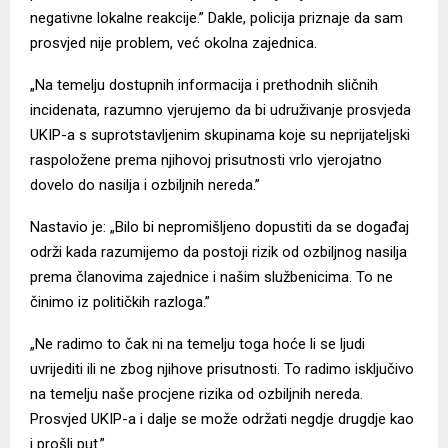
negativne lokalne reakcije.” Dakle, policija priznaje da sam
prosvjed nije problem, već okolna zajednica.
„Na temelju dostupnih informacija i prethodnih sličnih
incidenata, razumno vjerujemo da bi udruživanje prosvjeda
UKIP-a s suprotstavljenim skupinama koje su neprijateljski
raspoložene prema njihovoj prisutnosti vrlo vjerojatno
dovelo do nasilja i ozbiljnih nereda.”
Nastavio je: „Bilo bi nepromišljeno dopustiti da se događaj
održi kada razumijemo da postoji rizik od ozbiljnog nasilja
prema članovima zajednice i našim službenicima. To ne
činimo iz političkih razloga.”
„Ne radimo to čak ni na temelju toga hoće li se ljudi
uvrijediti ili ne zbog njihove prisutnosti. To radimo isključivo
na temelju naše procjene rizika od ozbiljnih nereda.
Prosvjed UKIP-a i dalje se može održati negdje drugdje kao
i prošli put.”