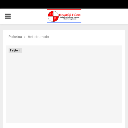
PRIMARY
MENU
Početna
Ante trumbić
Feljtoni