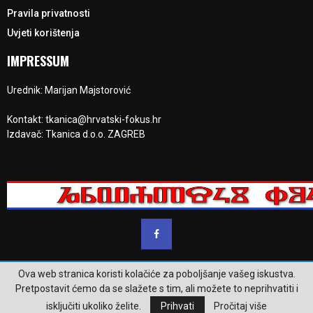
Pravila privatnosti
Uvjeti korištenja
IMPRESSUM
Urednik: Marijan Majstorović
Kontakt: tkanica@hrvatski-fokus.hr
Izdavač: Tkanica d.o.o. ZAGREB
Ova web stranica koristi kolačiće za poboljšanje vašeg iskustva.
@2023 - www.hrvatski-fokus.hr. Sva prava su zadržana.
Pretpostavit ćemo da se slažete s tim, ali možete to neprihvatiti i
isključiti ukoliko želite.
Prihvati
Pročitaj više
Pravila privatnosti
Uvjeti korištenja