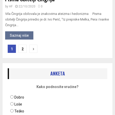
by
HF
22/10/2020
0
Vila Čingrija obilovala je znakovima ateizma i hedonizma Pisma
obitelji Čingrija priredio je dr. Ivo Perić, "Iz prepiske Melka, Pera i Ivanke
Čingrija...
Saznaj više
Navigacija
1
2
objava
ANKETA
Kako podnosite vrućine?
Dobro
Loše
Teško