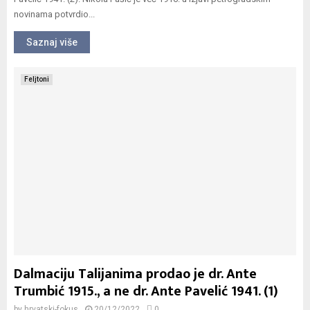
novinama potvrdio...
Saznaj više
Feljtoni
Dalmaciju Talijanima prodao je dr. Ante
Trumbić 1915., a ne dr. Ante Pavelić 1941. (1)
by
hrvatski-fokus
20/12/2022
0