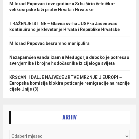
Milorad Pupovac i ove godine u Srbu širio četničko-
velikosrpske laži protiv Hrvata i Hrvatske
TRAŽENJE ISTINE – Glavna svrha JUSP-a Jasenovac
kontinuirano je klevetanje Hrvata i Republike Hrvatske
Milorad Pupovac besramno manipulira
Nezapamćen vandalizam u Međugorju duboko je potresao
sve vjernike i brojne hodočasnike iz cijeloga svijeta
KRŠĆANI I DALJE NAJVEĆE ŽRTVE MRŽNJE U EUROPI –
Europska komisija blokira poticanje remigracije na raznije
cijele Unije (3)
ARHIV