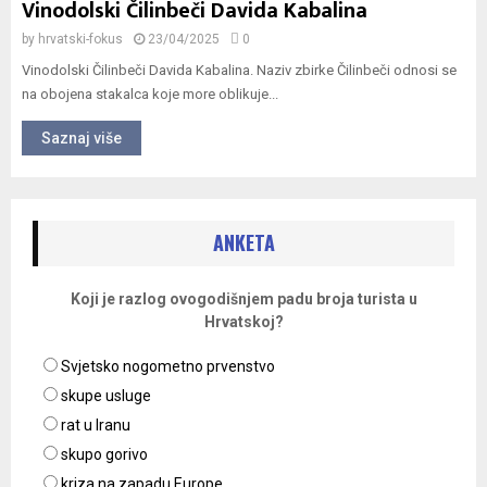
Vinodolski Čilinbeči Davida Kabalina
by
hrvatski-fokus
23/04/2025
0
Vinodolski Čilinbeči Davida Kabalina. Naziv zbirke Čilinbeči odnosi se
na obojena stakalca koje more oblikuje...
Saznaj više
ANKETA
Koji je razlog ovogodišnjem padu broja turista u
Hrvatskoj?
Svjetsko nogometno prvenstvo
skupe usluge
rat u Iranu
skupo gorivo
kriza na zapadu Europe