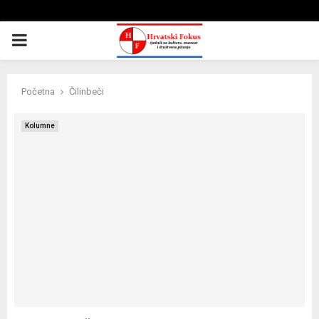
PRIMARY
MENU
Početna
Čilinbeči
Kolumne