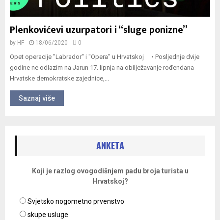
Plenkovićevi uzurpatori i “sluge ponizne”
by
HF
18/06/2020
0
Opet operacije "Labrador" i "Opera" u Hrvatskoj • Posljednje dvije
godine ne odlazim na Jarun 17. lipnja na obilježavanje rođendana
Hrvatske demokratske zajednice,...
Saznaj više
ANKETA
Koji je razlog ovogodišnjem padu broja turista u
Hrvatskoj?
Svjetsko nogometno prvenstvo
skupe usluge