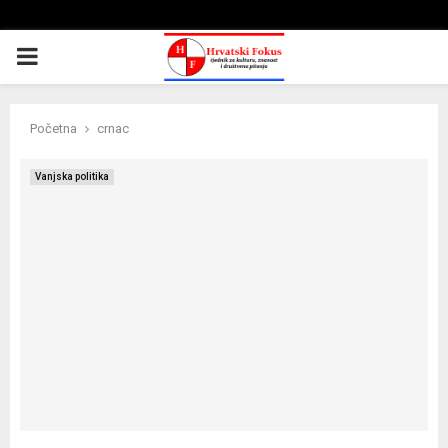
PRIMARY
MENU
Početna
crnac
Vanjska politika