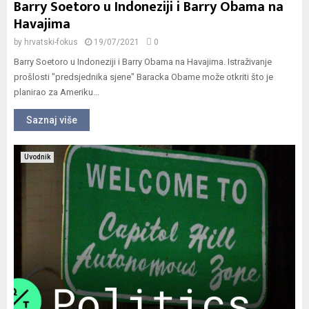
Barry Soetoro u Indoneziji i Barry Obama na
Havajima
by
hrvatski-fokus
19/07/2021
0
Barry Soetoro u Indoneziji i Barry Obama na Havajima. Istraživanje
prošlosti "predsjednika sjene" Baracka Obame može otkriti što je
planirao za Ameriku...
Saznaj više
Uvodnik