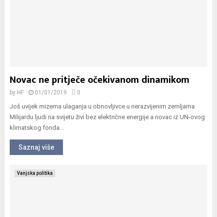
Novac ne pritječe očekivanom dinamikom
by
HF
01/01/2019
0
Još uvijek mizerna ulaganja u obnovljivce u nerazvijenim zemljama
Milijardu ljudi na svijetu živi bez električne energije a novac iz UN-ovog
klimatskog fonda...
Saznaj više
Vanjska politika