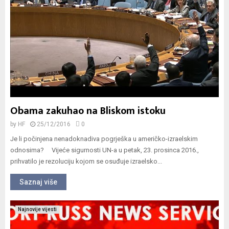
Obama zakuhao na Bliskom istoku
by
HF
25/12/2016
0
Je li počinjena nenadoknadiva pogrješka u američko-izraelskim
odnosima? Vijeće sigurnosti UN-a u petak, 23. prosinca 2016.,
prihvatilo je rezoluciju kojom se osuđuje izraelsko...
Saznaj više
Najnovije vijesti