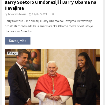
Barry Soetoro u Indoneziji i Barry Obama na
Havajima
by
hrvatski-fokus
19/07/2021
0
Barry Soetoro u Indoneziji i Barry Obama na Havajima. Istraživanje
prošlosti "predsjednika sjene" Baracka Obame može otkriti što je
planirao za Ameriku...
Saznaj više
Religija