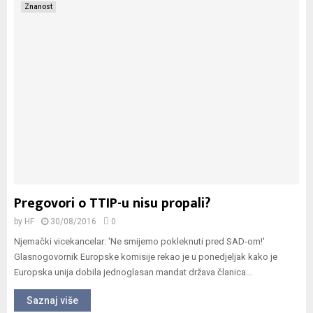
Znanost
Pregovori o TTIP-u nisu propali?
by
HF
30/08/2016
0
Njemački vicekancelar: 'Ne smijemo pokleknuti pred SAD-om!'
Glasnogovornik Europske komisije rekao je u ponedjeljak kako je
Europska unija dobila jednoglasan mandat država članica...
Saznaj više