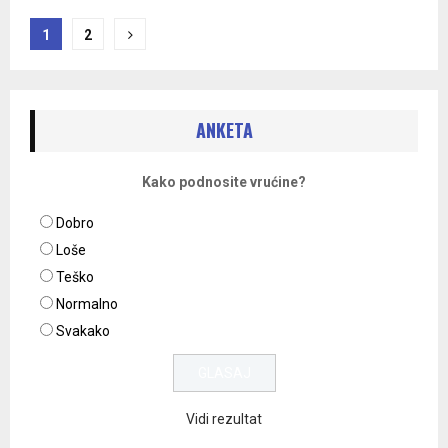
Navigacija
1
2
objava
ANKETA
Kako podnosite vrućine?
Dobro
Loše
Teško
Normalno
Svakako
Vidi rezultat