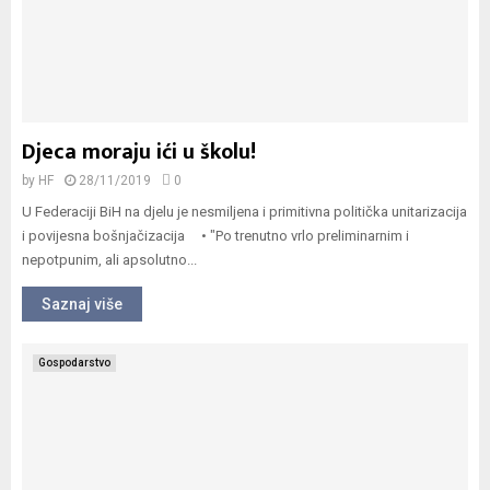
Djeca moraju ići u školu!
by
HF
28/11/2019
0
U Federaciji BiH na djelu je nesmiljena i primitivna politička unitarizacija
i povijesna bošnjačizacija • "Po trenutno vrlo preliminarnim i
nepotpunim, ali apsolutno...
Saznaj više
Gospodarstvo