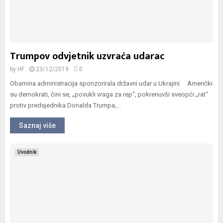
Trumpov odvjetnik uzvraća udarac
by
HF
23/12/2019
0
Obamina administracija sponzorirala državni udar u Ukrajini Američki
su demokrati, čini se, „povukli vraga za rep“, pokrenuvši sveopći „rat“
protiv predsjednika Donalda Trumpa,...
Saznaj više
Uvodnik