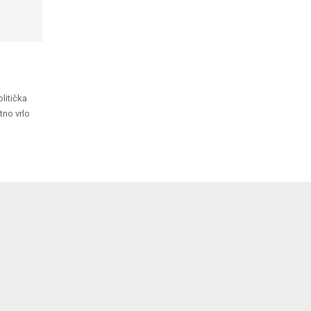
olitička
tno vrlo