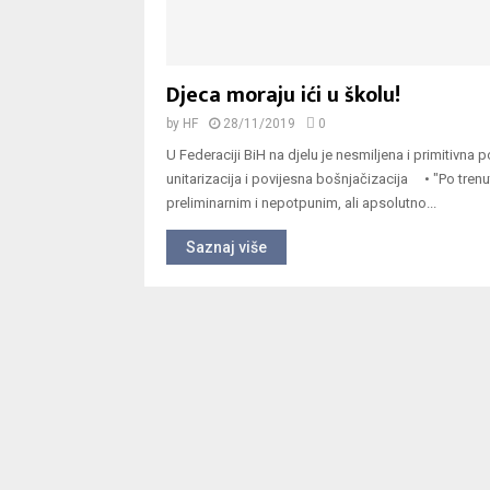
Djeca moraju ići u školu!
by
HF
28/11/2019
0
U Federaciji BiH na djelu je nesmiljena i primitivna p
unitarizacija i povijesna bošnjačizacija • "Po trenu
preliminarnim i nepotpunim, ali apsolutno...
Saznaj više