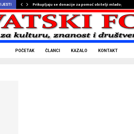
Prikupljaju se donacije za pomoć obitelji mladog…
IJESTI
POČETAK
ČLANCI
KAZALO
KONTAKT