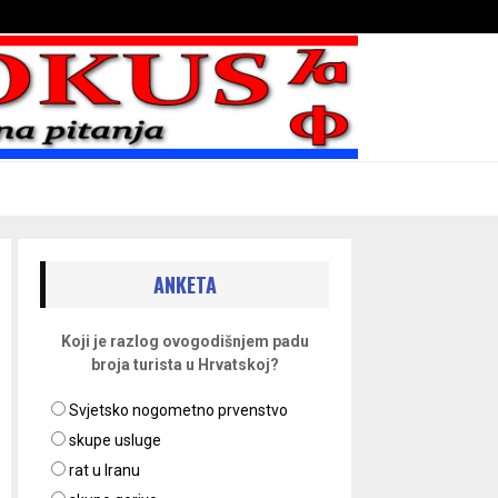
Bojni blaženika na nebesima
ANKETA
Koji je razlog ovogodišnjem padu
broja turista u Hrvatskoj?
Svjetsko nogometno prvenstvo
skupe usluge
rat u Iranu