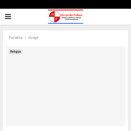
PRIMARY
MENU
Početna
dosje
Religija