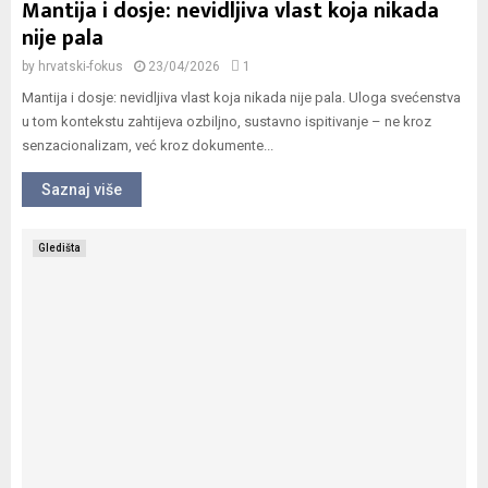
Mantija i dosje: nevidljiva vlast koja nikada
nije pala
by
hrvatski-fokus
23/04/2026
1
Mantija i dosje: nevidljiva vlast koja nikada nije pala. Uloga svećenstva
u tom kontekstu zahtijeva ozbiljno, sustavno ispitivanje – ne kroz
senzacionalizam, već kroz dokumente...
Saznaj više
Gledišta