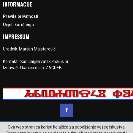
INFORMACIJE
Pravila privatnosti
Uvjeti korištenja
IMPRESSUM
Urednik: Marijan Majstorović
Kontakt: tkanica@hrvatski-fokus.hr
Izdavač: Tkanica d.o.o. ZAGREB
Ova web stranica koristi kolačiće za poboljšanje vašeg iskustva.
@2023 - www.hrvatski-fokus.hr. Sva prava su zadržana.