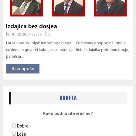
Izdajica bez dosjea
by
HF
28/01/2016
0
HAZU kao skupljač narodnoga blaga Poštovani gospodine Crnoja,
suvišno je govoriti kako je za lustraciju i listu izdajnika potreban dosje,
pa bih ja...
Saznaj više
ANKETA
Kako podnosite vrućine?
Dobro
Loše