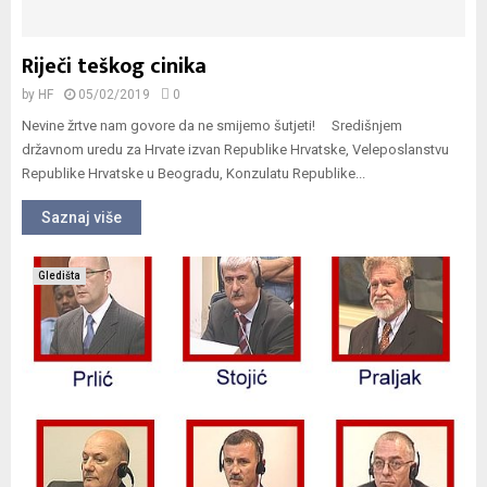
Riječi teškog cinika
by
HF
05/02/2019
0
Nevine žrtve nam govore da ne smijemo šutjeti! Središnjem
državnom uredu za Hrvate izvan Republike Hrvatske, Veleposlanstvu
Republike Hrvatske u Beogradu, Konzulatu Republike...
Saznaj više
Gledišta