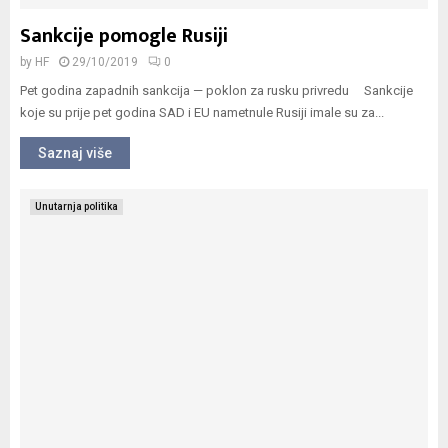
Sankcije pomogle Rusiji
by
HF
29/10/2019
0
Pet godina zapadnih sankcija — poklon za rusku privredu Sankcije
koje su prije pet godina SAD i EU nametnule Rusiji imale su za...
Saznaj više
Unutarnja politika