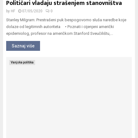
Političari vladaju strašenjem stanovništva
by
HF
07/05/2020
0
Stanley Milgram: Prestrašeni puk bespogovorno sluša naredbe koje
dolaze od legitimnih autoriteta • Poznati i cijenjeni američki
epidemiolog, profesor na američkom Stanford Sveučilištu,...
Saznaj više
Vanjska politika