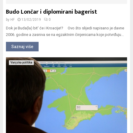
Budo Lončar i diplomirani bagerist
by
HF
13/02/2019
0
Dok je Buda(la) bit' će i Kroacije!? Ovo što slijedi napisano je davne
2006. godine a zasniva se na egzaktnim činjenicama koje potvrđuju...
Saznaj više
Vanjska politika