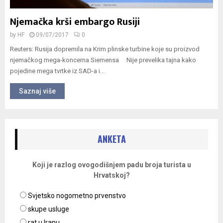
Njemačka krši embargo Rusiji
by
HF
09/07/2017
0
Reuters: Rusija dopremila na Krim plinske turbine koje su proizvod
njemačkog mega-koncerna Siemensa Nije prevelika tajna kako
pojedine mega tvrtke iz SAD-a i...
Saznaj više
ANKETA
Koji je razlog ovogodišnjem padu broja turista u
Hrvatskoj?
Svjetsko nogometno prvenstvo
skupe usluge
rat u Iranu