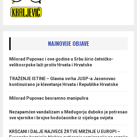
NAJNOVIJE OBJAVE
Milorad Pupovac i ove godine u Srbu širio četničko-
velikosrpske laži protiv Hrvata i Hrvatske
TRAŽENJE ISTINE – Glavna svrha JUSP-a Jasenovac
kontinuirano je klevetanje Hrvata i Republike Hrvatske
Milorad Pupovac besramno manipulira
Nezapamćen vandalizam u Međugorju duboko je potresao
sve vjernike i brojne hodočasnike iz cijeloga svijeta
KRŠĆANI I DALJE NAJVEĆE ŽRTVE MRŽNJE U EUROPI –