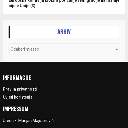
Europska komisija blokira poticanje remigracije na raznije
cijele Unije (3)
ARHIV
INFORMACIJE
Pravila privatnosti
Uvjeti korištenja
IMPRESSUM
Urednik: Marijan Majstorović