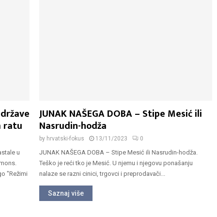
 države
JUNAK NAŠEGA DOBA – Stipe Mesić ili
 ratu
Nasrudin-hodža
by
hrvatski-fokus
13/11/2023
0
stale u
JUNAK NAŠEGA DOBA – Stipe Mesić ili Nasrudin-hodža.
 mons.
Teško je reći tko je Mesić. U njemu i njegovu ponašanju
go "Režimi
nalaze se razni cinici, trgovci i preprodavači...
Saznaj više