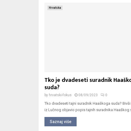
Hrvatska
Tko je dvadeseti suradnik Haašk
suda?
by
hrvatski-fokus
08/09/2023
0
Tko dvadeseti tajni suradnik Haaškoga suda? Bivši
iz Lučnog objavio popis tajnih suradnika Haaškog s
Saznaj više