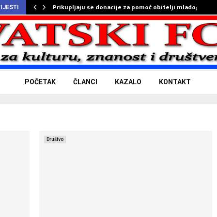
Prikupljaju se donacije za pomoć obitelji mladog…
IJESTI
POČETAK
ČLANCI
KAZALO
KONTAKT
Društvo