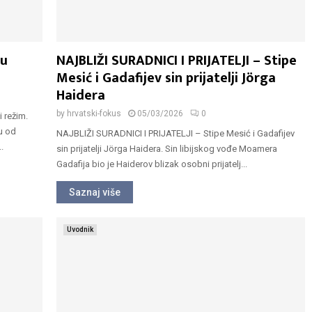
su
NAJBLIŽI SURADNICI I PRIJATELJI – Stipe
Mesić i Gadafijev sin prijatelji Jörga
Haidera
by
hrvatski-fokus
05/03/2026
0
i režim.
ju od
NAJBLIŽI SURADNICI I PRIJATELJI – Stipe Mesić i Gadafijev
.
sin prijatelji Jörga Haidera. Sin libijskog vođe Moamera
Gadafija bio je Haiderov blizak osobni prijatelj...
Saznaj više
Uvodnik