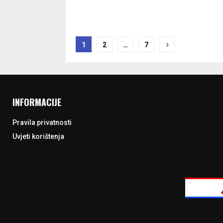
Navigacija
1
2
…
7
objava
INFORMACIJE
Pravila privatnosti
Uvjeti korištenja