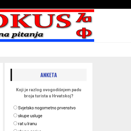
Bojni blaženika na nebesima
ANKETA
Koji je razlog ovogodišnjem padu
broja turista u Hrvatskoj?
Svjetsko nogometno prvenstvo
skupe usluge
rat u Iranu