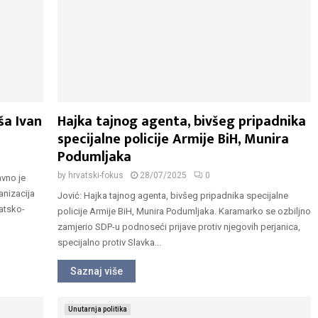
ša Ivan
Hajka tajnog agenta, bivšeg pripadnika
specijalne policije Armije BiH, Munira
Podumljaka
by
hrvatski-fokus
28/07/2025
0
avno je
anizacija
Jović: Hajka tajnog agenta, bivšeg pripadnika specijalne
atsko-
policije Armije BiH, Munira Podumljaka. Karamarko se ozbiljno
zamjerio SDP-u podnoseći prijave protiv njegovih perjanica,
specijalno protiv Slavka...
Saznaj više
Unutarnja politika