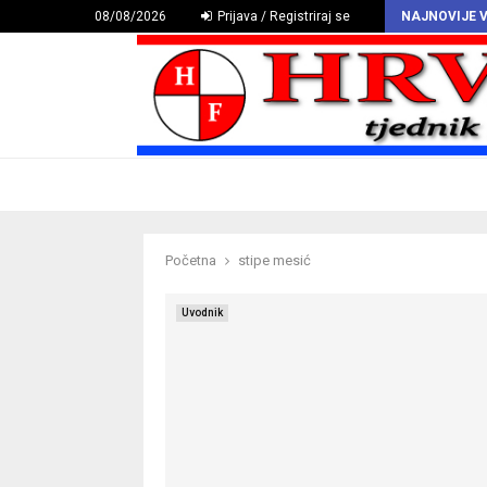
HAZU proglasio Deklaraciju o hrvatskomu povijesnom grbu
08/08/2026
Prijava / Registriraj se
NAJNOVIJE V
Početna
stipe mesić
Uvodnik