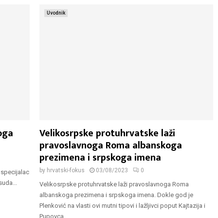
Uvodnik
oga
Velikosrpske protuhrvatske laži
pravoslavnoga Roma albanskoga
prezimena i srpskoga imena
by
hrvatski-fokus
03/08/2023
0
 specijalac
uda...
Velikosrpske protuhrvatske laži pravoslavnoga Roma
albanskoga prezimena i srpskoga imena. Dokle god je
Plenković na vlasti ovi mutni tipovi i lažljivci poput Kajtazija i
Pupovca...