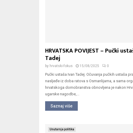
HRVATSKA POVIJEST – Pučki usta
Tadej
by
hrvatski-fokus
15/08/2025
0
Pučki ustaša Ivan Tadej. Očuvanja pučkih ustaša pr
nasljeđe iz doba ratova s Osmanlijama, a sama org
hrvatskoga domobranstva obnovljena je nakon Hrv
ugarske nagodbe,...
Saznaj više
Unutarnja politika