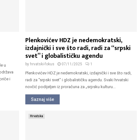
Plenkovićev HDZ je nedemokratski,
izdajnički i sve što radi, radi za “srpski
svet” i globalističku agendu
by
hrvatski-fokus
07/11/2025
1
de u
podržava
Plenkovićev HDZ je nedemokratski, izdajnički i sve što radi,
riče i
radi za "srpski svet" i globalističku agendu. Svaki hrvatski
novčić podijeljen iz proračuna za „srpsku kulturu...
Saznaj više
Hrvatska