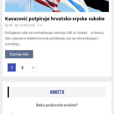
Kavazović potpiruje hrvatsko-srpske sukobe
by
HF
10/09/2020
0
Erdoğanov udar na normalizaciju odnosa UAE-a i Izraela Iz dana u
dan, napose u vrijeme korona pandemije, sve se više pokazuju i
potvrđuju...
Saznaj više
Navigacija
1
2
objava
ANKETA
Kako podnosite vrućine?