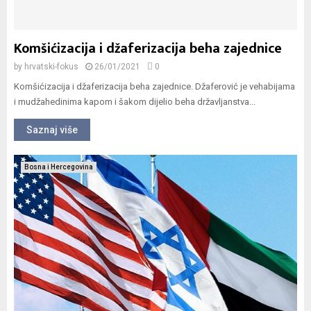
Komšićizacija i džaferizacija beha zajednice
by
hrvatski-fokus
26/01/2021
0
Komšićizacija i džaferizacija beha zajednice. Džaferović je vehabijama
i mudžahedinima kapom i šakom dijelio beha državljanstva...
Saznaj više
Bosna i Hercegovina