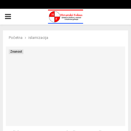
PRIMARY
MENU
Početna
islamizacija
Znanost