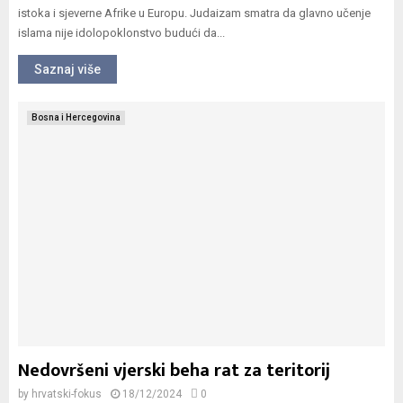
istoka i sjeverne Afrike u Europu. Judaizam smatra da glavno učenje
islama nije idolopoklonstvo budući da...
Saznaj više
Bosna i Hercegovina
Nedovršeni vjerski beha rat za teritorij
by
hrvatski-fokus
18/12/2024
0