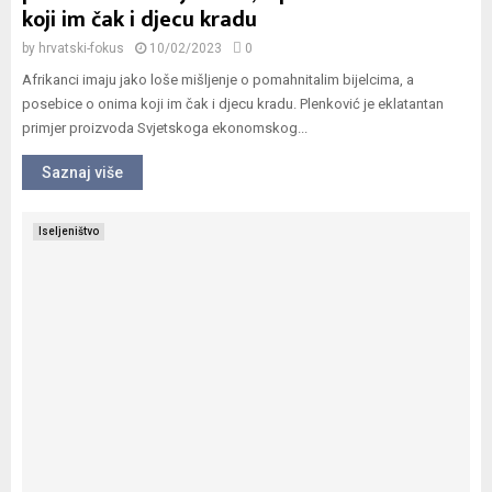
koji im čak i djecu kradu
by
hrvatski-fokus
10/02/2023
0
Afrikanci imaju jako loše mišljenje o pomahnitalim bijelcima, a
posebice o onima koji im čak i djecu kradu. Plenković je eklatantan
primjer proizvoda Svjetskoga ekonomskog...
Saznaj više
Iseljeništvo