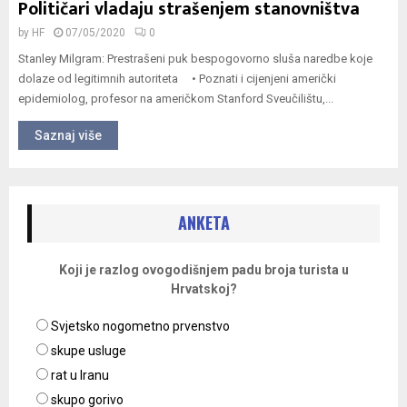
Političari vladaju strašenjem stanovništva
by
HF
07/05/2020
0
Stanley Milgram: Prestrašeni puk bespogovorno sluša naredbe koje
dolaze od legitimnih autoriteta • Poznati i cijenjeni američki
epidemiolog, profesor na američkom Stanford Sveučilištu,...
Saznaj više
ANKETA
Koji je razlog ovogodišnjem padu broja turista u
Hrvatskoj?
Svjetsko nogometno prvenstvo
skupe usluge
rat u Iranu
skupo gorivo