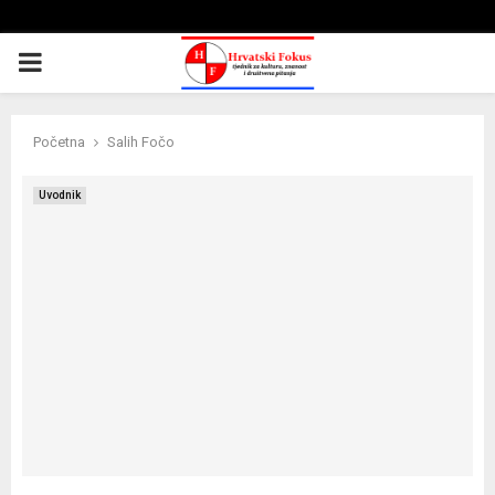
PRIMARY
MENU
Početna
Salih Fočo
Uvodnik