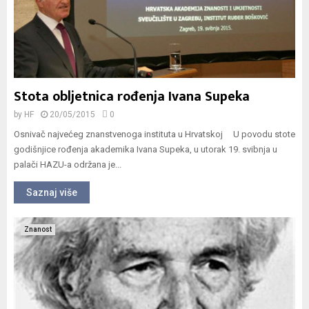
Stota obljetnica rođenja Ivana Supeka
by
HF
20/05/2015
0
Osnivač najvećeg znanstvenoga instituta u Hrvatskoj U povodu stote
godišnjice rođenja akademika Ivana Supeka, u utorak 19. svibnja u
palači HAZU-a održana je...
Saznaj više
Znanost