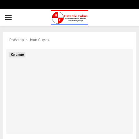
PRIMARY
MENU
Početna
Ivan Supek
Kolumne