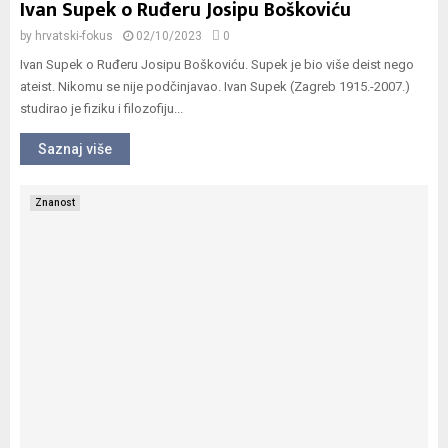
Ivan Supek o Ruđeru Josipu Boškoviću
by
hrvatski-fokus
02/10/2023
0
Ivan Supek o Ruđeru Josipu Boškoviću. Supek je bio više deist nego
ateist. Nikomu se nije podčinjavao. Ivan Supek (Zagreb 1915.-2007.)
studirao je fiziku i filozofiju...
Saznaj više
Znanost