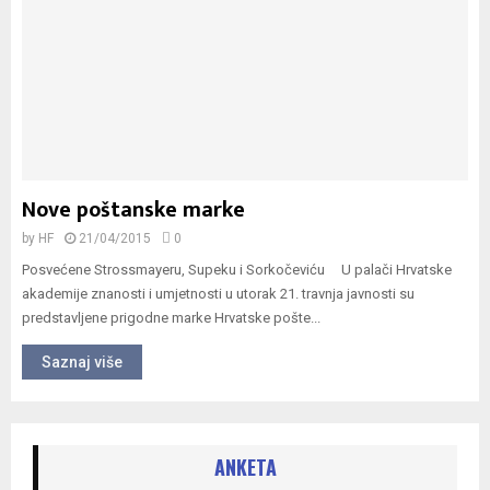
Nove poštanske marke
by
HF
21/04/2015
0
Posvećene Strossmayeru, Supeku i Sorkočeviću U palači Hrvatske
akademije znanosti i umjetnosti u utorak 21. travnja javnosti su
predstavljene prigodne marke Hrvatske pošte...
Saznaj više
ANKETA