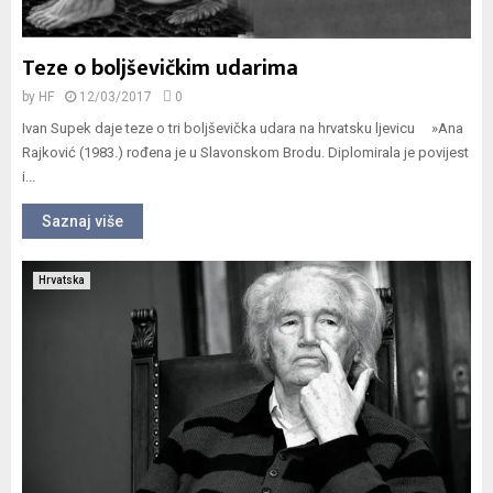
Teze o boljševičkim udarima
by
HF
12/03/2017
0
Ivan Supek daje teze o tri boljševička udara na hrvatsku ljevicu »Ana
Rajković (1983.) rođena je u Slavonskom Brodu. Diplomirala je povijest
i...
Saznaj više
Hrvatska