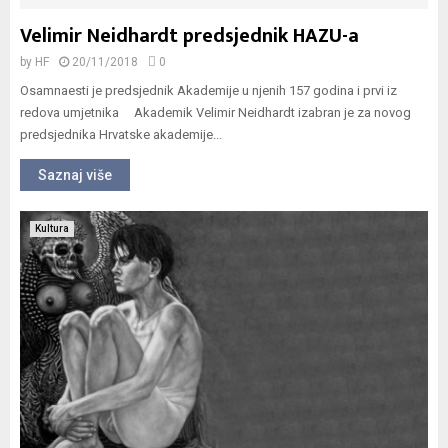
Velimir Neidhardt predsjednik HAZU-a
by
HF
20/11/2018
0
Osamnaesti je predsjednik Akademije u njenih 157 godina i prvi iz
redova umjetnika Akademik Velimir Neidhardt izabran je za novog
predsjednika Hrvatske akademije...
Saznaj više
Kultura