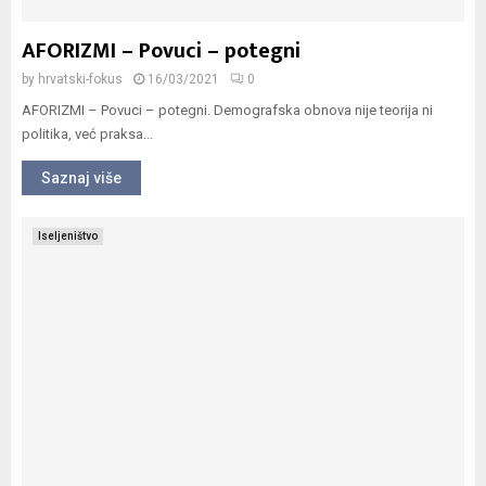
AFORIZMI – Povuci – potegni
by
hrvatski-fokus
16/03/2021
0
AFORIZMI – Povuci – potegni. Demografska obnova nije teorija ni
politika, već praksa...
Saznaj više
Iseljeništvo