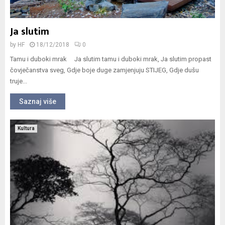
Ja slutim​
by
HF
18/12/2018
0
Tamu i duboki mrak Ja slutim tamu i duboki mrak, Ja slutim propast
čovječanstva sveg, Gdje boje duge zamjenjuju STIJEG, Gdje dušu
truje...
Saznaj više
Kultura