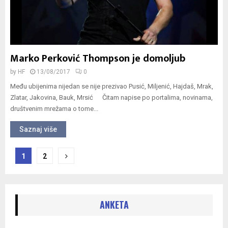
Marko Perković Thompson je domoljub
by
HF
13/08/2017
0
Među ubijenima nijedan se nije prezivao Pusić, Miljenić, Hajdaš, Mrak,
Zlatar, Jakovina, Bauk, Mrsić Čitam napise po portalima, novinama,
društvenim mrežama o tome...
Saznaj više
Navigacija
1
2
objava
ANKETA