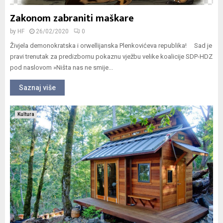
Zakonom zabraniti maškare
by
HF
26/02/2020
0
Živjela demonokratska i orwellijanska Plenkovićeva republika! Sad je
pravi trenutak za predizbornu pokaznu vježbu velike koalicije SDP-HDZ
pod naslovom »Ništa nas ne smije...
Saznaj više
Kultura