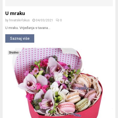
U mraku
by
hrvatski-fokus
04/03/2021
0
U mraku. Vrijeđanja s tavana...
Saznaj više
Društvo