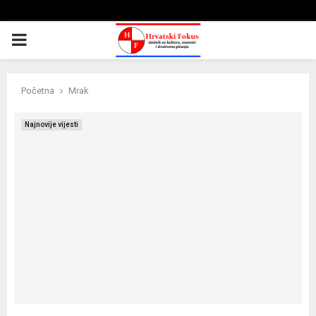
PRIMARY
MENU
Početna
Mrak
Najnovije vijesti