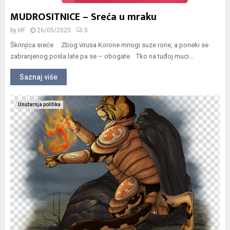
MUDROSITNICE – Sreća u mraku
by
HF
26/05/2020
0
Škrinjica sreće Zbog virusa Korone mnogi suze rone, a poneki se
zabranjenog posla late pa se – obogate. Tko na tuđoj muci...
Saznaj više
Unutarnja politika