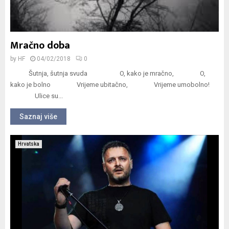
Mračno doba
by
HF
04/02/2018
0
Šutnja, šutnja svuda O, kako je mračno, O,
kako je bolno Vrijeme ubitačno, Vrijeme umobolno!
Ulice su...
Saznaj više
Hrvatska