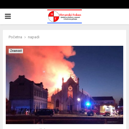
PRIMARY
MENU
Početna
napadi
Znanost