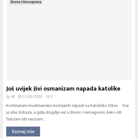
Bosna i Hercegovina
Još uvijek živi osmanizam napada katolike
by
HF
13/05/2020
0
Kontinuirani muslimansko-bošnjački napadi na Katoličku Crkvu Sve
je više dokaza, a gdje drugdje već u Bosni i Hercegovini, kako niti
fašizam niti nacizam...
Saznaj više