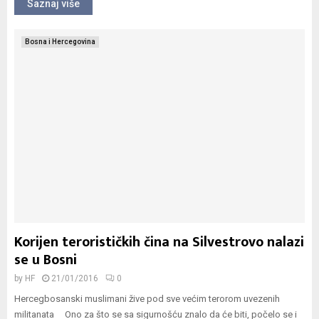
Saznaj više
Bosna i Hercegovina
Korijen terorističkih čina na Silvestrovo nalazi
se u Bosni
by
HF
21/01/2016
0
Hercegbosanski muslimani žive pod sve većim terorom uvezenih
militanata Ono za što se sa sigurnošću znalo da će biti, počelo se i