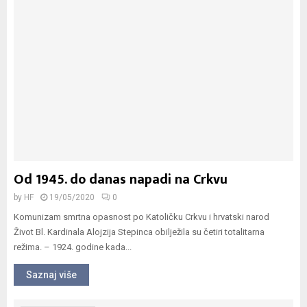
Od 1945. do danas napadi na Crkvu
by
HF
19/05/2020
0
Komunizam smrtna opasnost po Katoličku Crkvu i hrvatski narod
Život Bl. Kardinala Alojzija Stepinca obilježila su četiri totalitarna
režima. – 1924. godine kada...
Saznaj više