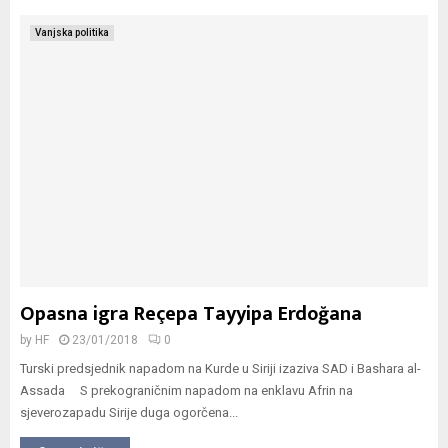
Vanjska politika
Opasna igra Reçepa Tayyipa Erdoğana
by
HF
23/01/2018
0
Turski predsjednik napadom na Kurde u Siriji izaziva SAD i Bashara al-
Assada S prekograničnim napadom na enklavu Afrin na
sjeverozapadu Sirije duga ogorčena...