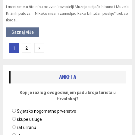
I meni smeta što nisu pozvani ravnatelji Muzeja seljačkih buna i Muzeja
Križnih putova Nikako nisam zamišljao kako bih „dan poslije“ trebao
ikada...
Saznaj više
Navigacija
1
2
objava
ANKETA
Koji je razlog ovogodišnjem padu broja turista u
Hrvatskoj?
Svjetsko nogometno prvenstvo
skupe usluge
rat u Iranu