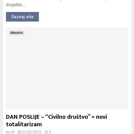
događati,...
Saznaj više
Aktualno
DAN POSLIJE – “Civilno društvo” = novi
totalitarizam
by
HF
21/02/2015
0