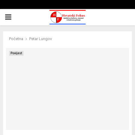
PRIMARY
MENU
Početna
Petar Lungov
Povijest