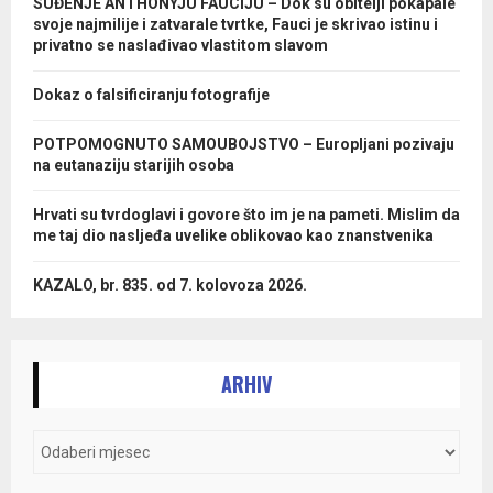
SUĐENJE ANTHONYJU FAUCIJU – Dok su obitelji pokapale
svoje najmilije i zatvarale tvrtke, Fauci je skrivao istinu i
privatno se naslađivao vlastitom slavom
Dokaz o falsificiranju fotografije
POTPOMOGNUTO SAMOUBOJSTVO – Europljani pozivaju
na eutanaziju starijih osoba
Hrvati su tvrdoglavi i govore što im je na pameti. Mislim da
me taj dio nasljeđa uvelike oblikovao kao znanstvenika
KAZALO, br. 835. od 7. kolovoza 2026.
ARHIV