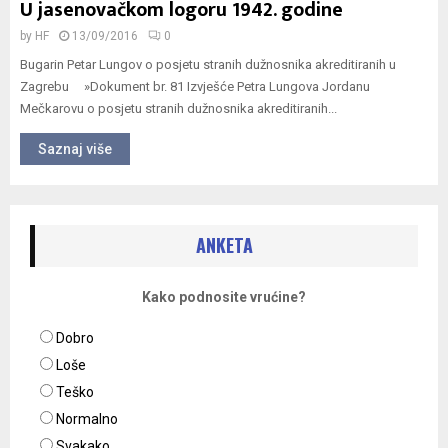
U jasenovačkom logoru 1942. godine
by
HF
13/09/2016
0
Bugarin Petar Lungov o posjetu stranih dužnosnika akreditiranih u
Zagrebu »Dokument br. 81 Izvješće Petra Lungova Jordanu
Mečkarovu o posjetu stranih dužnosnika akreditiranih...
Saznaj više
ANKETA
Kako podnosite vrućine?
Dobro
Loše
Teško
Normalno
Svakako