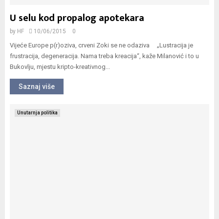
U selu kod propalog apotekara
by
HF
10/06/2015
0
Vijeće Europe p(r)oziva, crveni Zoki se ne odaziva „Lustracija je
frustracija, degeneracija. Nama treba kreacija“, kaže Milanović i to u
Bukovlju, mjestu kripto-kreativnog...
Saznaj više
Unutarnja politika