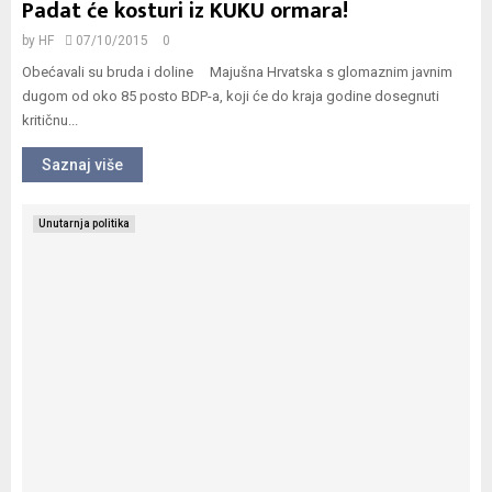
Padat će kosturi iz KUKU ormara!
E
by
HF
07/10/2015
0
Obećavali su bruda i doline Majušna Hrvatska s glomaznim javnim
dugom od oko 85 posto BDP-a, koji će do kraja godine dosegnuti
N
kritičnu...
U
Saznaj više
Unutarnja politika