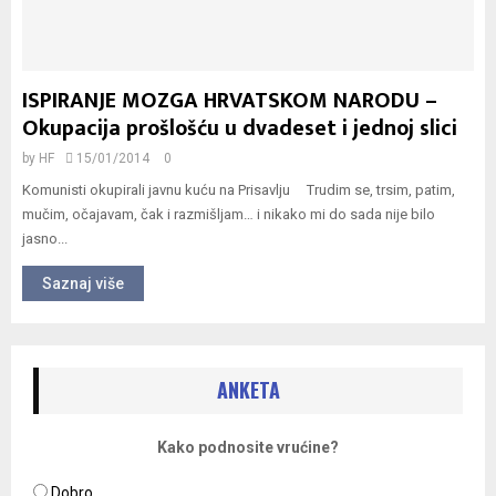
ISPIRANJE MOZGA HRVATSKOM NARODU –
Okupacija prošlošću u dvadeset i jednoj slici
by
HF
15/01/2014
0
Komunisti okupirali javnu kuću na Prisavlju Trudim se, trsim, patim,
mučim, očajavam, čak i razmišljam… i nikako mi do sada nije bilo
jasno...
Saznaj više
ANKETA
Kako podnosite vrućine?
Dobro