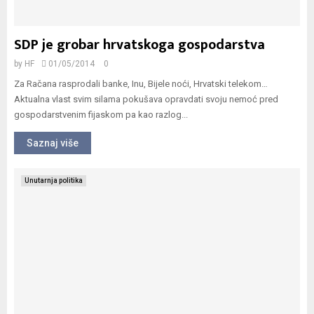
SDP je grobar hrvatskoga gospodarstva
by
HF
01/05/2014
0
Za Račana rasprodali banke, Inu, Bijele noći, Hrvatski telekom…
Aktualna vlast svim silama pokušava opravdati svoju nemoć pred
gospodarstvenim fijaskom pa kao razlog...
Saznaj više
Unutarnja politika