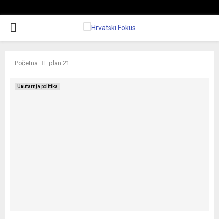
P
R
Početna
plan 21
I
Unutarnja politika
M
A
R
Y
M