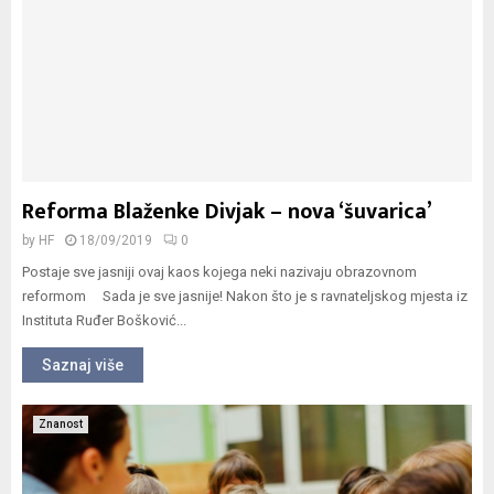
Reforma Blaženke Divjak – nova ‘šuvarica’
by
HF
18/09/2019
0
Postaje sve jasniji ovaj kaos kojega neki nazivaju obrazovnom
reformom Sada je sve jasnije! Nakon što je s ravnateljskog mjesta iz
Instituta Ruđer Bošković...
Saznaj više
Znanost