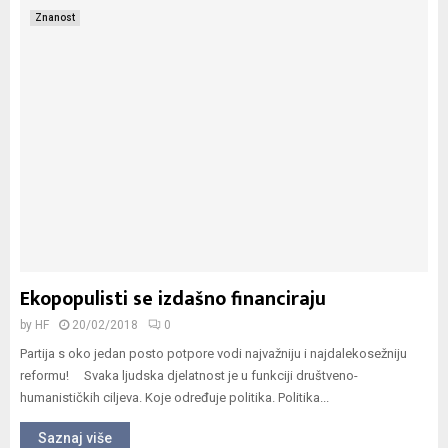
Znanost
Ekopopulisti se izdašno financiraju
by
HF
20/02/2018
0
Partija s oko jedan posto potpore vodi najvažniju i najdalekosežniju
reformu! Svaka ljudska djelatnost je u funkciji društveno-
humanističkih ciljeva. Koje određuje politika. Politika...
Saznaj više