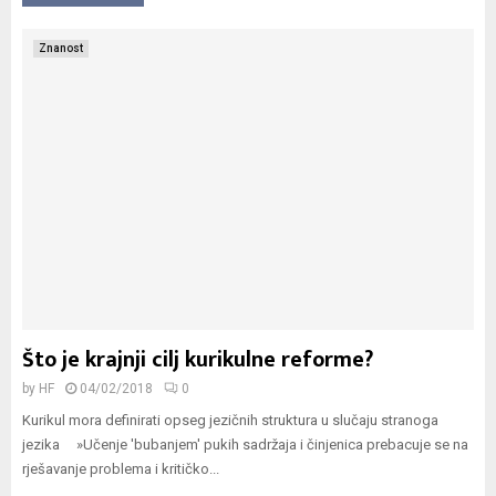
Znanost
Što je krajnji cilj kurikulne reforme?
by
HF
04/02/2018
0
Kurikul mora definirati opseg jezičnih struktura u slučaju stranoga
jezika »Učenje 'bubanjem' pukih sadržaja i činjenica prebacuje se na
rješavanje problema i kritičko...