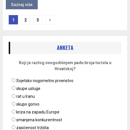
Saznaj više
Navigacija
1
2
3
objava
ANKETA
Koji je razlog ovogodišnjem padu broja turista u
Hrvatskoj?
Svjetsko nogometno prvenstvo
skupe usluge
rat u Iranu
skupo gorivo
kriza na zapadu Europe
smanjena konkurentnost
zasićenost tržišta