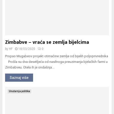
Zimbabve – vraća se zemlja bijelcima
by
HF
18/03/2020
0
Propao Mugabeov projekt otimačine zemlje od bijelih poljoprivrednika
Prošla su dva desetljeća od nasilnoga preuzimanja bjelačkih farmi u
Zimbabveu. Otela ih je ondašnja...
Saznaj više
Unutarnja politika