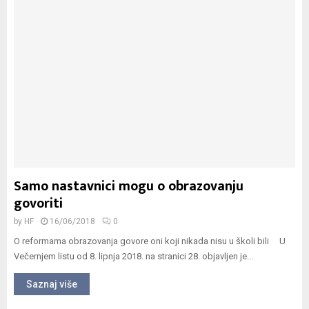
Samo nastavnici mogu o obrazovanju
govoriti
by
HF
16/06/2018
0
O reformama obrazovanja govore oni koji nikada nisu u školi bili U
Večernjem listu od 8. lipnja 2018. na stranici 28. objavljen je...
Saznaj više