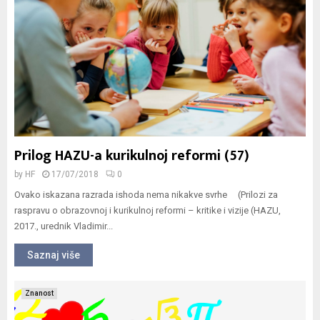
Prilog HAZU-a kurikulnoj reformi (57)
by
HF
17/07/2018
0
Ovako iskazana razrada ishoda nema nikakve svrhe (Prilozi za
raspravu o obrazovnoj i kurikulnoj reformi – kritike i vizije (HAZU,
2017., urednik Vladimir...
Saznaj više
Znanost