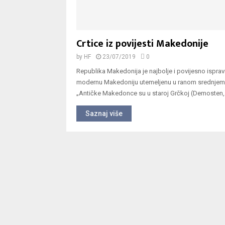
Crtice iz povijesti Makedonije
by
HF
23/07/2019
0
Republika Makedonija je najbolje i povijesno ispra
modernu Makedoniju utemeljenu u ranom srednje
„Antičke Makedonce su u staroj Grčkoj (Demosten,.
Saznaj više