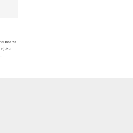
vno ime za
m vijeku
..