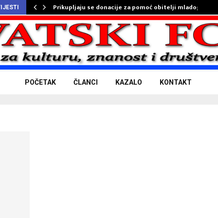
Prikupljaju se donacije za pomoć obitelji mladog…
IJESTI
POČETAK
ČLANCI
KAZALO
KONTAKT