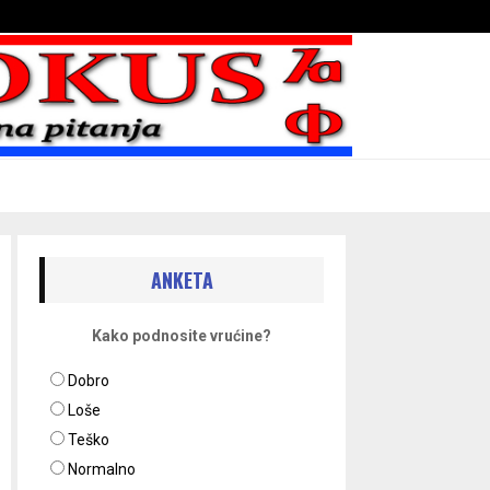
Bojni blaženika na nebesima
ANKETA
Kako podnosite vrućine?
Dobro
Loše
Teško
Normalno