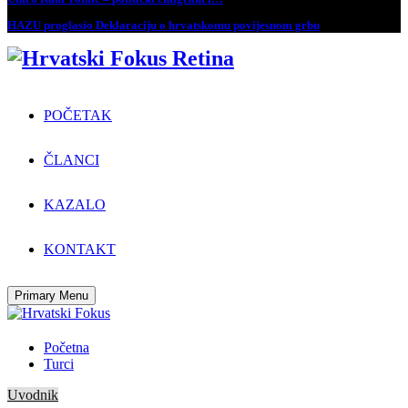
HAZU proglasio Deklaraciju o hrvatskomu povijesnom grbu
POČETAK
ČLANCI
KAZALO
KONTAKT
Primary Menu
Početna
Turci
Uvodnik