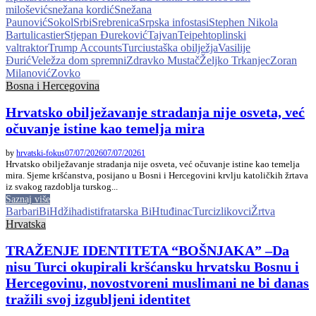
milošević
snežana kordić
Snežana
Paunović
Sokol
Srbi
Srebrenica
Srpska info
stasi
Stephen Nikola
Bartulica
stier
Stjepan Đureković
Tajvan
Teipeh
toplinski
val
traktor
Trump Accounts
Turci
ustaška obilježja
Vasilije
Đurić
Velež
za dom spremni
Zdravko Mustač
Željko Trkanjec
Zoran
Milanović
Zovko
Bosna i Hercegovina
Hrvatsko obilježavanje stradanja nije osveta, već
očuvanje istine kao temelja mira
by
hrvatski-fokus
07/07/2026
07/07/2026
1
Hrvatsko obilježavanje stradanja nije osveta, već očuvanje istine kao temelja
mira. Sjeme kršćanstva, posijano u Bosni i Hercegovini krvlju katoličkih žrtava
iz svakog razdoblja turskog...
Saznaj više
Barbari
BiH
džihadisti
fratarska BiH
tuđinac
Turci
zlikovci
Žrtva
Hrvatska
TRAŽENJE IDENTITETA “BOŠNJAKA” –Da
nisu Turci okupirali kršćansku hrvatsku Bosnu i
Hercegovinu, novostvoreni muslimani ne bi danas
tražili svoj izgubljeni identitet