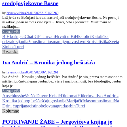
srednjovjekovne Bosne
by
hrvatski-fokus
21/01/2026
21/01/2026
0
Laž je da su Bošnjaci izravni nastavljači srednjovjekovne Bosne. Ne postoji
nikakav jedan narod s više vjera - Hrvati, Srbi i poturčeni Muslimani se
razlikuju,...
Saznaj više
BiH
bošnjaci
Chat-GPT-
hrvati
Hrvati u BiH
katolici
Katolička
crkva
krstjani
laž
muslimani
osmanlije
pravoslavni
Srbi
statistika
Sveta
Stolica
Turci
Hrvatska
Ivo Andrić – Kronika jednog beščašća
by
hrvatski-fokus
06/01/2026
06/01/2026
1
Ivo Andrić – Kronika jednog beščašća. Ivo Andrić je bio, prema mom osobnom
mišljenju, častohlepna osoba, bez vjere i nacionalnosti, bez ideologije, osoba
koja je...
Saznaj više
Anschluss
beščašće
Davor Kristić
Diplomat
Hitler
hrvat
Ivo Andrić -
Kronika jednog beščašća
jugoslavija
Marijačić
Mason
muslimani
Na
Drini ćuprija
nacisti
nobelovanagrada
srbin
Turci
Kolumne
POTKIVANJE ŽABE – Jergovićeva knjiga je