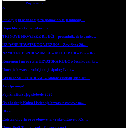
Have an account?
Prijava ovdje
X
Najnovije vijesti
Prikupljaju se donacije za pomoć obitelji mladog…
Bojni blaženika na nebesima
TRI NOVE HRVATSKE RIJEČI – presudnik, dohvatnica…
UZ DANE HRVATSKOGA JEZIKA – Završeno 20.…
NAMETNUT SPORAZUM EU – MERCOSUR – Bruxelles…
Komentari na portalu HRVATSKA RIJEČ o četnikovanju…
Umro je hrvatski rodoljub i josipolog Ivan…
AFORIZMI I EPIGRAMI – Budale vladaju, idealisti…
Zemljo moja!
Peji Šimiću Stijeg slobode 2025.
Oslobođenje Knina i isticanje hrvatske zastave na…
Oluja
Epistemologija prve obnove hrvatske države u XX.…
Umro Rudi Tomić – politički emigrant i…