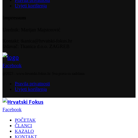
Pravila privatnosti
Uvjeti korištenja
Impressum
Urednik: Marijan Majstorović
Kontakt: tkanica@hrvatski-fokus.hr
Izdavač: Tkanica d.o.o. ZAGREB
Facebook
@2023 - www.hrvatski-fokus.hr. Sva prava su zadržana.
Pravila privatnosti
Uvjeti korištenja
Facebook
POČETAK
ČLANCI
KAZALO
KONTAKT