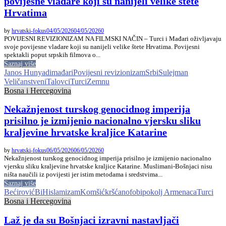
povijesne vladare koji su nanijeli velike štete
Hrvatima
by
hrvatski-fokus
04/05/2026
04/05/2026
0
POVIJESNI REVIZIONIZAM NA FILMSKI NAČIN – Turci i Mađari oživljavaju
svoje povijesne vladare koji su nanijeli velike štete Hrvatima. Povijesni
spektakli poput srpskih filmova o...
Saznaj više
Janos Hunyadi
mađari
Povijesni revizionizam
Srbi
Sulejman
Veličanstveni
Talovci
Turci
Zemnu
Bosna i Hercegovina
Nekažnjenost turskog genocidnog imperija
prisilno je izmijenio nacionalno vjersku sliku
kraljevine hrvatske kraljice Katarine
by
hrvatski-fokus
06/05/2026
06/05/2026
0
Nekažnjenost turskog genocidnog imperija prisilno je izmijenio nacionalno
vjersku sliku kraljevine hrvatske kraljice Katarine. Muslimani-Bošnjaci nisu
ništa naučili iz povijesti jer istim metodama i sredstvima...
Saznaj više
Bećirović
BiH
islamizam
Komšić
kršćanofobi
pokolj Armenaca
Turci
Bosna i Hercegovina
Laž je da su Bošnjaci izravni nastavljači