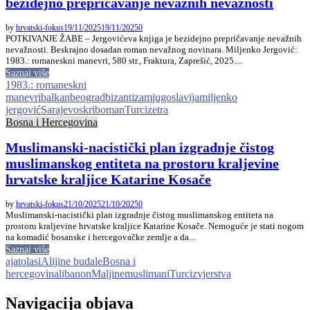
bezidejno prepričavanje nevažnih nevažnosti
by
hrvatski-fokus
19/11/2025
19/11/2025
0
POTKIVANJE ŽABE – Jergovićeva knjiga je bezidejno prepričavanje nevažnih
nevažnosti. Beskrajno dosadan roman nevažnog novinara. Miljenko Jergović:
1983.: romaneskni manevri, 580 str., Fraktura, Zaprešić, 2025....
Saznaj više
1983.: romaneskni
manevri
balkan
beograd
bizantizam
jugoslavija
miljenko
jergović
Sarajevo
skriboman
Turci
zetra
Bosna i Hercegovina
Muslimanski-nacistički plan izgradnje čistog
muslimanskog entiteta na prostoru kraljevine
hrvatske kraljice Katarine Kosače
by
hrvatski-fokus
21/10/2025
21/10/2025
0
Muslimanski-nacistički plan izgradnje čistog muslimanskog entiteta na
prostoru kraljevine hrvatske kraljice Katarine Kosače. Nemoguće je stati nogom
na komadić bosanske i hercegovačke zemlje a da...
Saznaj više
ajatolasi
Alijine budale
Bosna i
hercegovina
libanon
Maljine
muslimani
Turci
zvjerstva
Navigacija objava