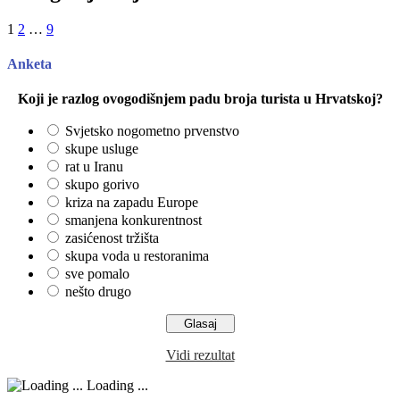
1
2
…
9
Anketa
Koji je razlog ovogodišnjem padu broja turista u Hrvatskoj?
Svjetsko nogometno prvenstvo
skupe usluge
rat u Iranu
skupo gorivo
kriza na zapadu Europe
smanjena konkurentnost
zasićenost tržišta
skupa voda u restoranima
sve pomalo
nešto drugo
Vidi rezultat
Loading ...