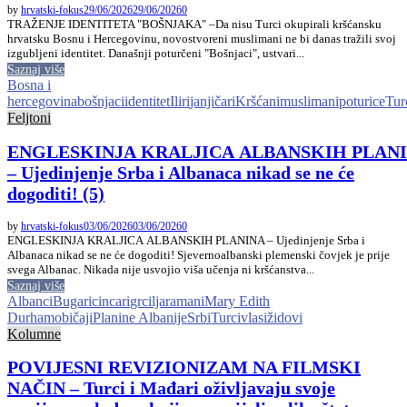
by
hrvatski-fokus
29/06/2026
29/06/2026
0
TRAŽENJE IDENTITETA "BOŠNJAKA" –Da nisu Turci okupirali kršćansku
hrvatsku Bosnu i Hercegovinu, novostvoreni muslimani ne bi danas tražili svoj
izgubljeni identitet. Današnji poturčeni "Bošnjaci", ustvari...
Saznaj više
Bosna i
hercegovina
bošnjaci
identitet
Iliri
janjičari
Kršćani
muslimani
poturice
Tur
Feljtoni
ENGLESKINJA KRALJICA ALBANSKIH PLAN
– Ujedinjenje Srba i Albanaca nikad se ne će
dogoditi! (5)
by
hrvatski-fokus
03/06/2026
03/06/2026
0
ENGLESKINJA KRALJICA ALBANSKIH PLANINA – Ujedinjenje Srba i
Albanaca nikad se ne će dogoditi! Sjevernoalbanski plemenski čovjek je prije
svega Albanac. Nikada nije usvojio viša učenja ni kršćanstva...
Saznaj više
Albanci
Bugari
cincari
grci
ljaramani
Mary Edith
Durham
običaji
Planine Albanije
Srbi
Turci
vlasi
židovi
Kolumne
POVIJESNI REVIZIONIZAM NA FILMSKI
NAČIN – Turci i Mađari oživljavaju svoje