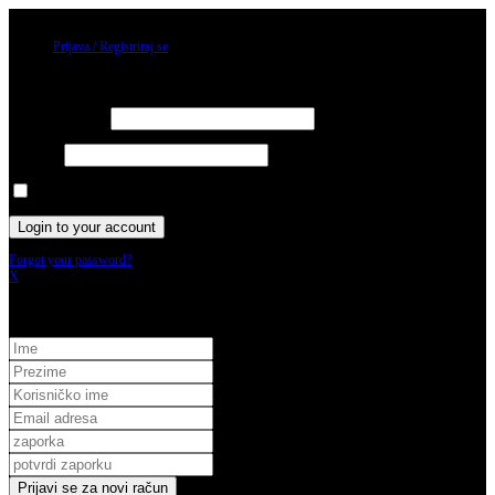
06/08/2026
Prijava / Registriraj se
Prijava
Username or email
Password
Keep me signed in until I sign out
Forgot your password?
X
Registracija