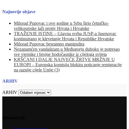
Najnovije objave
Milorad Pupovac i ove godine u Srbu širio četničko-
velikosrpske laži protiv Hrvata i Hrvatske
TRAŽENJE ISTINE – Glavna svrha JUSP-a Jasenovac
kontinuirano je klevetanje Hrvata i Republike Hrvatske
Milorad Pupovac besramno manipulira
Nezapamćen vandalizam u Međugorju duboko je potresao
sve vjernike i brojne hodočasnike iz cijeloga svijeta
KRŠĆANI I DALJE NAJVEĆE ŽRTVE MRŽNJE U
EUROPI – Europska komisija blokira poticanje remigracije
na raznije cijele Unije (3)
ARHIV
ARHIV
Informacije