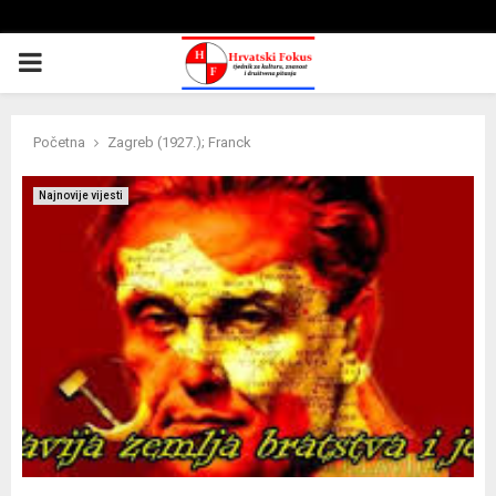
PRIMARY
MENU
Početna
Zagreb (1927.); Franck
Najnovije vijesti