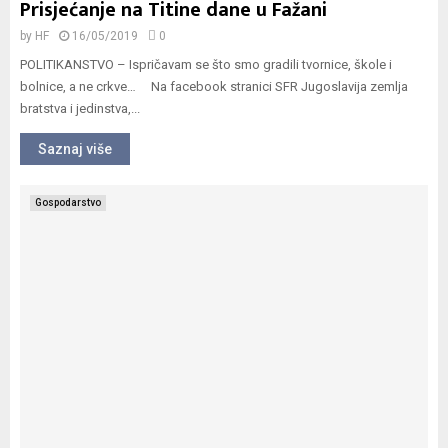
Prisjećanje na Titine dane u Fažani
by
HF
16/05/2019
0
POLITIKANSTVO – Ispričavam se što smo gradili tvornice, škole i
bolnice, a ne crkve… Na facebook stranici SFR Jugoslavija zemlja
bratstva i jedinstva,...
Saznaj više
Gospodarstvo