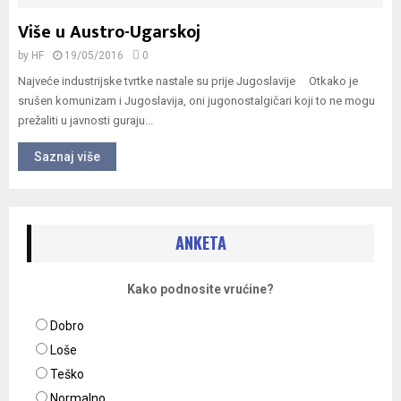
Više u Austro-Ugarskoj
by
HF
19/05/2016
0
Najveće industrijske tvrtke nastale su prije Jugoslavije Otkako je
srušen komunizam i Jugoslavija, oni jugonostalgičari koji to ne mogu
prežaliti u javnosti guraju...
Saznaj više
ANKETA
Kako podnosite vrućine?
Dobro
Loše
Teško
Normalno