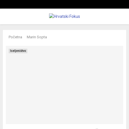
P
Početna
Marin Sopta
R
Iseljeništvo
I
M
A
R
Y