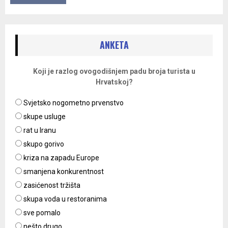
ANKETA
Koji je razlog ovogodišnjem padu broja turista u
Hrvatskoj?
Svjetsko nogometno prvenstvo
skupe usluge
rat u Iranu
skupo gorivo
kriza na zapadu Europe
smanjena konkurentnost
zasićenost tržišta
skupa voda u restoranima
sve pomalo
nešto drugo