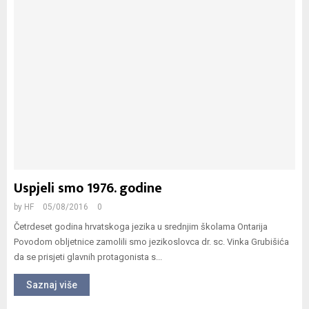
Uspjeli smo 1976. godine
by
HF
05/08/2016
0
Četrdeset godina hrvatskoga jezika u srednjim školama Ontarija
Povodom obljetnice zamolili smo jezikoslovca dr. sc. Vinka Grubišića
da se prisjeti glavnih protagonista s...
Saznaj više