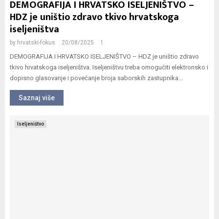
DEMOGRAFIJA I HRVATSKO ISELJENIŠTVO –
M
HDZ je uništio zdravo tkivo hrvatskoga
iseljeništva
E
by
hrvatski-fokus
20/08/2025
1
DEMOGRAFIJA I HRVATSKO ISELJENIŠTVO – HDZ je uništio zdravo
N
tkivo hrvatskoga iseljeništva. Iseljeništvu treba omogućiti elektronsko i
dopisno glasovanje i povećanje broja saborskih zastupnika...
U
Saznaj više
Iseljeništvo