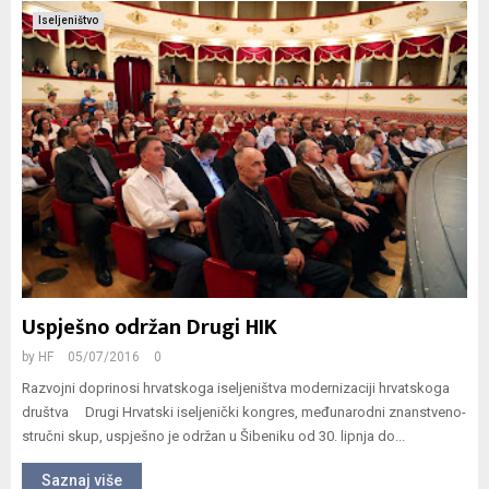
Iseljeništvo
Uspješno održan Drugi HIK
by
HF
05/07/2016
0
Razvojni doprinosi hrvatskoga iseljeništva modernizaciji hrvatskoga
društva Drugi Hrvatski iseljenički kongres, međunarodni znanstveno-
stručni skup, uspješno je održan u Šibeniku od 30. lipnja do...
Saznaj više