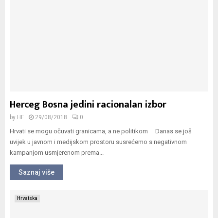
Herceg Bosna jedini racionalan izbor
by
HF
29/08/2018
0
Hrvati se mogu očuvati granicama, a ne politikom Danas se još
uvijek u javnom i medijskom prostoru susrećemo s negativnom
kampanjom usmjerenom prema...
Saznaj više
Hrvatska