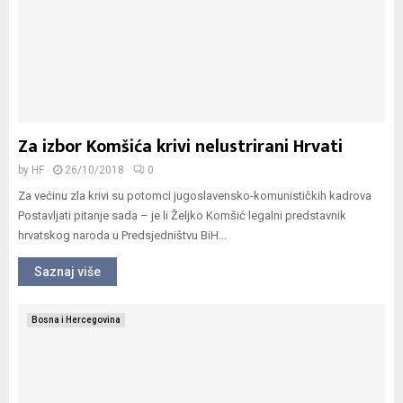
Za izbor Komšića krivi nelustrirani Hrvati
by
HF
26/10/2018
0
Za većinu zla krivi su potomci jugoslavensko-komunističkih kadrova
Postavljati pitanje sada – je li Željko Komšić legalni predstavnik
hrvatskog naroda u Predsjedništvu BiH...
Saznaj više
Bosna i Hercegovina