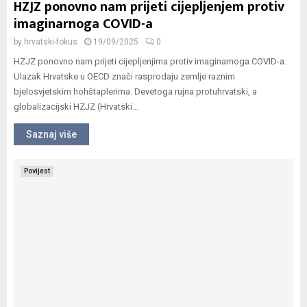
HZJZ ponovno nam prijeti cijepljenjem protiv
imaginarnoga COVID-a
by
hrvatski-fokus
19/09/2025
0
HZJZ ponovno nam prijeti cijepljenjima protiv imaginarnoga COVID-a.
Ulazak Hrvatske u OECD znači rasprodaju zemlje raznim
bjelosvjetskim hohštaplerima. Devetoga rujna protuhrvatski, a
globalizacijski HZJZ (Hrvatski...
Saznaj više
Povijest