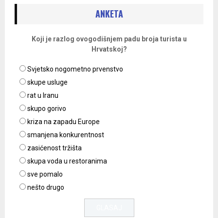
ANKETA
Koji je razlog ovogodišnjem padu broja turista u
Hrvatskoj?
Svjetsko nogometno prvenstvo
skupe usluge
rat u Iranu
skupo gorivo
kriza na zapadu Europe
smanjena konkurentnost
zasićenost tržišta
skupa voda u restoranima
sve pomalo
nešto drugo