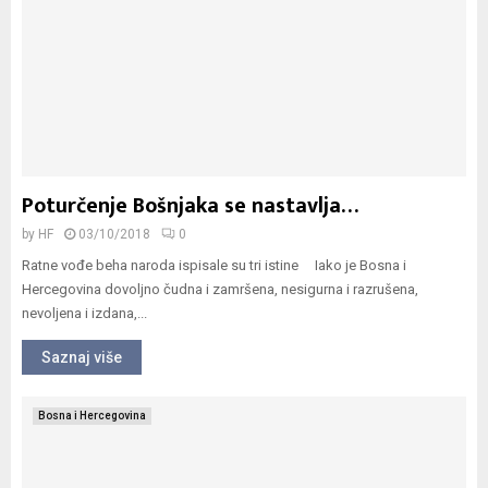
Poturčenje Bošnjaka se nastavlja…
by
HF
03/10/2018
0
Ratne vođe beha naroda ispisale su tri istine Iako je Bosna i
Hercegovina dovoljno čudna i zamršena, nesigurna i razrušena,
nevoljena i izdana,...
Saznaj više
Bosna i Hercegovina