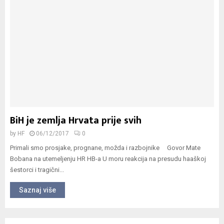
BiH je zemlja Hrvata prije svih
by
HF
06/12/2017
0
Primali smo prosjake, prognane, možda i razbojnike Govor Mate
Bobana na utemeljenju HR HB-a U moru reakcija na presudu haaškoj
šestorci i tragični...
Saznaj više