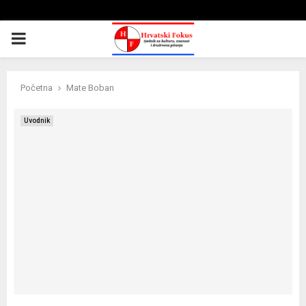
PRIMARY
MENU
Početna
Mate Boban
Uvodnik